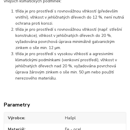
vnějších klimatických podmínek:
třída je pro prostředí s rovnovážnou vlhkostí (především
vnitřní), vlhkost v jehličnatých dřevech do 12 %, není nutná
ochrana proti korozi.
třída je pro prostředí s rovnovážnou vlhkostí (např. střešní
konstrukce), vlhkost v jehličnatých dřevech do 20 %,
vyžadována povrchová úprava minimálně galvanickým
zinkem o síle min. 12 μm.
třída je pro prostředí s vysokou vlhkostí a agresivními
klimatickými podmínkami (venkovní prostředí), vlhkost v
jehličnatých dřevech nad 20 %, vyžadována povrchová
úprava žárovým zinkem o síle min. 50 μm nebo použití
nerezového materiálu.
Parametry
Výrobce
Hašpl
Materiál
Fe - ocel