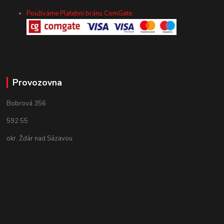
Používáme Platební bránu ComGate
Provozovna
Bobrová 356
592 55
okr. Žďár nad Sázavou