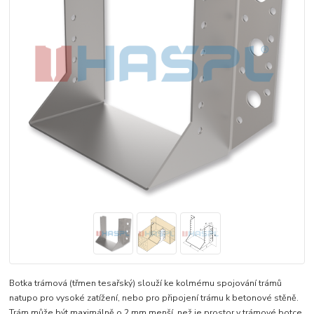
Botka trámová (třmen tesařský) slouží ke kolmému spojování trámů
natupo pro vysoké zatížení, nebo pro připojení trámu k betonové stěně.
Trám může být maximálně o 2 mm menší, než je prostor v trámové botce.