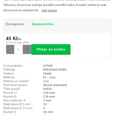
Tahovou únosnost zvyšuje použití svorníků nebo šroubů, limitní je pak
únosnost na otlačení tě...
celý popis
Dostupnost
Skladem 50 ks
45 Kč
/
ks
37,19 Kč
bez DPH
Přidat do košíku
Číslo produktu:
H7008
EAN kód:
8591530070080
Výrobce:
Hašpl
Materiál:
Fe - ocel
Počet kusů v balení:
1 ks
Povrchová úprava:
žárově zinkovaný
Třída použití:
3HDG
Rozměr H:
120 mm
Rozměr B:
120 mm
Síla materiálu S:
2 mm
Počet otvorů Ø 5 mm:
22
Počet otvorů Ø 11 mm:
4
Rozměr E:
43 mm