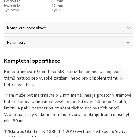
Rozměr F:
85 mm
Rozměr D:
40 mm
Typ botky:
Typ 1
Kompletní specifikace
Parametry
Kompletní specifikace
Botka trámová (třmen tesařský) slouží ke kolmému spojování
trámů natupo pro vysoké zatížení, nebo pro připojení trámu k
betonové stěně.
Trám může být maximálně o 2 mm menší, než je prostor v trámové
botce. Tahovou únosnost zvyšuje použití svorníků nebo šroubů,
limitní je pak únosnost na otlačení těchto spojovacích prvků.
Vzdálenost osy velkého horního otvoru od okraje trámu musí být
min. 30 mm
Třída použití
dle EN 1995-1-1:2010 vychází z vlhkosti dřeva a