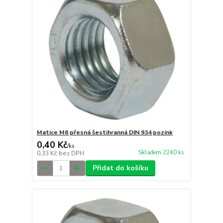
Matice M6 přesná šestihranná DIN 934 pozink
0,40 Kč
/
ks
Skladem 2240 ks
0,33 Kč
bez DPH
Přidat do košíku