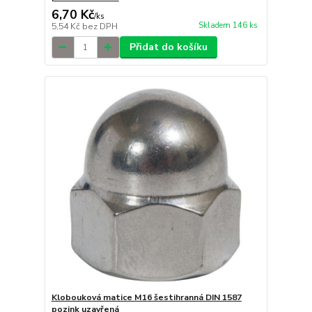
6,70 Kč
/
ks
Skladem 146 ks
5,54 Kč
bez DPH
Přidat do košíku
Klobouková matice M16 šestihranná DIN 1587
pozink uzavřená