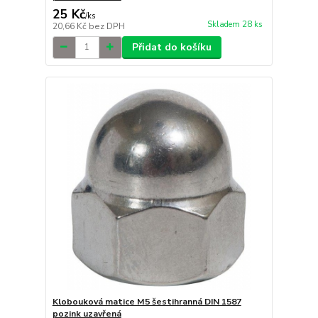
25 Kč
/
ks
Skladem 28 ks
20,66 Kč
bez DPH
Přidat do košíku
Klobouková matice M5 šestihranná DIN 1587
pozink uzavřená