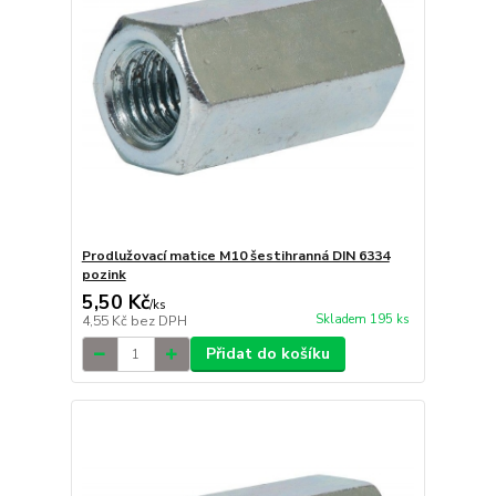
Prodlužovací matice M10 šestihranná DIN 6334
pozink
5,50 Kč
/
ks
Skladem 195 ks
4,55 Kč
bez DPH
Přidat do košíku