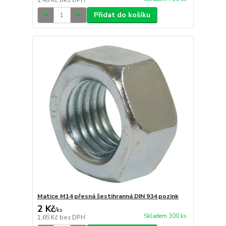
1,49 Kč
bez DPH
Přidat do košíku
Matice M14 přesná šestihranná DIN 934 pozink
2 Kč
/
ks
Skladem 300 ks
1,65 Kč
bez DPH