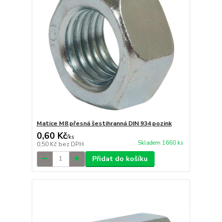
Matice M8 přesná šestihranná DIN 934 pozink
0,60 Kč
/
ks
Skladem 1660 ks
0,50 Kč
bez DPH
Přidat do košíku