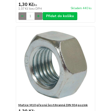
1,30 Kč
/
ks
Skladem 440 ks
1,07 Kč
bez DPH
Přidat do košíku
Matice M10 přesná šestihranná DIN 934 pozink