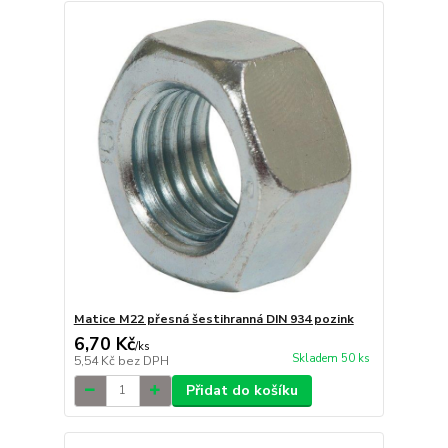
Matice M22 přesná šestihranná DIN 934 pozink
6,70 Kč
/
ks
Skladem 50 ks
5,54 Kč
bez DPH
Přidat do košíku