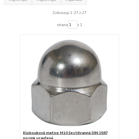
Zobrazuji 1-27 z 27
strana
z 1
Klobouková matice M10 šestihranná DIN 1587
pozink uzavřená