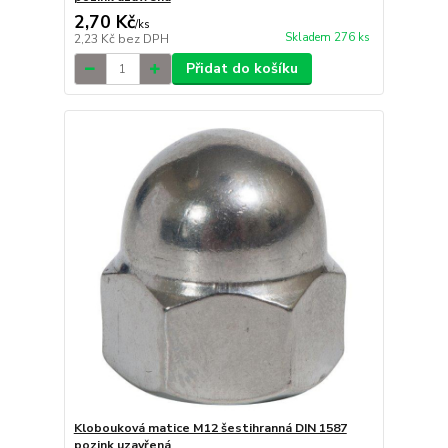
2,70 Kč
/
ks
Skladem 276 ks
2,23 Kč
bez DPH
Přidat do košíku
Klobouková matice M12 šestihranná DIN 1587
pozink uzavřená