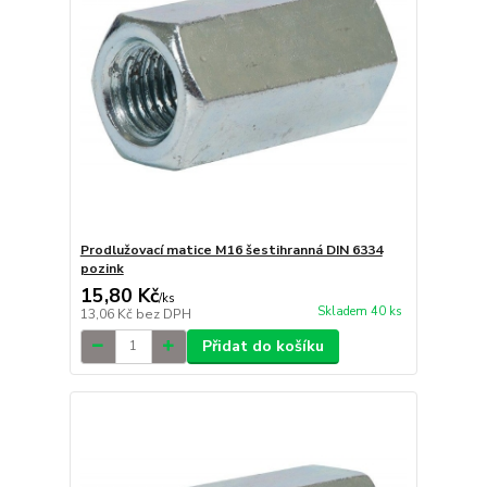
Prodlužovací matice M16 šestihranná DIN 6334
pozink
15,80 Kč
/
ks
Skladem 40 ks
13,06 Kč
bez DPH
Přidat do košíku