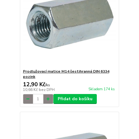
Prodlužovací matice M14 šestihranná DIN 6334
pozink
12,90 Kč
/
ks
Skladem 174 ks
10,66 Kč
bez DPH
Přidat do košíku