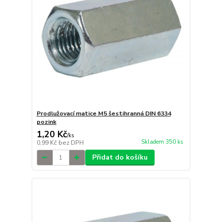
Prodlužovací matice M5 šestihranná DIN 6334
pozink
1,20 Kč
/
ks
Skladem 350 ks
0,99 Kč
bez DPH
Přidat do košíku