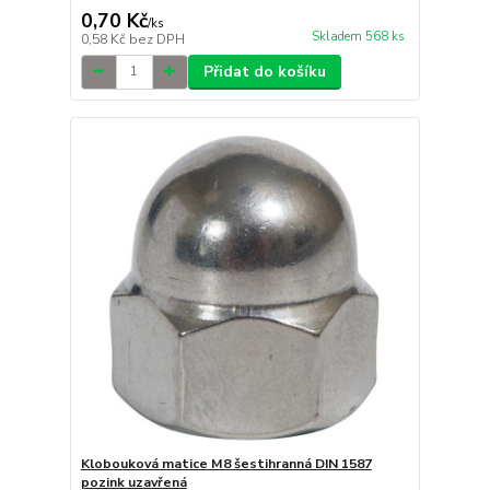
0,70 Kč
/
ks
Skladem 568 ks
0,58 Kč
bez DPH
Přidat do košíku
Klobouková matice M8 šestihranná DIN 1587
pozink uzavřená