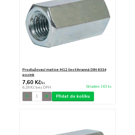
Prodlužovací matice M12 šestihranná DIN 6334
pozink
7,60 Kč
/
ks
Skladem 163 ks
6,28 Kč
bez DPH
Přidat do košíku