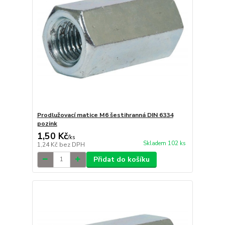
Prodlužovací matice M6 šestihranná DIN 6334
pozink
1,50 Kč
/
ks
Skladem 102 ks
1,24 Kč
bez DPH
Přidat do košíku