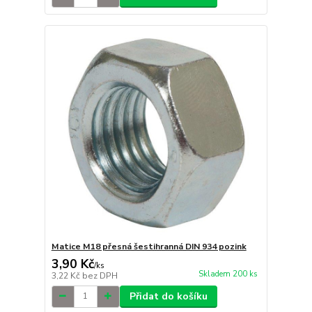
Matice M18 přesná šestihranná DIN 934 pozink
3,90 Kč
/
ks
Skladem 200 ks
3,22 Kč
bez DPH
Přidat do košíku