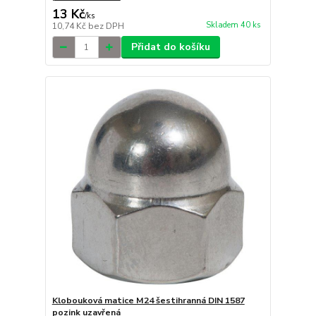
13 Kč
/
ks
Skladem 40 ks
10,74 Kč
bez DPH
Přidat do košíku
Klobouková matice M24 šestihranná DIN 1587
pozink uzavřená