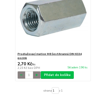
Prodlužovací matice M8 šestihranná DIN 6334
pozink
2,70 Kč
/
ks
Skladem 196 ks
2,23 Kč
bez DPH
Přidat do košíku
strana
z 1