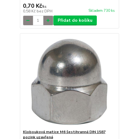
0,70 Kč
/
ks
Skladem 730 ks
0,58 Kč
bez DPH
Přidat do košíku
Klobouková matice M6 šestihranná DIN 1587
pozink uzavřená