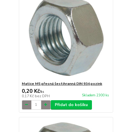
Matice M5 přesná šestihranná DIN 934 pozink
0,20 Kč
/
ks
Skladem 2300 ks
0,17 Kč
bez DPH
Přidat do košíku