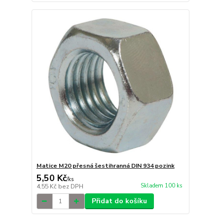
Matice M20 přesná šestihranná DIN 934 pozink
5,50 Kč
/
ks
Skladem 100 ks
4,55 Kč
bez DPH
Přidat do košíku