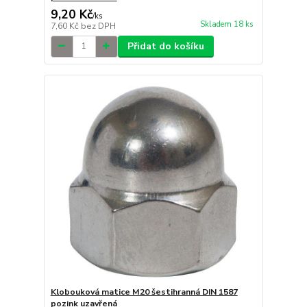
9,20 Kč
/
ks
Skladem 18 ks
7,60 Kč
bez DPH
Přidat do košíku
Klobouková matice M20 šestihranná DIN 1587
pozink uzavřená