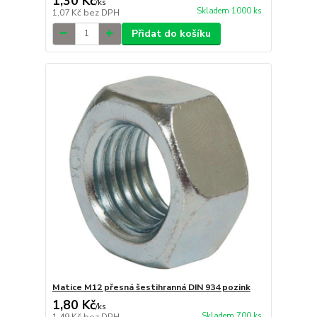
1,30 Kč
/
ks
Skladem 1000 ks
1,07 Kč
bez DPH
Přidat do košíku
Matice M12 přesná šestihranná DIN 934 pozink
1,80 Kč
/
ks
Skladem 700 ks