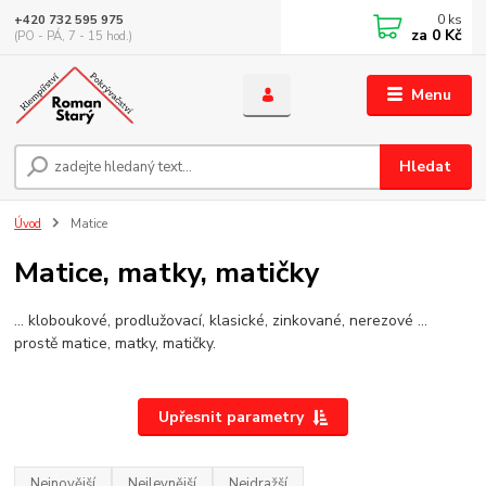
0
ks
+420 732 595 975
za
0 Kč
(PO - PÁ, 7 - 15 hod.)
Menu
Hledat
Úvod
Matice
Matice, matky, matičky
... kloboukové, prodlužovací, klasické, zinkované, nerezové ...
prostě matice, matky, matičky.
Upřesnit parametry
Nejnovější
Nejlevnější
Nejdražší