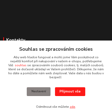
Kontakty
Souhlas se zpracováním cookies
Irena Dvořáková
+420 732 595 975
Aby web hladce fungoval a mohli jsme Vám poskytnout co
(PO - PÁ, 7 - 15 hod.)
největší komfort při nakupování v našem e-shopu, potřebujeme
Váš
souhlas
se zpracováním souborů cookies, tj. malých souborů,
které se dočasně ukládají ve Vašem prohlížeči. Děkujeme, že nám
obchod@vruty-roman-stary.cz
ho dáte a pomůžete nám web zlepšovat. Vaše data u nás budou v
bezpečí.
Přijmout vše
Nastavení
© Roman Starý
Odmítnout vše můžete
zde
.
Vytvořeno na
Eshop-rychle.cz