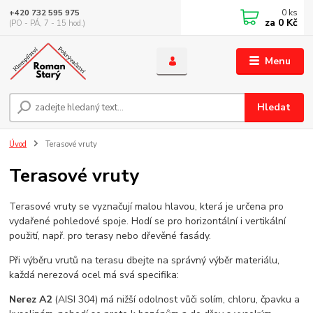
0
ks
+420 732 595 975
za
0 Kč
(PO - PÁ, 7 - 15 hod.)
Menu
Hledat
Úvod
Terasové vruty
Terasové vruty
Terasové vruty se vyznačují malou hlavou, která je určena pro
vydařené pohledové spoje. Hodí se pro horizontální i vertikální
použití, např. pro terasy nebo dřevěné fasády.
Při výběru vrutů na terasu dbejte na správný výběr materiálu,
každá nerezová ocel má svá specifika:
Nerez A2
(AISI 304) má nižší odolnost vůči solím, chloru, čpavku a