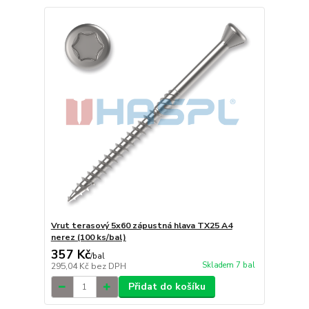
Vrut terasový 5x60 zápustná hlava TX25 A4
nerez (100 ks/bal)
357 Kč
/
bal
Skladem 7 bal
295,04 Kč
bez DPH
Přidat do košíku