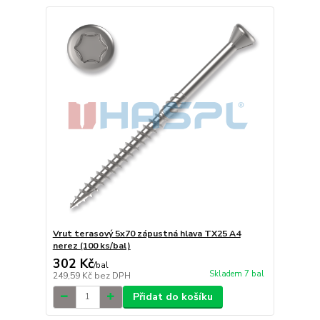
Vrut terasový 5x70 zápustná hlava TX25 A4
nerez (100 ks/bal)
302 Kč
/
bal
Skladem 7 bal
249,59 Kč
bez DPH
Přidat do košíku