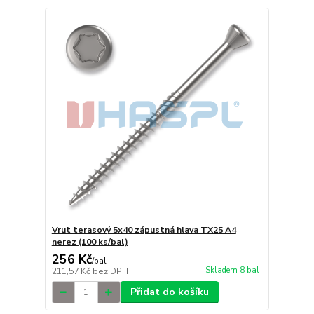
Vrut terasový 5x40 zápustná hlava TX25 A4
nerez (100 ks/bal)
256 Kč
/
bal
Skladem 8 bal
211,57 Kč
bez DPH
Přidat do košíku