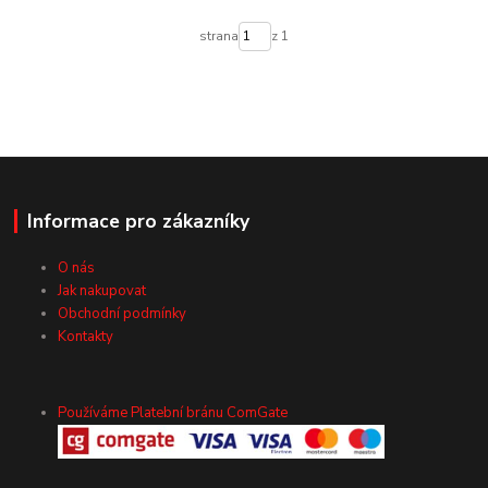
strana
z 1
Informace pro zákazníky
O nás
Jak nakupovat
Obchodní podmínky
Kontakty
Používáme Platební bránu ComGate