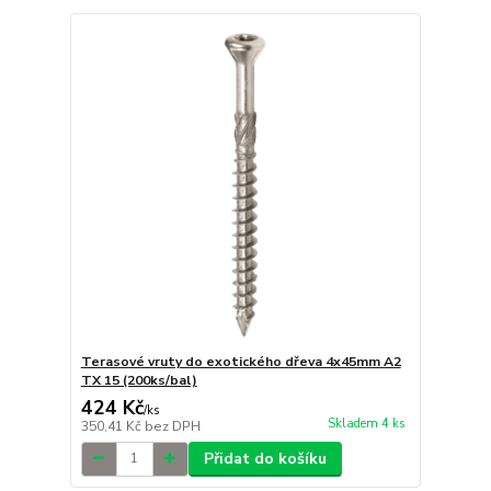
Terasové vruty do exotického dřeva 4x45mm A2
TX 15 (200ks/bal)
424 Kč
/
ks
Skladem 4 ks
350,41 Kč
bez DPH
Přidat do košíku