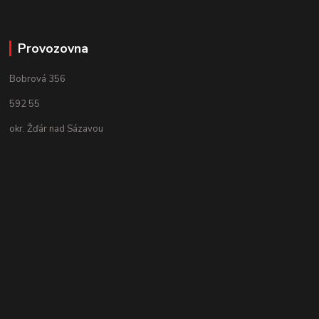
Provozovna
Bobrová 356
592 55
okr. Žďár nad Sázavou