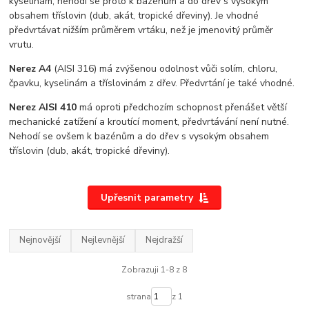
kyselinám, nehodí se proto k bazénům a do dřev s vysokým
obsahem tříslovin (dub, akát, tropické dřeviny). Je vhodné
předvrtávat nižším průměrem vrtáku, než je jmenovitý průměr
vrutu.
Nerez A4
(AISI 316) má zvýšenou odolnost vůči solím, chloru,
čpavku, kyselinám a tříslovinám z dřev. Předvrtání je také vhodné.
Nerez AISI 410
má oproti předchozím schopnost přenášet větší
mechanické zatížení a kroutící moment, předvrtávání není nutné.
Nehodí se ovšem k bazénům a do dřev s vysokým obsahem
tříslovin (dub, akát, tropické dřeviny).
Upřesnit parametry
Nejnovější
Nejlevnější
Nejdražší
Zobrazuji 1-8 z 8
strana
z 1