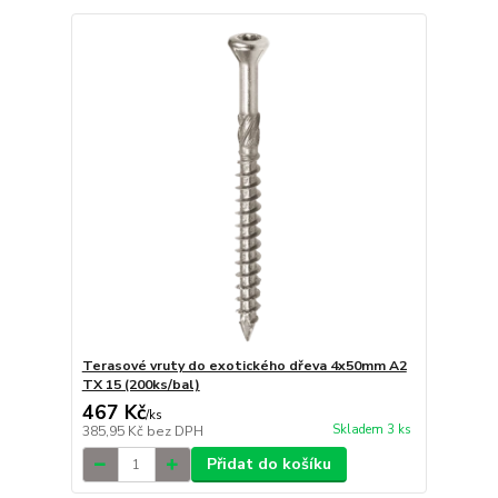
Terasové vruty do exotického dřeva 4x50mm A2
TX 15 (200ks/bal)
467 Kč
/
ks
Skladem 3 ks
385,95 Kč
bez DPH
Přidat do košíku