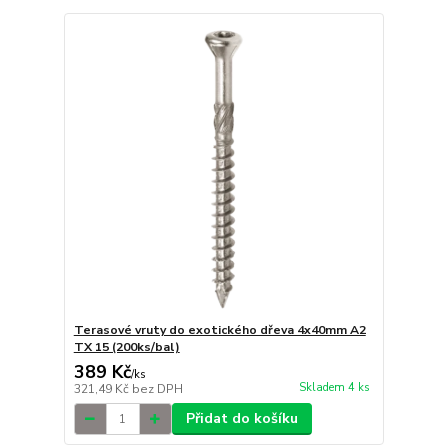
Terasové vruty do exotického dřeva 4x40mm A2
TX 15 (200ks/bal)
389 Kč
/
ks
Skladem 4 ks
321,49 Kč
bez DPH
Přidat do košíku