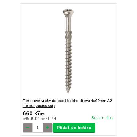
Terasové vruty do exotického dřeva 4x60mm A2
TX 15 (200ks/bal)
660 Kč
/
ks
Skladem 4 ks
545,45 Kč
bez DPH
Přidat do košíku