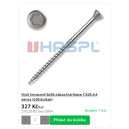
Vrut terasový 5x50 zápustná hlava TX25 A4
nerez (100 ks/bal)
327 Kč
/
bal
Skladem 7 bal
270,25 Kč
bez DPH
Přidat do košíku