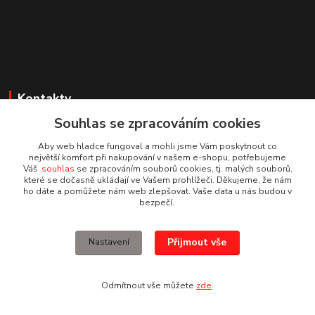
Kontakty
Souhlas se zpracováním cookies
Irena Dvořáková
+420 732 595 975
Aby web hladce fungoval a mohli jsme Vám poskytnout co
(PO - PÁ, 7 - 15 hod.)
největší komfort při nakupování v našem e-shopu, potřebujeme
Váš
souhlas
se zpracováním souborů cookies, tj. malých souborů,
které se dočasně ukládají ve Vašem prohlížeči. Děkujeme, že nám
obchod@vruty-roman-stary.cz
ho dáte a pomůžete nám web zlepšovat. Vaše data u nás budou v
bezpečí.
Přijmout vše
Nastavení
© Roman Starý
Odmítnout vše můžete
zde
.
Vytvořeno na
Eshop-rychle.cz