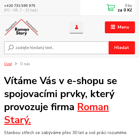
0
ks
+420 732 595 975
za
0 Kč
(PO - PÁ, 7 - 15 hod.)
Menu
Hledat
Úvod
O nás
Vítáme Vás v e-shopu se
spojovacími prvky, který
provozuje firma
Roman
Starý.
Stavbou střech se zabýváme přes 30 let a své práci rozumíme.