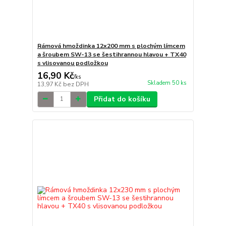
Rámová hmoždinka 12x200 mm s plochým límcem
a šroubem SW-13 se šestihrannou hlavou + TX40
s vlisovanou podložkou
16,90 Kč
/
ks
Skladem 50 ks
13,97 Kč
bez DPH
Přidat do košíku