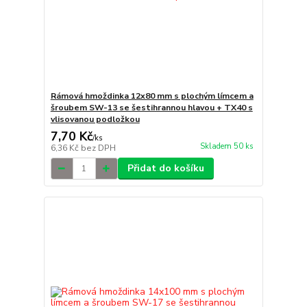
Rámová hmoždinka 12x80 mm s plochým límcem a
šroubem SW-13 se šestihrannou hlavou + TX40 s
vlisovanou podložkou
7,70 Kč
/
ks
Skladem 50 ks
6,36 Kč
bez DPH
Přidat do košíku