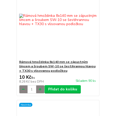
Rámová hmoždinka 8x140 mm se zápustným
límcem a šroubem SW-10 se šestihrannou hlavou
+ TX30 s vlisovanou podložkou
10 Kč
/
ks
Skladem 90 ks
8,26 Kč
bez DPH
Přidat do košíku
Novinka