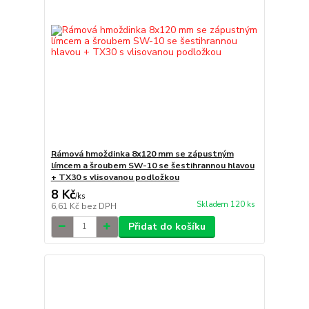
Rámová hmoždinka 8x120 mm se zápustným
límcem a šroubem SW-10 se šestihrannou hlavou
+ TX30 s vlisovanou podložkou
8 Kč
/
ks
Skladem 120 ks
6,61 Kč
bez DPH
Přidat do košíku