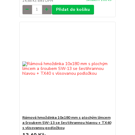
14,88 Kč
bez DPH
Přidat do košíku
Rámová hmoždinka 10x180 mm s plochým límcem
a šroubem SW-13 se šestihrannou hlavou + TX40
s vlisovanou podložkou