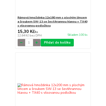
Rámová hmoždinka 12x180 mm s plochým límcem
a šroubem SW-13 se šestihrannou hlavou + TX40
s vlisovanou podložkou
15,30 Kč
/
ks
Skladem 100 ks
12,64 Kč
bez DPH
Přidat do košíku