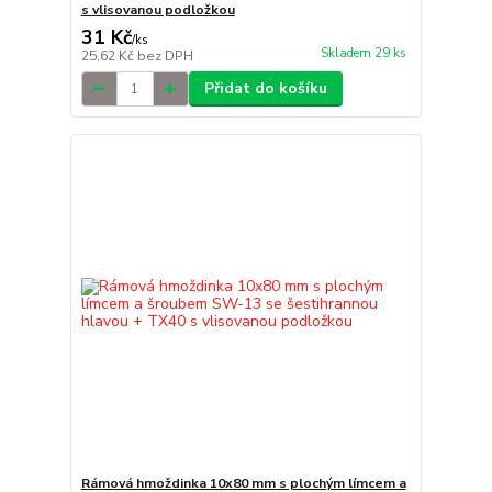
s vlisovanou podložkou
31 Kč
/
ks
Skladem 29 ks
25,62 Kč
bez DPH
Přidat do košíku
Rámová hmoždinka 10x80 mm s plochým límcem a