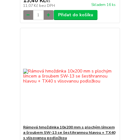
13,40 Kč
/
ks
Skladem 16 ks
11,07 Kč
bez DPH
Přidat do košíku
Rámová hmoždinka 10x200 mm s plochým límcem
a šroubem SW-13 se šestihrannou hlavou + TX40
s vlisovanou podložkou