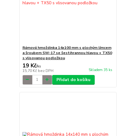
Rámová hmoždinka 14x100 mm s plochým límcem
a šroubem SW-17 se šestihrannou hlavou + TX50
s vlisovanou podložkou
19 Kč
/
ks
Skladem 35 ks
15,70 Kč
bez DPH
Přidat do košíku