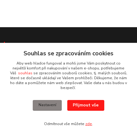
Informace pro zákazníky
Souhlas se zpracováním cookies
O nás
Aby web hladce fungoval a mohli jsme Vám poskytnout co
Jak nakupovat
největší komfort při nakupování v našem e-shopu, potřebujeme
Obchodní podmínky
Váš
souhlas
se zpracováním souborů cookies, tj. malých souborů,
Kontakty
které se dočasně ukládají ve Vašem prohlížeči. Děkujeme, že nám
ho dáte a pomůžete nám web zlepšovat. Vaše data u nás budou v
bezpečí.
Používáme Platební bránu ComGate
Přijmout vše
Nastavení
Odmítnout vše můžete
zde
.
Provozovna