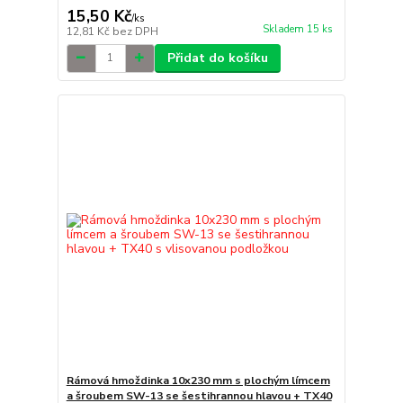
15,50 Kč
/
ks
Skladem 15 ks
12,81 Kč
bez DPH
Přidat do košíku
Rámová hmoždinka 10x230 mm s plochým límcem
a šroubem SW-13 se šestihrannou hlavou + TX40