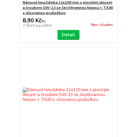
Rámová hmoždinka 12x100 mm s plochým límcem
a šroubem SW-13 se šestihrannou hlavou + TX40
s vlisovanou podložkou
8,90 Kč
/
ks
Není skladem
7,36 Kč
bez DPH
Detail