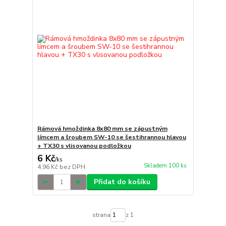
Rámová hmoždinka 8x80 mm se zápustným
límcem a šroubem SW-10 se šestihrannou hlavou
+ TX30 s vlisovanou podložkou
6 Kč
/
ks
Skladem 100 ks
4,96 Kč
bez DPH
Přidat do košíku
strana
z 1