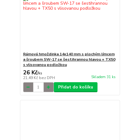
Rámová hmoždinka 14x140 mm s plochým límcem
a šroubem SW-17 se šestihrannou hlavou + TX50
s vlisovanou podložkou
26 Kč
/
ks
Skladem 31 ks
21,49 Kč
bez DPH
Přidat do košíku