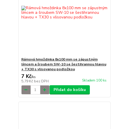
Rámová hmoždinka 8x100 mm se zápustným
límcem a šroubem SW-10 se šestihrannou hlavou
+ TX30 s vlisovanou podložkou
7 Kč
/
ks
Skladem 100 ks
5,79 Kč
bez DPH
Přidat do košíku