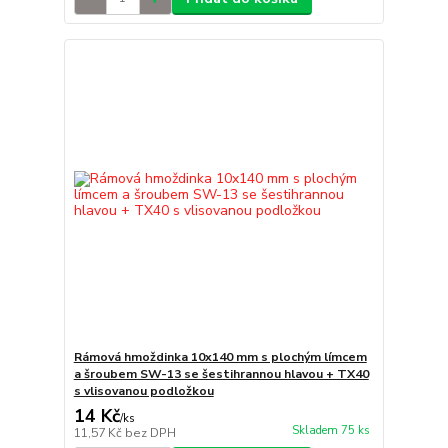
Rámová hmoždinka 10x140 mm s plochým límcem
a šroubem SW-13 se šestihrannou hlavou + TX40
s vlisovanou podložkou
14 Kč
/
ks
Skladem 75 ks
11,57 Kč
bez DPH