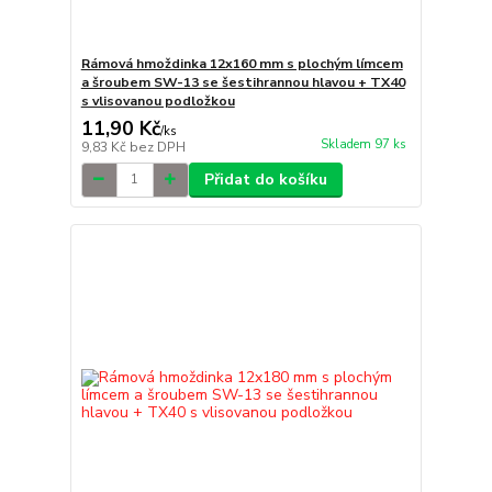
Rámová hmoždinka 12x160 mm s plochým límcem
a šroubem SW-13 se šestihrannou hlavou + TX40
s vlisovanou podložkou
11,90 Kč
/
ks
Skladem 97 ks
9,83 Kč
bez DPH
Přidat do košíku