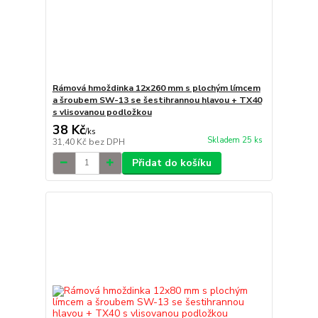
Rámová hmoždinka 12x260 mm s plochým límcem
a šroubem SW-13 se šestihrannou hlavou + TX40
s vlisovanou podložkou
38 Kč
/
ks
Skladem 25 ks
31,40 Kč
bez DPH
Přidat do košíku