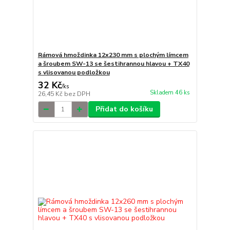
Rámová hmoždinka 12x230 mm s plochým límcem
a šroubem SW-13 se šestihrannou hlavou + TX40
s vlisovanou podložkou
32 Kč
/
ks
Skladem 46 ks
26,45 Kč
bez DPH
Přidat do košíku