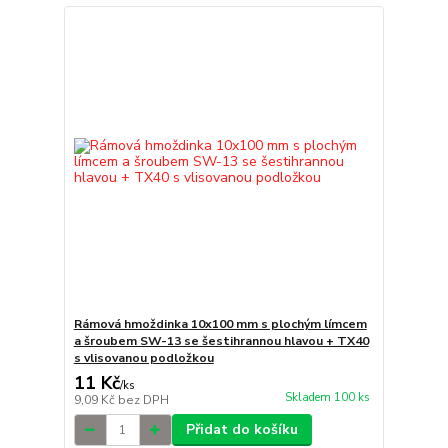
Rámová hmoždinka 10x100 mm s plochým límcem
a šroubem SW-13 se šestihrannou hlavou + TX40
s vlisovanou podložkou
11 Kč
/
ks
Skladem 100 ks
9,09 Kč
bez DPH
Přidat do košíku