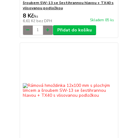
šroubem SW-13 se šestihrannou hlavou + TX40 s
vlisovanou podložkou
8 Kč
/
ks
Skladem 85 ks
6,61 Kč
bez DPH
Přidat do košíku