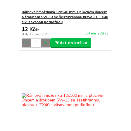
Rámová hmoždinka 12x140 mm s plochým límcem
a šroubem SW-13 se šestihrannou hlavou + TX40
s vlisovanou podložkou
12 Kč
/
ks
Skladem 38 ks
9,92 Kč
bez DPH
Přidat do košíku