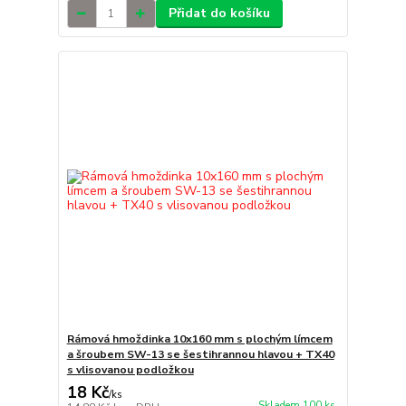
Přidat do košíku
Rámová hmoždinka 10x160 mm s plochým límcem
a šroubem SW-13 se šestihrannou hlavou + TX40
s vlisovanou podložkou
18 Kč
/
ks
Skladem 100 ks