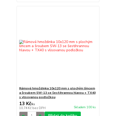
Rámová hmoždinka 10x120 mm s plochým límcem
a šroubem SW-13 se šestihrannou hlavou + TX40
s vlisovanou podložkou
13 Kč
/
ks
Skladem 100 ks
10,74 Kč
bez DPH
Přidat do košíku