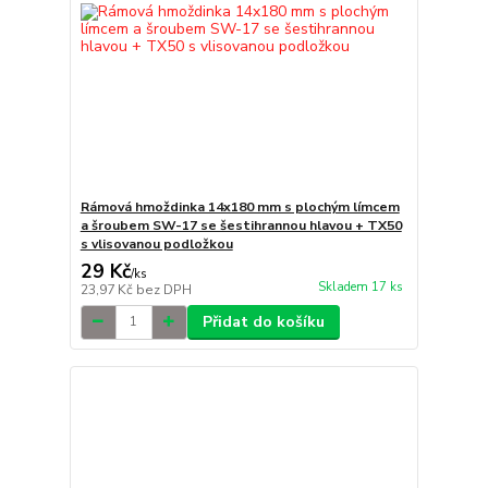
Rámová hmoždinka 14x180 mm s plochým límcem
a šroubem SW-17 se šestihrannou hlavou + TX50
s vlisovanou podložkou
29 Kč
/
ks
Skladem 17 ks
23,97 Kč
bez DPH
Přidat do košíku