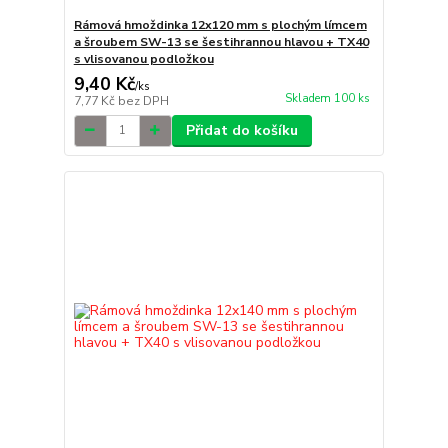
Rámová hmoždinka 12x120 mm s plochým límcem
a šroubem SW-13 se šestihrannou hlavou + TX40
s vlisovanou podložkou
9,40 Kč
/
ks
Skladem 100 ks
7,77 Kč
bez DPH
Přidat do košíku