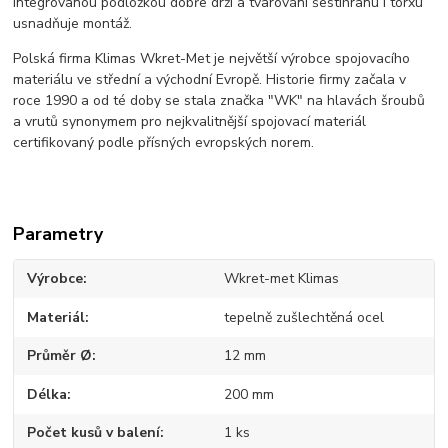
integrovanou podložkou dobře drží a tvarování šestihranu i torxu
usnadňuje montáž.
Polská firma Klimas Wkret-Met je největší výrobce spojovacího
materiálu ve střední a východní Evropě. Historie firmy začala v
roce 1990 a od té doby se stala značka "WK" na hlavách šroubů
a vrutů synonymem pro nejkvalitnější spojovací materiál
certifikovaný podle přísných evropských norem.
Parametry
Výrobce
Wkret-met Klimas
Materiál
tepelně zušlechtěná ocel
Průměr Ø
12 mm
Délka
200 mm
Počet kusů v balení
1 ks