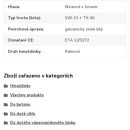
Hlava
6hranná s torxem
Typ hrotu (bitu)
SW-13 + TX 40
Povrchová úprava
galvanický zinek bílý
Označení CE
ETA 12/0272
Druh hmoždinky
Rámová
Zboží zařazeno v kategoriích
Hmoždinky
Všechny produkty
Do betonu
Do duté cihly
Do dutého vápenopískového bloku