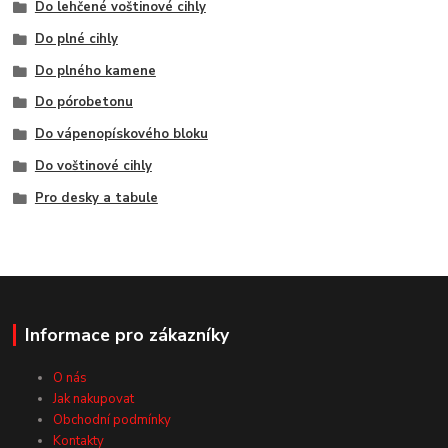
Do lehčené voštinové cihly
Do plné cihly
Do plného kamene
Do pórobetonu
Do vápenopískového bloku
Do voštinové cihly
Pro desky a tabule
Informace pro zákazníky
O nás
Jak nakupovat
Obchodní podmínky
Kontakty