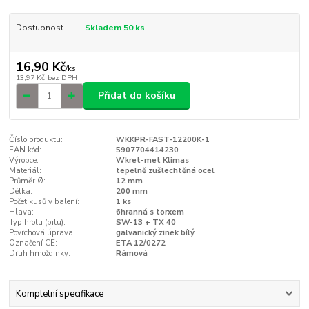
Dostupnost
Skladem 50 ks
16,90 Kč
/
ks
13,97 Kč
bez DPH
Přidat do košíku
Číslo produktu:
WKKPR-FAST-12200K-1
EAN kód:
5907704414230
Výrobce:
Wkret-met Klimas
Materiál:
tepelně zušlechtěná ocel
Průměr Ø:
12 mm
Délka:
200 mm
Počet kusů v balení:
1 ks
Hlava:
6hranná s torxem
Typ hrotu (bitu):
SW-13 + TX 40
Povrchová úprava:
galvanický zinek bílý
Označení CE:
ETA 12/0272
Druh hmoždinky:
Rámová
Kompletní specifikace