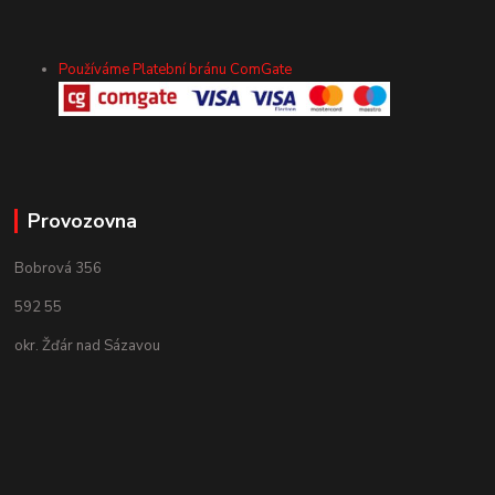
Používáme Platební bránu ComGate
Provozovna
Bobrová 356
592 55
okr. Žďár nad Sázavou