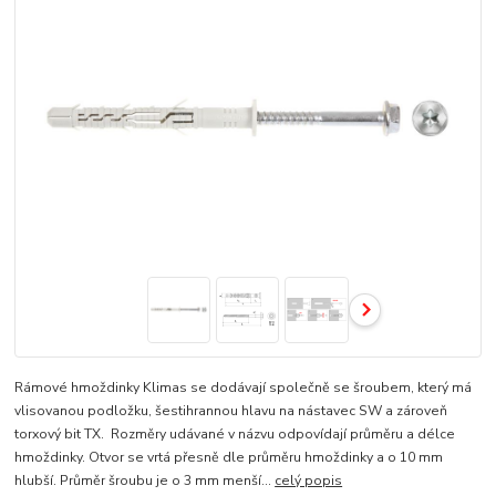
Rámové hmoždinky Klimas se dodávají společně se šroubem, který má
vlisovanou podložku, šestihrannou hlavu na nástavec SW a zároveň
torxový bit TX. Rozměry udávané v názvu odpovídají průměru a délce
hmoždinky. Otvor se vrtá přesně dle průměru hmoždinky a o 10 mm
hlubší. Průměr šroubu je o 3 mm menší...
celý popis