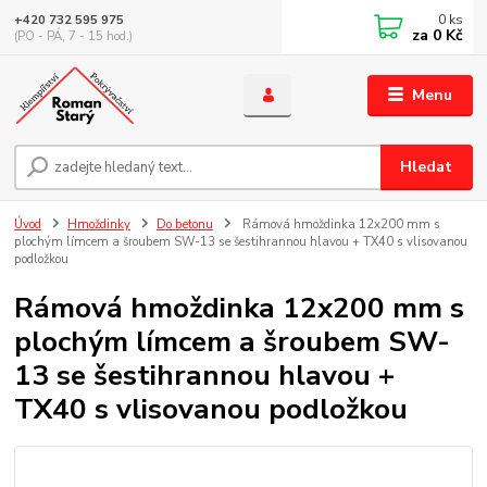
0
ks
+420 732 595 975
za
0 Kč
(PO - PÁ, 7 - 15 hod.)
Menu
Hledat
Úvod
Hmoždinky
Do betonu
Rámová hmoždinka 12x200 mm s
plochým límcem a šroubem SW-13 se šestihrannou hlavou + TX40 s vlisovanou
podložkou
Rámová hmoždinka 12x200 mm s
plochým límcem a šroubem SW-
13 se šestihrannou hlavou +
TX40 s vlisovanou podložkou