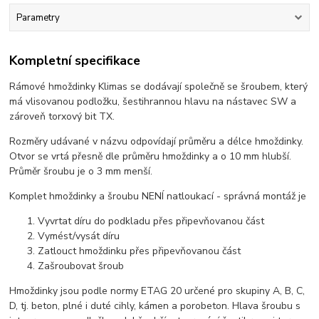
Parametry
Kompletní specifikace
Rámové hmoždinky Klimas se dodávají společně se šroubem, který
má vlisovanou podložku, šestihrannou hlavu na nástavec SW a
zároveň torxový bit TX.
Rozměry udávané v názvu odpovídají průměru a délce hmoždinky.
Otvor se vrtá přesně dle průměru hmoždinky a o 10 mm hlubší.
Průměr šroubu je o 3 mm menší.
Komplet hmoždinky a šroubu NENÍ natloukací - správná montáž je
Vyvrtat díru do podkladu přes připevňovanou část
Vymést/vysát díru
Zatlouct hmoždinku přes připevňovanou část
Zašroubovat šroub
Hmoždinky jsou podle normy ETAG 20 určené pro skupiny A, B, C,
D, tj. beton, plné i duté cihly, kámen a porobeton. Hlava šroubu s