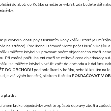
přidání do zboží do Košíku si můžete vybrat, zda budete dál na
ednávky.
ík je kdykoliv dostupný stisknutím ikony košíku, která je umístěna
oře na stránce). Pod ikonou zároveň vidíte počet kusů v košíku a
ošíku můžete kdykoliv upravovat počet objednaného zboží, nebo
ku. Při změně počtu balení zboží se celková cena objednávky aut
ošíku se můžete kdykoliv vrátit zpět do obchodu a k dalšímu na
ĚT DO OBCHODU
pod položkami v košíku, nebo kliknutím na l
ud je váš výběr konečný, stiskem tlačítka
POKRAČOVAT V OB
 a platba
druhém kroku objednávky zvolíte způsob dopravy zboží a způsob