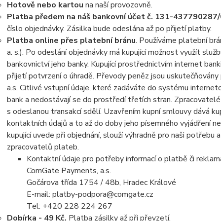
Hotově nebo kartou
na naší provozovně.
Platba předem na náš bankovní účet č. 131-437790287
číslo objednávky. Zásilka bude odeslána až po přijetí platby.
Platba online přes platební bránu
. Používáme platební br
a. s.). Po odeslání objednávky má kupující možnost využít slu
bankovnictví jeho banky. Kupující prostřednictvím internet ban
přijetí potvrzení o úhradě. Převody peněz jsou uskutečňován
a.s. Citlivé vstupní údaje, které zadáváte do systému internet
bank a nedostávají se do prostředí třetích stran. Zpracovatelé
s odeslanou transakcí sdělí. Uzavřením kupní smlouvy dává kup
kontaktních údajů a to až do doby jeho písemného vyjádření ne
kupující uvede při objednání, slouží výhradně pro naši potřeb
zpracovatelů plateb.
Kontaktní údaje pro potřeby informací o platbě či reklam
ComGate Payments, a.s.
Gočárova třída 1754 / 48b, Hradec Králové
E-mail: platby-podpora@comgate.cz
Tel: +420 228 224 267
Dobírka - 49 Kč.
Platba zásilky až při převzetí.