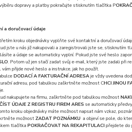
výběru dopravy a platby pokračujte stisknutím tlačítka P
OKRAČ
í a doručovací údaje
třetím kroku objednávky vyplňte své kontaktní a doručovací úda
ud jste u nás již nakupovali a zaregistrovali jste se, stisknutím t
hlásíte a údaje se automaticky vyplní. Pokud jste své heslo zapo
SLO
. Potom už jen stačí zadat svůj e-mail, který jste zadali při re
l vám přijde nové heslo a instrukce, jak ho použít.
abulce
DODACÍ A FAKTURAČNÍ ADRESA
je vždy uvedena doda
turační adresu, pod tabulkou zaškrtněte možnost C
HCI JINOU 
je.
ud nakupujete na firmu, zaškrtněte pod tabulkou možnost
NAKU
ČÍST ÚDAJE Z REGISTRU FIREM ARES
se automaticky předvyp
omto kroku objednávky máte možnost napsat nám vzkaz, poznámku
krtněte možnost
ZADAT POZNÁMKU
a objeví se pole, do kt
skem tlačítka
POKRAČOVAT NA REKAPITULACI
přejdete do 