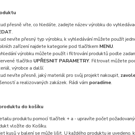
roduktu
ud přesně víte, co hledáte, zadejte název výrobku do vyhledávacíh
EDAT
.
ud nevíte přesný typ výrobku, k vyhledávání můžete použít jednot
ilních zařízení najdete kategorie pod tlačítkem
MENU
.
yhledání výrobku můžete použít i filtrování produktů podle zada
červené tlačítko
UPŘESNIT PARAMETRY
. Filtrovat můžete pod
eriál, výrobce a další.
ud nevíte přesně, jaký materiál pro svůj projekt nakoupit,
zavol
šeností a realizovaných zakázek. Rádi vám
poradíme
.
produktu do košíku
etailu produktu pomocí tlačítek + a - upravíte počet požadovaný
dukt vložíte do Košíku.
et kusů v balení se může lišit. U každého produktu je uvedeno, ko