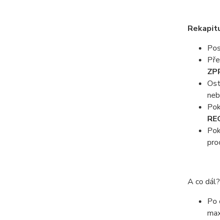
Rekapitu
Pos
Pře
ZP
Ost
neb
Pok
RE
Pok
pro
A co dál?
Po 
max