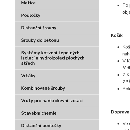
Matice
Po 
obj
Podložky
Distanční šrouby
Košík
Šrouby do betonu
Koš
Systémy kotvení tepelných
nah
izolací a hydroizolací plochých
V K
střech
řád
Z K
Vrtáky
ZP
Kombinované šrouby
Pok
Vruty pro nadkrokevní izolaci
Doprava
Stavební chemie
Ve 
Distanční podložky