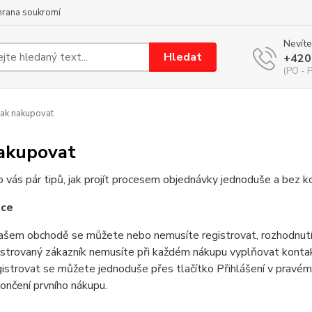
hrana soukromí
Nevíte
Hledat
+420
(PO - P
ak nakupovat
nakupovat
vás pár tipů, jak projít procesem objednávky jednoduše a bez ko
ace
ašem obchodě se můžete nebo nemusíte registrovat, rozhodnutí j
istrovaný zákazník nemusíte při každém nákupu vyplňovat kontak
istrovat se můžete jednoduše přes tlačítko Přihlášení v pravém
ončení prvního nákupu.