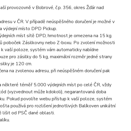
aší provozovně v Bobrové, č.p. 356, okres Žďár nad
adresu v ČR. V případě neúspěšného doručení je možné v
a výdejní místo DPD Pickup.
ýdejních míst sítě DPD, hmotnost je omezena na 15 kg.
íců poboček Zásilkovny nebo Z-boxu. Po zvolení možnosti
 k vaší poloze, systém vám automaticky nabídne
ouze pro zásilky do 5 kg, maximální rozměr jedné strany
silky je 120 cm.
čena na zvolenou adresu, při neúspěšném doručení pak
na některé téměř 5.000 výdejních míst po celé ČR, vždy
 kód (vyzvednout může kdokoli), negarantovaná doba
u. Pokud povolíte webu přístup k vaší poloze, systém
šta používá pro rozlišení jednotlivých Balíkoven unikátní
lišit od PSČ dané oblasti.
líku.