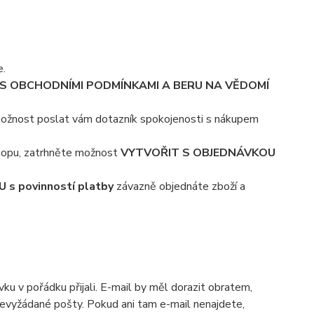
e.
S OBCHODNÍMI PODMÍNKAMI A BERU NA VĚDOMÍ
možnost poslat vám dotazník spokojenosti s nákupem
shopu, zatrhněte možnost
VYTVOŘIT S OBJEDNÁVKOU
s povinností platby
závazně objednáte zboží a
u v pořádku přijali. E-mail by měl dorazit obratem,
u nevyžádané pošty. Pokud ani tam e-mail nenajdete,