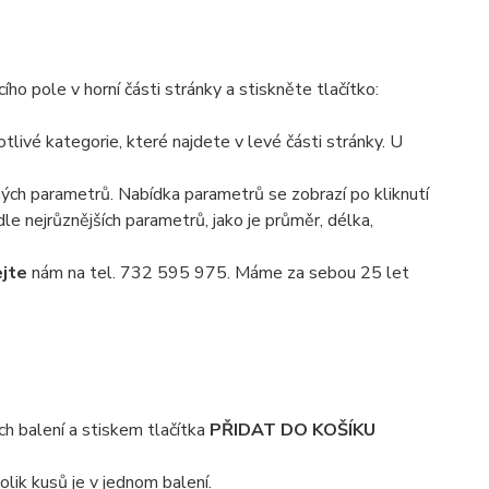
o pole v horní části stránky a stiskněte tlačítko:
livé kategorie, které najdete v levé části stránky. U
ných parametrů. Nabídka parametrů se zobrazí po kliknutí
le nejrůznějších parametrů, jako je průměr, délka,
ejte
nám na tel. 732 595 975. Máme za sebou 25 let
ch balení a stiskem tlačítka
PŘIDAT DO KOŠÍKU
lik kusů je v jednom balení.