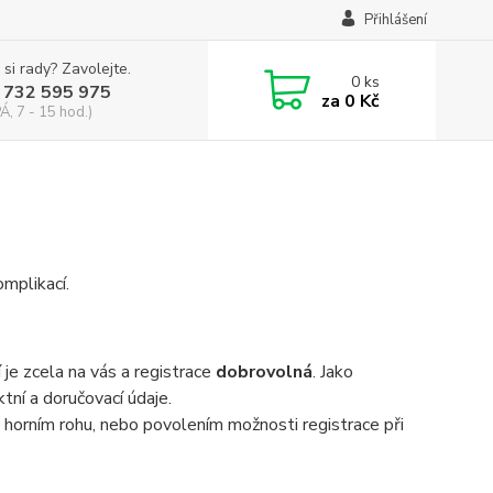
Přihlášení
 si rady? Zavolejte.
0
ks
 732 595 975
za
0 Kč
Á, 7 - 15 hod.)
mplikací.
e zcela na vás a registrace
dobrovolná
. Jako
tní a doručovací údaje.
 horním rohu, nebo povolením možnosti registrace při