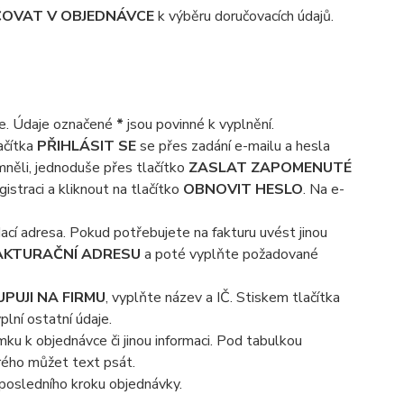
OVAT V OBJEDNÁVCE
k výběru doručovacích údajů.
je. Údaje označené
*
jsou povinné k vyplnění.
lačítka
PŘIHLÁSIT SE
se přes zadání e-mailu a hesla
mněli, jednoduše přes tlačítko
ZASLAT ZAPOMENUTÉ
gistraci a kliknout na tlačítko
OBNOVIT HESLO
. Na e-
cí adresa. Pokud potřebujete na fakturu uvést jinou
FAKTURAČNÍ ADRESU
a poté vyplňte požadované
PUJI NA FIRMU
, vyplňte název a IČ. Stiskem tlačítka
lní ostatní údaje.
 k objednávce či jinou informaci. Pod tabulkou
erého můžet text psát.
posledního kroku objednávky.