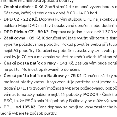
írat můžete z několika způsobů dopravy:
Osobní odběr - 0 Kč
. Zboží si můžete osobně vyzvednout v n
Sázavou, každý všední den v době 8.00 -14.00 hod.
DPD CZ - 222 Kč.
Doprava kurýrní službou DPD na jakoukoli 
aplikaci Moje DPD nastavit opakované doručení nebo dodání n
DPD Pickup CZ - 89 Kč.
Doprava na jedno z více než 1.300 v
Zásilkovna - 89 Kč
. K doručení můžete využít některou z tis
vyberte požadovanou pobočku. Pokud povolíte webu přístuup
nejbližší pobočky. Doručení na pobočku zásilkovny lze zvolit p
zásilky je 70 cm a maximální součet rozměrů všech tří stran zá
Česká pošta balík do ruky - 141 Kč
. Zásilka vám bude doru
na poštu. Možnost opakovaného doručení.
Česká pošta balík do Balíkovny - 75 Kč
. Doručení zásilky 
možnost platby kartou, k vyzvednutí je potřeba znát jméno a
dodání D+1. Po zvolení možnosti vyberte požadovanou pobočk
vám automaticky nabídne nejbližší pobočky.
POZOR
- Česká po
PSČ, takže PSČ konkrétní pobočky Balíkovny se může výrazně 
PPL - od 105 Kč.
Cena dopravy se odvíjí od váhy zasílaného ba
ledně vyberete způsob platby: