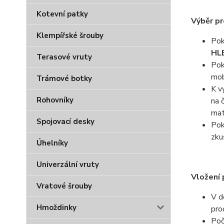
Kotevní patky
Výběr p
Klempířské šrouby
Pok
HL
Terasové vruty
Pok
mob
Trámové botky
K v
Rohovníky
na 
mat
Spojovací desky
Pok
zku
Úhelníky
Univerzální vruty
Vložení 
Vratové šrouby
V d
Hmoždinky
pro
Poč