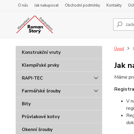
O nás
Jak nakupovat
Obchodní podmínky
Kontakty
Oc
Úvod
J
Konstrukční vruty
Jak 
Klempířské prvky
Máme pro 
RAPI-TEC
Registr
Farmářské šrouby
V n
Bity
reg
Reg
Průvlakové kotvy
dok
Okenní šrouby