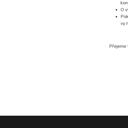
kon
O v
Pok
vy 
Přejeme 