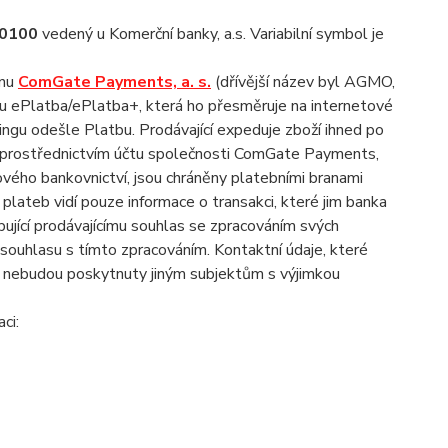
/0100
vedený u Komerční banky, a.s. Variabilní symbol je
ánu
ComGate Payments, a. s.
(dřívější název byl AGMO,
žbu ePlatba/ePlatba+, která ho přesměruje na internetové
kingu odešle Platbu. Prodávající expeduje zboží ihned po
y prostřednictvím účtu společnosti ComGate Payments,
ového bankovnictví, jsou chráněny platebními branami
 plateb vidí pouze informace o transakci, které jim banka
ující prodávajícímu souhlas se zpracováním svých
souhlasu s tímto zpracováním. Kontaktní údaje, které
u a nebudou poskytnuty jiným subjektům s výjimkou
aci: