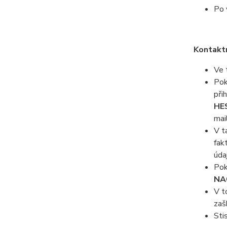
Po 
Kontaktn
Ve 
Pok
při
HE
mai
V t
fak
úda
Pok
NA
V t
zaš
Sti