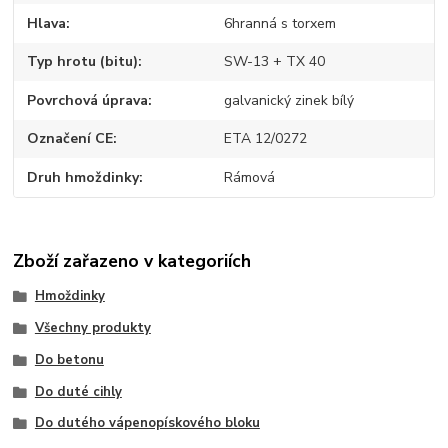
Hlava
6hranná s torxem
Typ hrotu (bitu)
SW-13 + TX 40
Povrchová úprava
galvanický zinek bílý
Označení CE
ETA 12/0272
Druh hmoždinky
Rámová
Zboží zařazeno v kategoriích
Hmoždinky
Všechny produkty
Do betonu
Do duté cihly
Do dutého vápenopískového bloku