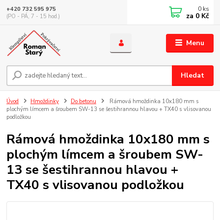
0
ks
+420 732 595 975
za
0 Kč
(PO - PÁ, 7 - 15 hod.)
Menu
Hledat
Úvod
Hmoždinky
Do betonu
Rámová hmoždinka 10x180 mm s
plochým límcem a šroubem SW-13 se šestihrannou hlavou + TX40 s vlisovanou
podložkou
Rámová hmoždinka 10x180 mm s
plochým límcem a šroubem SW-
13 se šestihrannou hlavou +
TX40 s vlisovanou podložkou