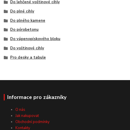
Do lehčené voštinové cihly
Do plné cihly
Do plného kamene
Do pórobetonu
Do vápenopískového bloku
Do voštinové cihly
Pro desky a tabule
Informace pro zákazníky
O nás
Jak nakupovat
Obchodní podmínky
Kontakty