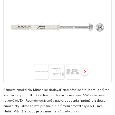
Rámové hmoždinky Klimas se dodávají společně se šroubem, který má
vlisovanou podložku, šestihrannou hlavu na nástavec SW a zároveň
torxový bit TX. Rozměry udávané v názvu odpovídají průměru a délce
hmoždinky. Otvor se vrtá přesně dle průměru hmoždinky a o 10 mm
hlubší. Průměr šroubu je o 3 mm menší...
celý popis