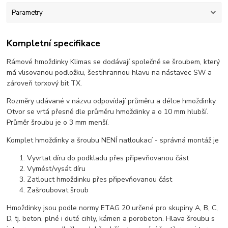
Parametry
Kompletní specifikace
Rámové hmoždinky Klimas se dodávají společně se šroubem, který
má vlisovanou podložku, šestihrannou hlavu na nástavec SW a
zároveň torxový bit TX.
Rozměry udávané v názvu odpovídají průměru a délce hmoždinky.
Otvor se vrtá přesně dle průměru hmoždinky a o 10 mm hlubší.
Průměr šroubu je o 3 mm menší.
Komplet hmoždinky a šroubu NENÍ natloukací - správná montáž je
Vyvrtat díru do podkladu přes připevňovanou část
Vymést/vysát díru
Zatlouct hmoždinku přes připevňovanou část
Zašroubovat šroub
Hmoždinky jsou podle normy ETAG 20 určené pro skupiny A, B, C,
D, tj. beton, plné i duté cihly, kámen a porobeton. Hlava šroubu s