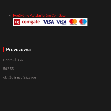
Používáme Platební bránu ComGate
Provozovna
Bobrová 356
592 55
okr. Žďár nad Sázavou