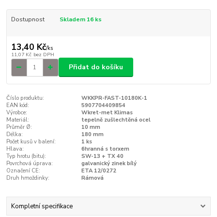
Dostupnost
Skladem 16 ks
13,40 Kč
/
ks
11,07 Kč
bez DPH
Přidat do košíku
Číslo produktu:
WKKPR-FAST-10180K-1
EAN kód:
5907704409854
Výrobce:
Wkret-met Klimas
Materiál:
tepelně zušlechtěná ocel
Průměr Ø:
10 mm
Délka:
180 mm
Počet kusů v balení:
1 ks
Hlava:
6hranná s torxem
Typ hrotu (bitu):
SW-13 + TX 40
Povrchová úprava:
galvanický zinek bílý
Označení CE:
ETA 12/0272
Druh hmoždinky:
Rámová
Kompletní specifikace