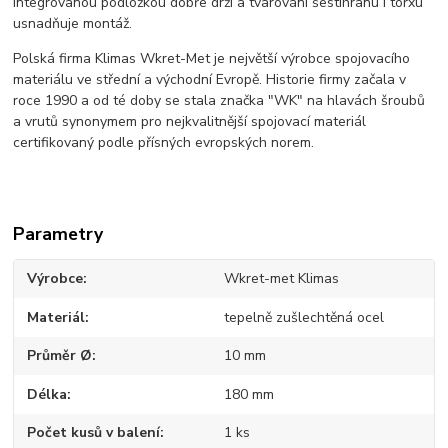
integrovanou podložkou dobře drží a tvarování šestihranu i torxu
usnadňuje montáž.
Polská firma Klimas Wkret-Met je největší výrobce spojovacího
materiálu ve střední a východní Evropě. Historie firmy začala v
roce 1990 a od té doby se stala značka "WK" na hlavách šroubů
a vrutů synonymem pro nejkvalitnější spojovací materiál
certifikovaný podle přísných evropských norem.
Parametry
Výrobce
Wkret-met Klimas
Materiál
tepelně zušlechtěná ocel
Průměr Ø
10 mm
Délka
180 mm
Počet kusů v balení
1 ks