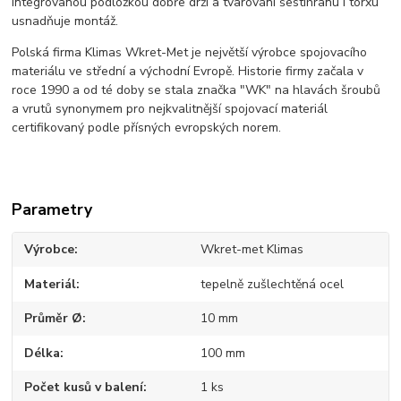
integrovanou podložkou dobře drží a tvarování šestihranu i torxu
usnadňuje montáž.
Polská firma Klimas Wkret-Met je největší výrobce spojovacího
materiálu ve střední a východní Evropě. Historie firmy začala v
roce 1990 a od té doby se stala značka "WK" na hlavách šroubů
a vrutů synonymem pro nejkvalitnější spojovací materiál
certifikovaný podle přísných evropských norem.
Parametry
Výrobce
Wkret-met Klimas
Materiál
tepelně zušlechtěná ocel
Průměr Ø
10 mm
Délka
100 mm
Počet kusů v balení
1 ks