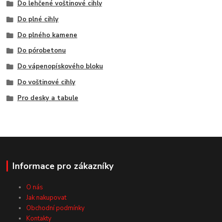
Do lehčené voštinové cihly
Do plné cihly
Do plného kamene
Do pórobetonu
Do vápenopískového bloku
Do voštinové cihly
Pro desky a tabule
Informace pro zákazníky
O nás
Jak nakupovat
Obchodní podmínky
Kontakty