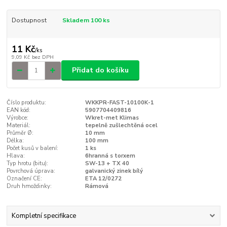
Dostupnost
Skladem 100 ks
11 Kč
/
ks
9,09 Kč
bez DPH
Přidat do košíku
Číslo produktu:
WKKPR-FAST-10100K-1
EAN kód:
5907704409816
Výrobce:
Wkret-met Klimas
Materiál:
tepelně zušlechtěná ocel
Průměr Ø:
10 mm
Délka:
100 mm
Počet kusů v balení:
1 ks
Hlava:
6hranná s torxem
Typ hrotu (bitu):
SW-13 + TX 40
Povrchová úprava:
galvanický zinek bílý
Označení CE:
ETA 12/0272
Druh hmoždinky:
Rámová
Kompletní specifikace