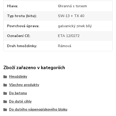
Hlava
6hranná s torxem
Typ hrotu (bitu)
SW-13 + TX 40
Povrchová úprava
galvanický zinek bílý
Označení CE
ETA 12/0272
Druh hmoždinky
Rámová
Zboží zařazeno v kategoriích
Hmoždinky
Všechny produkty
Do betonu
Do duté cihly
Do dutého vápenopískového bloku