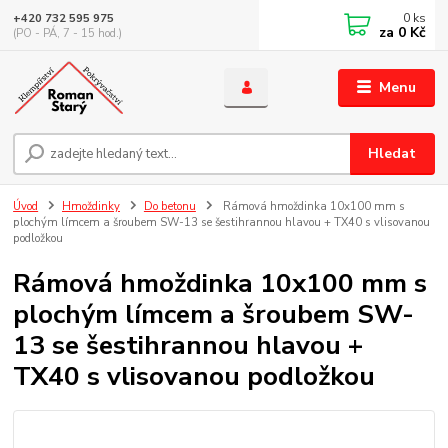
0
ks
+420 732 595 975
za
0 Kč
(PO - PÁ, 7 - 15 hod.)
Menu
Hledat
Úvod
Hmoždinky
Do betonu
Rámová hmoždinka 10x100 mm s
plochým límcem a šroubem SW-13 se šestihrannou hlavou + TX40 s vlisovanou
podložkou
Rámová hmoždinka 10x100 mm s
plochým límcem a šroubem SW-
13 se šestihrannou hlavou +
TX40 s vlisovanou podložkou