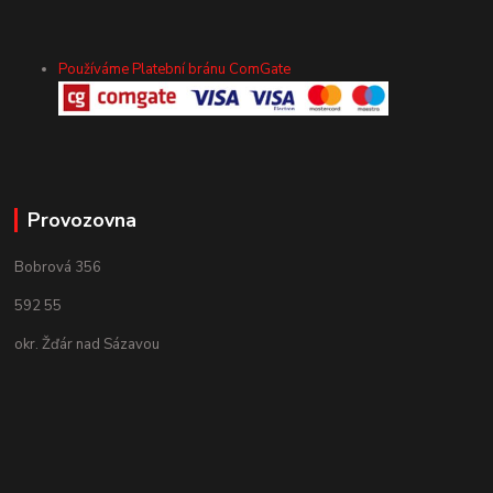
Používáme Platební bránu ComGate
Provozovna
Bobrová 356
592 55
okr. Žďár nad Sázavou