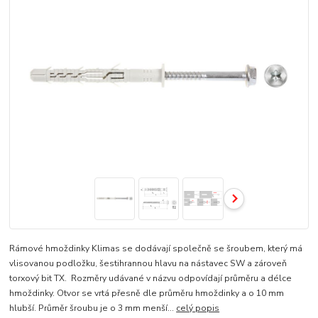
Rámové hmoždinky Klimas se dodávají společně se šroubem, který má
vlisovanou podložku, šestihrannou hlavu na nástavec SW a zároveň
torxový bit TX. Rozměry udávané v názvu odpovídají průměru a délce
hmoždinky. Otvor se vrtá přesně dle průměru hmoždinky a o 10 mm
hlubší. Průměr šroubu je o 3 mm menší...
celý popis