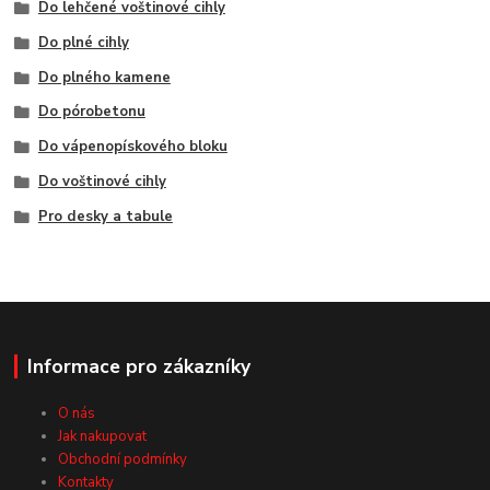
Do lehčené voštinové cihly
Do plné cihly
Do plného kamene
Do pórobetonu
Do vápenopískového bloku
Do voštinové cihly
Pro desky a tabule
Informace pro zákazníky
O nás
Jak nakupovat
Obchodní podmínky
Kontakty