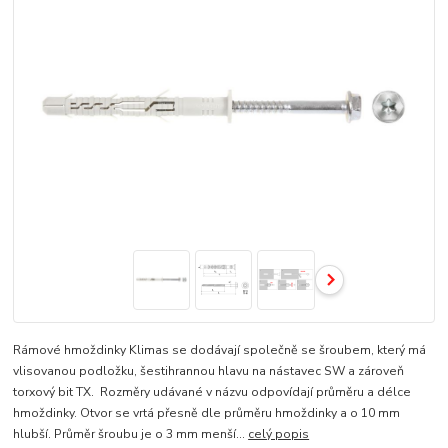
Rámové hmoždinky Klimas se dodávají společně se šroubem, který má
vlisovanou podložku, šestihrannou hlavu na nástavec SW a zároveň
torxový bit TX. Rozměry udávané v názvu odpovídají průměru a délce
hmoždinky. Otvor se vrtá přesně dle průměru hmoždinky a o 10 mm
hlubší. Průměr šroubu je o 3 mm menší...
celý popis