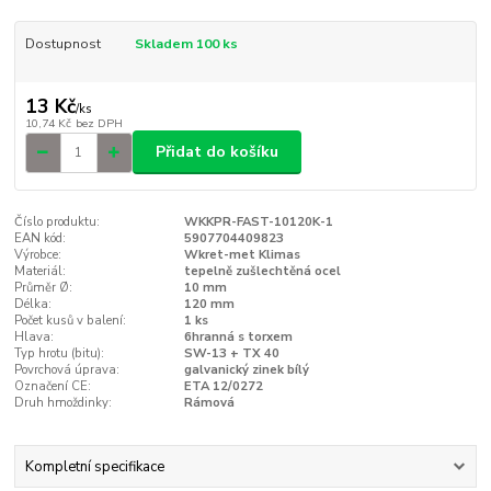
Dostupnost
Skladem 100 ks
13 Kč
/
ks
10,74 Kč
bez DPH
Přidat do košíku
Číslo produktu:
WKKPR-FAST-10120K-1
EAN kód:
5907704409823
Výrobce:
Wkret-met Klimas
Materiál:
tepelně zušlechtěná ocel
Průměr Ø:
10 mm
Délka:
120 mm
Počet kusů v balení:
1 ks
Hlava:
6hranná s torxem
Typ hrotu (bitu):
SW-13 + TX 40
Povrchová úprava:
galvanický zinek bílý
Označení CE:
ETA 12/0272
Druh hmoždinky:
Rámová
Kompletní specifikace