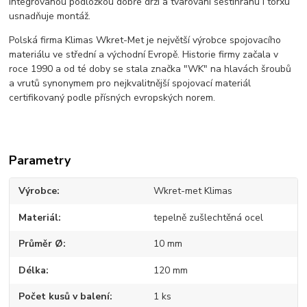
integrovanou podložkou dobře drží a tvarování šestihranu i torxu
usnadňuje montáž.
Polská firma Klimas Wkret-Met je největší výrobce spojovacího
materiálu ve střední a východní Evropě. Historie firmy začala v
roce 1990 a od té doby se stala značka "WK" na hlavách šroubů
a vrutů synonymem pro nejkvalitnější spojovací materiál
certifikovaný podle přísných evropských norem.
Parametry
Výrobce
Wkret-met Klimas
Materiál
tepelně zušlechtěná ocel
Průměr Ø
10 mm
Délka
120 mm
Počet kusů v balení
1 ks