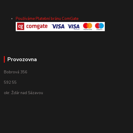
Používáme Platební bránu ComGate
Provozovna
Bobrová 356
592 55
okr. Žďár nad Sázavou