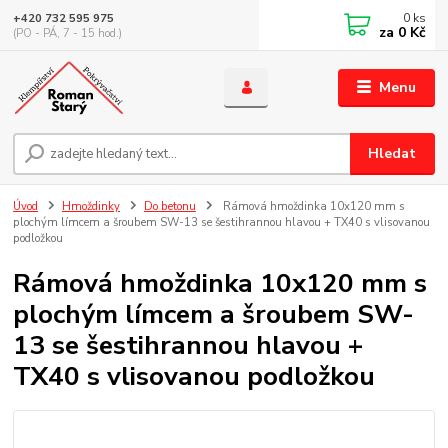
0
ks
+420 732 595 975
za
0 Kč
(PO - PÁ, 7 - 15 hod.)
Menu
Hledat
Úvod
Hmoždinky
Do betonu
Rámová hmoždinka 10x120 mm s
plochým límcem a šroubem SW-13 se šestihrannou hlavou + TX40 s vlisovanou
podložkou
Rámová hmoždinka 10x120 mm s
plochým límcem a šroubem SW-
13 se šestihrannou hlavou +
TX40 s vlisovanou podložkou