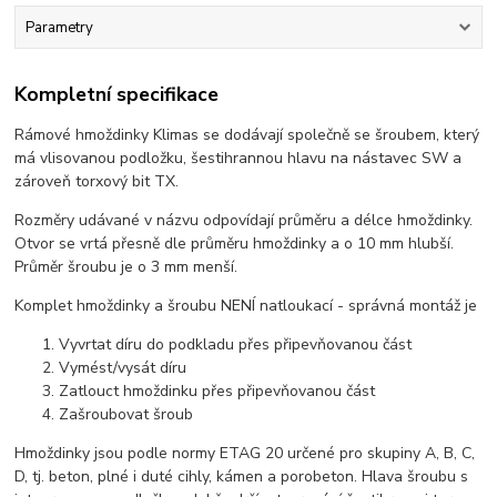
Parametry
Kompletní specifikace
Rámové hmoždinky Klimas se dodávají společně se šroubem, který
má vlisovanou podložku, šestihrannou hlavu na nástavec SW a
zároveň torxový bit TX.
Rozměry udávané v názvu odpovídají průměru a délce hmoždinky.
Otvor se vrtá přesně dle průměru hmoždinky a o 10 mm hlubší.
Průměr šroubu je o 3 mm menší.
Komplet hmoždinky a šroubu NENÍ natloukací - správná montáž je
Vyvrtat díru do podkladu přes připevňovanou část
Vymést/vysát díru
Zatlouct hmoždinku přes připevňovanou část
Zašroubovat šroub
Hmoždinky jsou podle normy ETAG 20 určené pro skupiny A, B, C,
D, tj. beton, plné i duté cihly, kámen a porobeton. Hlava šroubu s