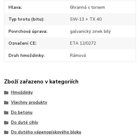
Hlava
6hranná s torxem
Typ hrotu (bitu)
SW-13 + TX 40
Povrchová úprava
galvanický zinek bílý
Označení CE
ETA 12/0272
Druh hmoždinky
Rámová
Zboží zařazeno v kategoriích
Hmoždinky
Všechny produkty
Do betonu
Do duté cihly
Do dutého vápenopískového bloku