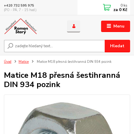
0
ks
+420 732 595 975
za
0 Kč
(PO - PÁ, 7 - 15 hod.)
Menu
Hledat
Úvod
Matice
Matice M18 přesná šestihranná DIN 934 pozink
Matice M18 přesná šestihranná
DIN 934 pozink