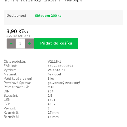
je chráněna galvanickým zinkováním.
celý popis
Dostupnost
Skladem 200 ks
3,90 Kč
/
ks
3,22 Kč
bez DPH
Přidat do košíku
Číslo produktu:
V2118-1
EAN kód:
8592945000594
Výrobce:
Valenta ZT
Materiál:
Fe - ocel
Počet kusů v balení:
1 ks
Povrchová úprava:
galvanický zinek bílý
Průměr závitu Ø:
M18
DIN:
934
Stoupání:
2,5
ČSN:
1401
ISO:
4032
Pevnost:
8
Rozměr S:
27 mm
Rozměr M:
15 mm