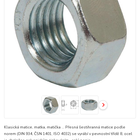
Klasická matice, matka, matička ... Přesná šestihranná matice podle
norem (DIN 934, ČSN 1401, ISO 4032) se vyrábí v pevnostní třídě 8, ocel