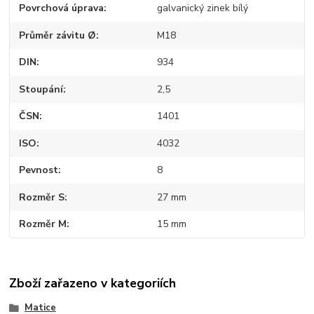
Povrchová úprava
galvanický zinek bílý
Průměr závitu Ø
M18
DIN
934
Stoupání
2,5
ČSN
1401
ISO
4032
Pevnost
8
Rozměr S
27 mm
Rozměr M
15 mm
Zboží zařazeno v kategoriích
Matice