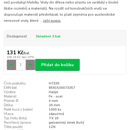
než poskytují hřebíky. Vruty do dřeva nebo plastu se vyrábějí v široké
škále rozměrů a materiálů. Na rozdíl od konstrukčních vrutů se
doporučuje materiál předvrtávat, to platí zejména pro austenitické
nerezové vruty, které ...
celý popis
Dostupnost
Skladem 3 bal
131 Kč
/
bal
108,26 Kč
bez DPH
Přidat do košíku
Číslo produktu:
H7335
EAN kód:
8591530073357
Výrobce:
Hašpl
Materiál:
Fe - ocel
Průměr Ø:
4 mm
Délka:
20 mm
Počet kusů v balení:
1000 ks
Hlava:
zápustná
Typ hrotu (bitu):
TX 20
Povrchová úprava:
galvanický zinek žlutý
Třída použití:
1ZN