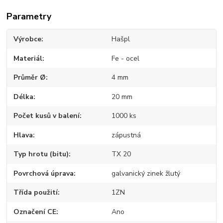
Parametry
Výrobce
Hašpl
Materiál
Fe - ocel
Průměr Ø
4 mm
Délka
20 mm
Počet kusů v balení
1000 ks
Hlava
zápustná
Typ hrotu (bitu)
TX 20
Povrchová úprava
galvanický zinek žlutý
Třída použití
1ZN
Označení CE
Ano