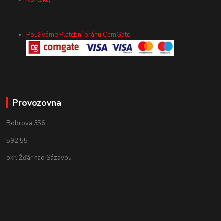
Kontakty
Používáme Platební bránu ComGate
Provozovna
Bobrová 356
592 55
okr. Žďár nad Sázavou