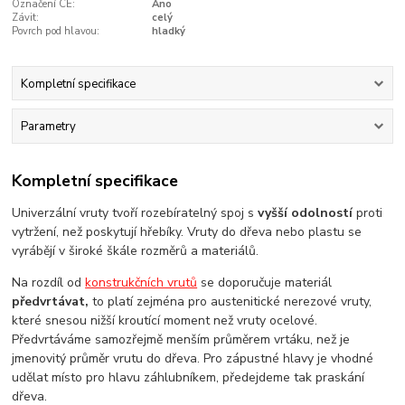
Označení CE:
Ano
Závit:
celý
Povrch pod hlavou:
hladký
Kompletní specifikace
Parametry
Kompletní specifikace
Univerzální vruty tvoří rozebíratelný spoj s
vyšší odolností
proti
vytržení, než poskytují hřebíky. Vruty do dřeva nebo plastu se
vyrábějí v široké škále rozměrů a materiálů.
Na rozdíl od
konstrukčních vrutů
se doporučuje materiál
předvrtávat,
to platí zejména pro austenitické nerezové vruty,
které snesou nižší kroutící moment než vruty ocelové.
Předvrtáváme samozřejmě menším průměrem vrtáku, než je
jmenovitý průměr vrutu do dřeva. Pro zápustné hlavy je vhodné
udělat místo pro hlavu záhlubníkem, předejdeme tak praskání
dřeva.