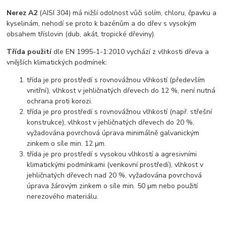
Nerez A2
(AISI 304) má nižší odolnost vůči solím, chloru, čpavku a
kyselinám, nehodí se proto k bazénům a do dřev s vysokým
obsahem tříslovin (dub, akát, tropické dřeviny).
Třída použití
dle EN 1995-1-1:2010 vychází z vlhkosti dřeva a
vnějších klimatických podmínek:
třída je pro prostředí s rovnovážnou vlhkostí (především
vnitřní), vlhkost v jehličnatých dřevech do 12 %, není nutná
ochrana proti korozi.
třída je pro prostředí s rovnovážnou vlhkostí (např. střešní
konstrukce), vlhkost v jehličnatých dřevech do 20 %,
vyžadována povrchová úprava minimálně galvanickým
zinkem o síle min. 12 μm.
třída je pro prostředí s vysokou vlhkostí a agresivními
klimatickými podmínkami (venkovní prostředí), vlhkost v
jehličnatých dřevech nad 20 %, vyžadována povrchová
úprava žárovým zinkem o síle min. 50 μm nebo použití
nerezového materiálu.