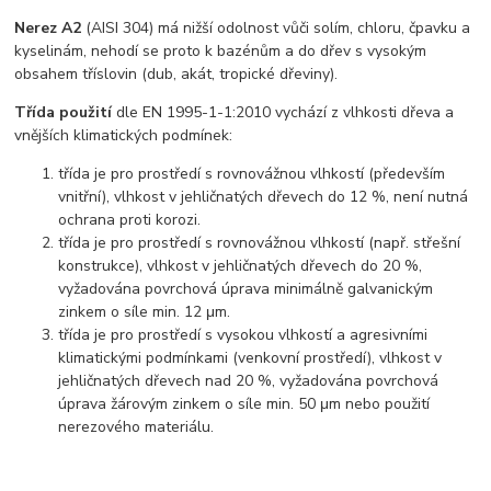
Nerez A2
(AISI 304) má nižší odolnost vůči solím, chloru, čpavku a
kyselinám, nehodí se proto k bazénům a do dřev s vysokým
obsahem tříslovin (dub, akát, tropické dřeviny).
Třída použití
dle EN 1995-1-1:2010 vychází z vlhkosti dřeva a
vnějších klimatických podmínek:
třída je pro prostředí s rovnovážnou vlhkostí (především
vnitřní), vlhkost v jehličnatých dřevech do 12 %, není nutná
ochrana proti korozi.
třída je pro prostředí s rovnovážnou vlhkostí (např. střešní
konstrukce), vlhkost v jehličnatých dřevech do 20 %,
vyžadována povrchová úprava minimálně galvanickým
zinkem o síle min. 12 μm.
třída je pro prostředí s vysokou vlhkostí a agresivními
klimatickými podmínkami (venkovní prostředí), vlhkost v
jehličnatých dřevech nad 20 %, vyžadována povrchová
úprava žárovým zinkem o síle min. 50 μm nebo použití
nerezového materiálu.