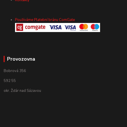
Kontakty
Používáme Platební bránu ComGate
Provozovna
Bobrová 356
592 55
okr. Žďár nad Sázavou