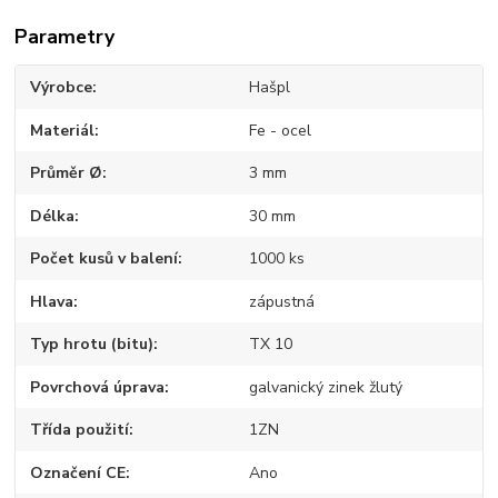
Parametry
Výrobce
Hašpl
Materiál
Fe - ocel
Průměr Ø
3 mm
Délka
30 mm
Počet kusů v balení
1000 ks
Hlava
zápustná
Typ hrotu (bitu)
TX 10
Povrchová úprava
galvanický zinek žlutý
Třída použití
1ZN
Označení CE
Ano