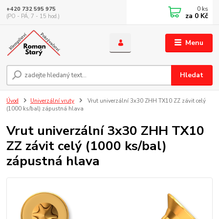
0
ks
+420 732 595 975
za
0 Kč
(PO - PÁ, 7 - 15 hod.)
Menu
Hledat
Úvod
Univerzální vruty
Vrut univerzální 3x30 ZHH TX10 ZZ závit celý
(1000 ks/bal) zápustná hlava
Vrut univerzální 3x30 ZHH TX10
ZZ závit celý (1000 ks/bal)
zápustná hlava