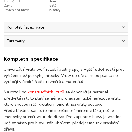
Označení CE:
Ano
Závit:
celý
Povrch pod hlavou:
hladký
Kompletní specifikace
Parametry
Kompletní specifikace
Univerzální vruty tvoří rozebíratelný spoj s
vyšší odolností
proti
vytržení, než poskytují hřebíky. Vruty do dřeva nebo plastu se
vyrábějí v široké škále rozměrů a materiálů.
Na rozdíl od
konstrukčních vrutů
se doporučuje materiál
předvrtávat,
to platí zejména pro austenitické nerezové vruty,
které snesou nižší kroutící moment než vruty ocelové.
Předvrtáváme samozřejmě menším průměrem vrtáku, než je
jmenovitý průměr vrutu do dřeva. Pro zápustné hlavy je vhodné
udělat místo pro hlavu záhlubníkem, předejdeme tak praskání
dřeva.