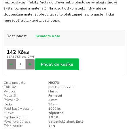
než poskytují hřebíky. Vruty do dřeva nebo plastu se vyrábějí v široké
škále rozměrů a materiálů. Na rozdíl od konstrukčních vrutů se
doporučuje materiál předvrtávat, to platí zejména pro austenitické
nerezové vruty, které ...
celý popis
Dostupnost
Skladem 4 bal
142 Kč
/
bal
117,36 Kč
bez DPH
Přidat do košíku
Číslo produktu:
H9273
EAN kód:
8591530092730
Výrobce:
Hašpl
Materiál:
Fe - ocel
Průměr Ø:
3 mm
Délka:
30 mm
Počet kusů v balení:
1000 ks
Hlava:
zápustná
Typ hrotu (bitu):
TX 10
Povrchová úprava:
galvanický zinek žlutý
Třída použití:
1ZN