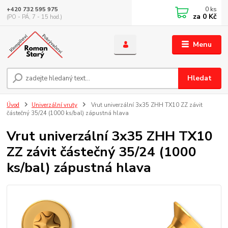
0
ks
+420 732 595 975
za
0 Kč
(PO - PÁ, 7 - 15 hod.)
Menu
Hledat
Úvod
Univerzální vruty
Vrut univerzální 3x35 ZHH TX10 ZZ závit
částečný 35/24 (1000 ks/bal) zápustná hlava
Vrut univerzální 3x35 ZHH TX10
ZZ závit částečný 35/24 (1000
ks/bal) zápustná hlava