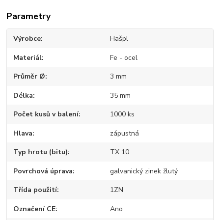
Parametry
Výrobce
Hašpl
Materiál
Fe - ocel
Průměr Ø
3 mm
Délka
35 mm
Počet kusů v balení
1000 ks
Hlava
zápustná
Typ hrotu (bitu)
TX 10
Povrchová úprava
galvanický zinek žlutý
Třída použití
1ZN
Označení CE
Ano