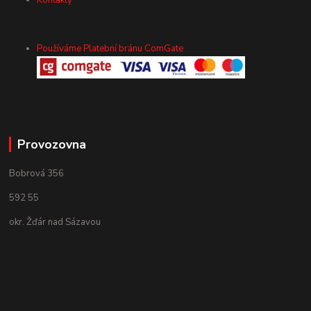
Kontakty
Používáme Platební bránu ComGate
Provozovna
Bobrová 356
592 55
okr. Žďár nad Sázavou