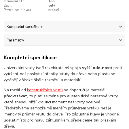
Označení CE:
Ano
Závit:
celý
Povrch pod hlavou:
hladký
Kompletní specifikace
Parametry
Kompletní specifikace
Univerzální vruty tvoří rozebíratelný spoj s
vyšší odolností
proti
vytržení, než poskytují hřebíky. Vruty do dřeva nebo plastu se
vyrábějí v široké škále rozměrů a materiálů.
Na rozdíl od
konstrukčních vrutů
se doporučuje materiál
předvrtávat,
to platí zejména pro austenitické nerezové vruty,
které snesou nižší kroutící moment než vruty ocelové.
Předvrtáváme samozřejmě menším průměrem vrtáku, než je
jmenovitý průměr vrutu do dřeva. Pro zápustné hlavy je vhodné
udělat místo pro hlavu záhlubníkem, předejdeme tak praskání
dřeva.