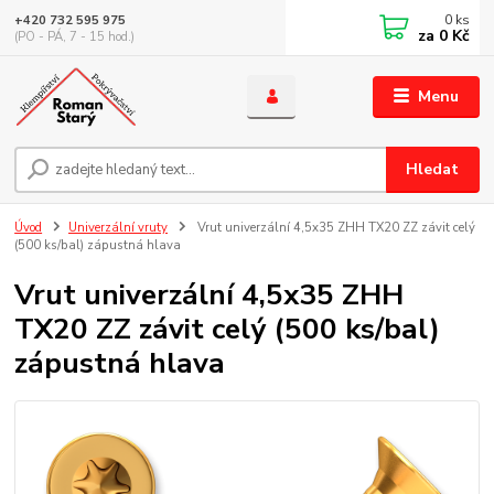
0
ks
+420 732 595 975
za
0 Kč
(PO - PÁ, 7 - 15 hod.)
Menu
Hledat
Úvod
Univerzální vruty
Vrut univerzální 4,5x35 ZHH TX20 ZZ závit celý
(500 ks/bal) zápustná hlava
Vrut univerzální 4,5x35 ZHH
TX20 ZZ závit celý (500 ks/bal)
zápustná hlava