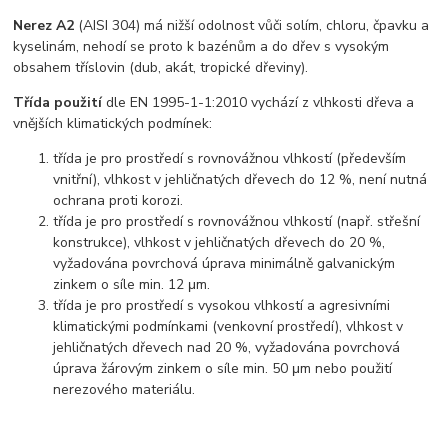
Nerez A2
(AISI 304) má nižší odolnost vůči solím, chloru, čpavku a
kyselinám, nehodí se proto k bazénům a do dřev s vysokým
obsahem tříslovin (dub, akát, tropické dřeviny).
Třída použití
dle EN 1995-1-1:2010 vychází z vlhkosti dřeva a
vnějších klimatických podmínek:
třída je pro prostředí s rovnovážnou vlhkostí (především
vnitřní), vlhkost v jehličnatých dřevech do 12 %, není nutná
ochrana proti korozi.
třída je pro prostředí s rovnovážnou vlhkostí (např. střešní
konstrukce), vlhkost v jehličnatých dřevech do 20 %,
vyžadována povrchová úprava minimálně galvanickým
zinkem o síle min. 12 μm.
třída je pro prostředí s vysokou vlhkostí a agresivními
klimatickými podmínkami (venkovní prostředí), vlhkost v
jehličnatých dřevech nad 20 %, vyžadována povrchová
úprava žárovým zinkem o síle min. 50 μm nebo použití
nerezového materiálu.