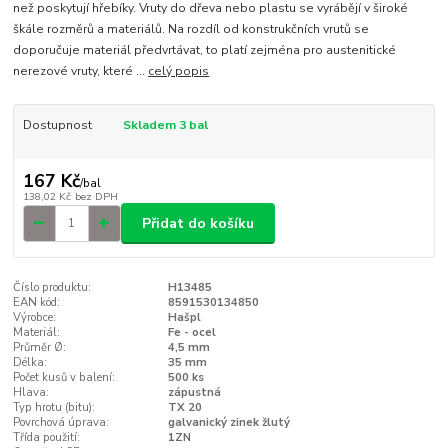
než poskytují hřebíky. Vruty do dřeva nebo plastu se vyrábějí v široké
škále rozměrů a materiálů. Na rozdíl od konstrukčních vrutů se
doporučuje materiál předvrtávat, to platí zejména pro austenitické
nerezové vruty, které ...
celý popis
Dostupnost
Skladem 3 bal
167 Kč
/
bal
138,02 Kč
bez DPH
Přidat do košíku
Číslo produktu:
H13485
EAN kód:
8591530134850
Výrobce:
Hašpl
Materiál:
Fe - ocel
Průměr Ø:
4,5 mm
Délka:
35 mm
Počet kusů v balení:
500 ks
Hlava:
zápustná
Typ hrotu (bitu):
TX 20
Povrchová úprava:
galvanický zinek žlutý
Třída použití:
1ZN