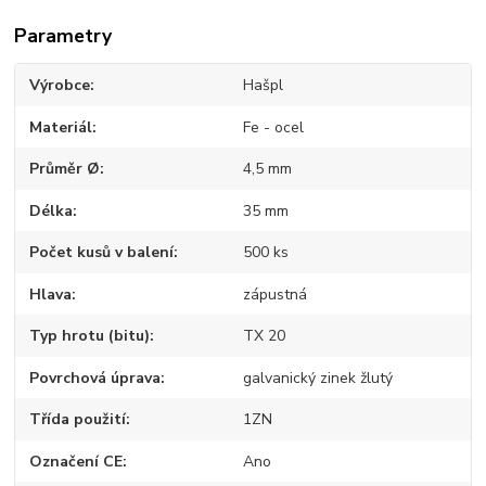
Parametry
Výrobce
Hašpl
Materiál
Fe - ocel
Průměr Ø
4,5 mm
Délka
35 mm
Počet kusů v balení
500 ks
Hlava
zápustná
Typ hrotu (bitu)
TX 20
Povrchová úprava
galvanický zinek žlutý
Třída použití
1ZN
Označení CE
Ano