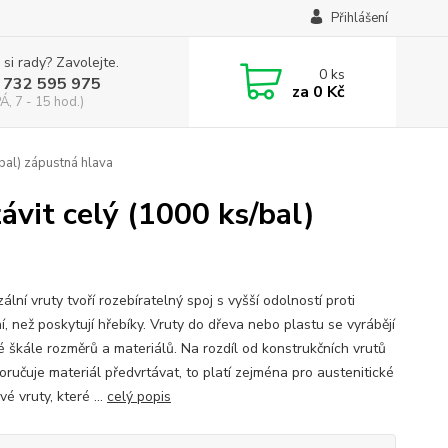
Přihlášení
 si rady? Zavolejte.
0
ks
 732 595 975
za
0 Kč
Á, 7 - 15 hod.)
bal) zápustná hlava
ávit celý (1000 ks/bal)
ální vruty tvoří rozebíratelný spoj s vyšší odolností proti
í, než poskytují hřebíky. Vruty do dřeva nebo plastu se vyrábějí
ké škále rozměrů a materiálů. Na rozdíl od konstrukčních vrutů
oručuje materiál předvrtávat, to platí zejména pro austenitické
é vruty, které ...
celý popis