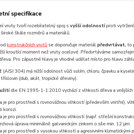
tní specifikace
ní vruty tvoří rozebíratelný spoj s
vyšší odolností
proti vytržení
v široké škále rozměrů a materiálů.
l od
konstrukčních vrutů
se doporučuje materiál
předvrtávat,
to 
ižší kroutící moment než vruty ocelové. Předvrtáváme samozřej
dřeva. Pro zápustné hlavy je vhodné udělat místo pro hlavu záh
2
(AISI 304) má nižší odolnost vůči solím, chloru, čpavku a kyse
říslovin (dub, akát, tropické dřeviny).
užití
dle EN 1995-1-1:2010 vychází z vlhkosti dřeva a vnějších 
da je pro prostředí s rovnovážnou vlhkostí (především vnitřní), v
i korozi.
da je pro prostředí s rovnovážnou vlhkostí (např. střešní konstru
rchová úprava minimálně galvanickým zinkem o síle min. 12 μm.
da je pro prostředí s vysokou vlhkostí a agresivními klimatickými 