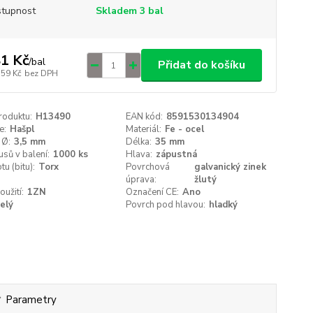
tupnost
Skladem 3 bal
1 Kč
/
bal
Přidat do košíku
,59 Kč
bez DPH
roduktu:
H13490
EAN kód:
8591530134904
e:
Hašpl
Materiál:
Fe - ocel
 Ø:
3,5 mm
Délka:
35 mm
usů v balení:
1000 ks
Hlava:
zápustná
tu (bitu):
Torx
Povrchová
galvanický zinek
úprava:
žlutý
oužití:
1ZN
Označení CE:
Ano
elý
Povrch pod hlavou:
hladký
Parametry