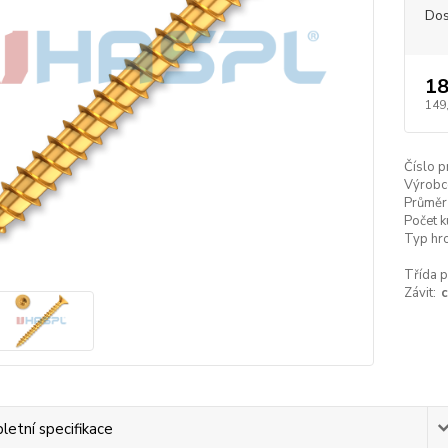
Dos
18
149
Číslo p
Výrobc
Průměr
Počet k
Typ hro
Třída p
Závit:
c
etní specifikace