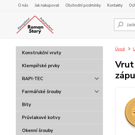
O nás
Jak nakupovat
Obchodní podmínky
Kontakty
Oc
Úvod
U
Konstrukční vruty
Vrut
Klempířské prvky
zápu
RAPI-TEC
Farmářské šrouby
Bity
Průvlakové kotvy
Okenní šrouby