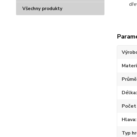
dře
Všechny produkty
Param
Výrob
Materi
Průmě
Délka
Počet 
Hlava
Typ hr