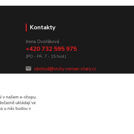
Kontakty
Irena Dvořáková
+420 732 595 975
(PO - PÁ, 7 - 15 hod.)
obchod@vruty-roman-stary.cz
ní v našem e-shopu,
dočasně ukládají ve
ta u nás budou v