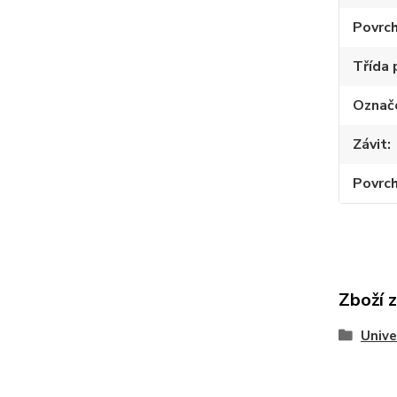
Povrc
Třída 
Označ
Závit
Povrch
Zboží 
Unive