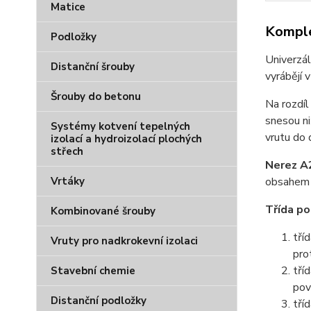
Matice
Komple
Podložky
Univerzál
Distanční šrouby
vyrábějí 
Šrouby do betonu
Na rozdí
snesou n
Systémy kotvení tepelných
vrutu do 
izolací a hydroizolací plochých
střech
Nerez A
obsahem t
Vrtáky
Třída po
Kombinované šrouby
tří
Vruty pro nadkrokevní izolaci
prot
tří
Stavební chemie
pov
Distanční podložky
tří