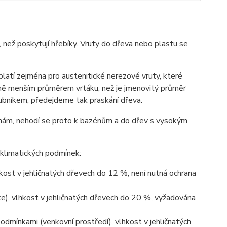
, než poskytují hřebíky. Vruty do dřeva nebo plastu se
platí zejména pro austenitické nerezové vruty, které
mě menším průměrem vrtáku, než je jmenovitý průměr
lubníkem, předejdeme tak praskání dřeva.
linám, nehodí se proto k bazénům a do dřev s vysokým
klimatických podmínek:
lhkost v jehličnatých dřevech do 12 %, není nutná ochrana
kce), vlhkost v jehličnatých dřevech do 20 %, vyžadována
podmínkami (venkovní prostředí), vlhkost v jehličnatých