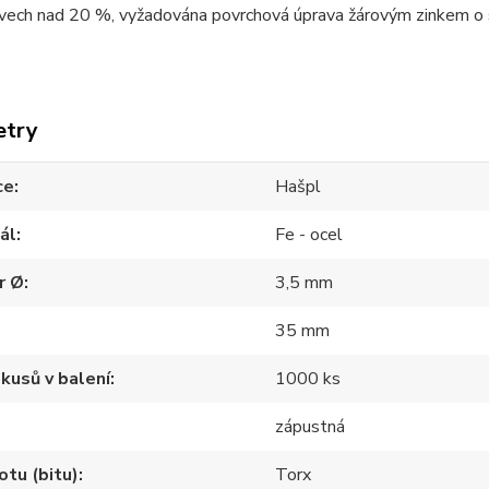
vech nad 20 %, vyžadována povrchová úprava žárovým zinkem o s
etry
ce
Hašpl
ál
Fe - ocel
r Ø
3,5 mm
35 mm
kusů v balení
1000 ks
zápustná
otu (bitu)
Torx