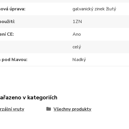
hová úprava
galvanický zinek žlutý
použití
1ZN
ení CE
Ano
celý
 pod hlavou
hladký
zařazeno v kategoriích
rzální vruty
Všechny produkty