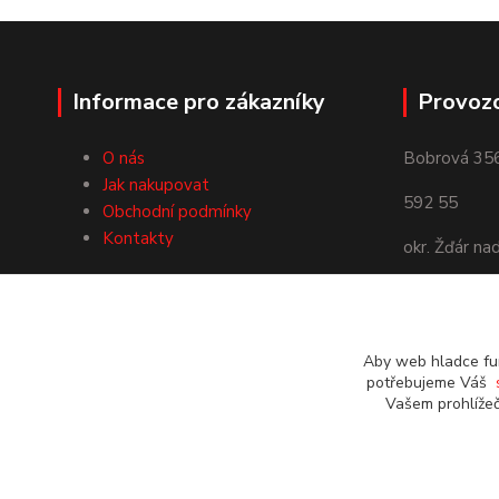
Informace pro zákazníky
Provoz
O nás
Bobrová 35
Jak nakupovat
592 55
Obchodní podmínky
Kontakty
okr. Žďár na
Používáme Platební bránu
ComGate
Aby web hladce fun
potřebujeme Váš
Vašem prohlížeč