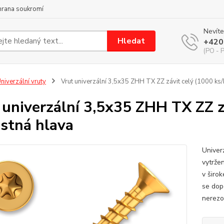
hrana soukromí
Nevíte
Hledat
+420
(PO - P
niverzální vruty
Vrut univerzální 3,5x35 ZHH TX ZZ závit celý (1000 ks/
 univerzální 3,5x35 ZHH TX ZZ z
stná hlava
Univerz
vytržen
v širo
se dop
nerezov