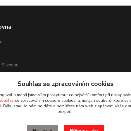
ovna
6
d Sázavou
Souhlas se zpracováním cookies
goval a mohli jsme Vám poskytnout co největší komfort při nakupová
souhlas
se zpracováním souborů cookies, tj. malých souborů, které se 
i. Děkujeme, že nám ho dáte a pomůžete nám web zlepšovat. Vaše da
bezpečí.
Přijmout vše
Nastavení