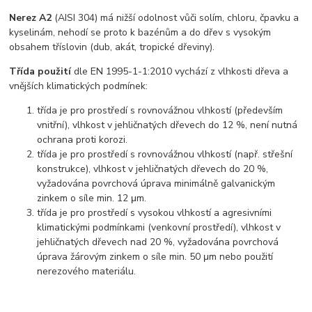
Nerez A2
(AISI 304) má nižší odolnost vůči solím, chloru, čpavku a
kyselinám, nehodí se proto k bazénům a do dřev s vysokým
obsahem tříslovin (dub, akát, tropické dřeviny).
Třída použití
dle EN 1995-1-1:2010 vychází z vlhkosti dřeva a
vnějších klimatických podmínek:
třída je pro prostředí s rovnovážnou vlhkostí (především
vnitřní), vlhkost v jehličnatých dřevech do 12 %, není nutná
ochrana proti korozi.
třída je pro prostředí s rovnovážnou vlhkostí (např. střešní
konstrukce), vlhkost v jehličnatých dřevech do 20 %,
vyžadována povrchová úprava minimálně galvanickým
zinkem o síle min. 12 μm.
třída je pro prostředí s vysokou vlhkostí a agresivními
klimatickými podmínkami (venkovní prostředí), vlhkost v
jehličnatých dřevech nad 20 %, vyžadována povrchová
úprava žárovým zinkem o síle min. 50 μm nebo použití
nerezového materiálu.