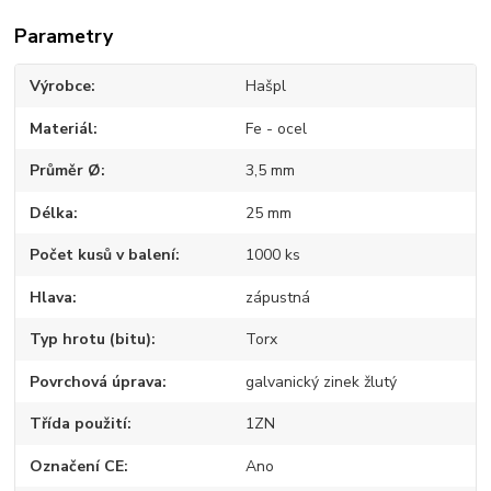
Parametry
Výrobce
Hašpl
Materiál
Fe - ocel
Průměr Ø
3,5 mm
Délka
25 mm
Počet kusů v balení
1000 ks
Hlava
zápustná
Typ hrotu (bitu)
Torx
Povrchová úprava
galvanický zinek žlutý
Třída použití
1ZN
Označení CE
Ano