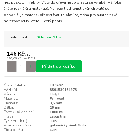
než poskytují hřebíky. Vruty do dřeva nebo plastu se vyrábějí v široké
škále rozměrů a materiálů. Na rozdíl od konstrukčních vrutů se
doporučuje materiál předvrtávat, to platí zejména pro austenitické
nerezové vruty, které ...
celý popis
Dostupnost
Skladem 2 bal
146 Kč
/
bal
120,66 Kč
bez DPH
Přidat do košíku
Číslo produktu:
H13497
EAN kód:
8591530134973
Výrobce:
Hašpl
Materiál:
Fe - ocel
Průměr Ø:
3,5 mm
Délka:
25 mm
Počet kusů v balení:
1000 ks
Hlava:
zápustná
Typ hrotu (bitu):
Torx
Povrchová úprava:
galvanický zinek žlutý
Třída použití:
1ZN