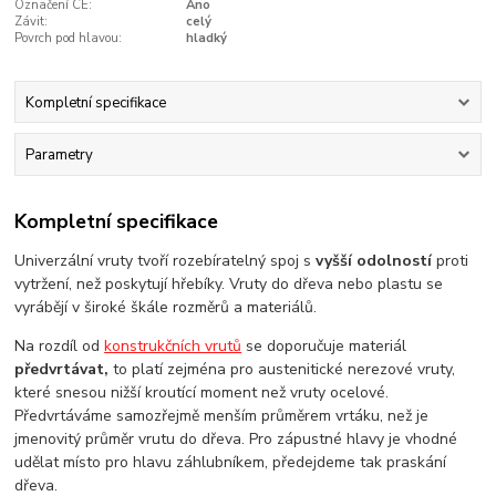
Označení CE:
Ano
Závit:
celý
Povrch pod hlavou:
hladký
Kompletní specifikace
Parametry
Kompletní specifikace
Univerzální vruty tvoří rozebíratelný spoj s
vyšší odolností
proti
vytržení, než poskytují hřebíky. Vruty do dřeva nebo plastu se
vyrábějí v široké škále rozměrů a materiálů.
Na rozdíl od
konstrukčních vrutů
se doporučuje materiál
předvrtávat,
to platí zejména pro austenitické nerezové vruty,
které snesou nižší kroutící moment než vruty ocelové.
Předvrtáváme samozřejmě menším průměrem vrtáku, než je
jmenovitý průměr vrutu do dřeva. Pro zápustné hlavy je vhodné
udělat místo pro hlavu záhlubníkem, předejdeme tak praskání
dřeva.