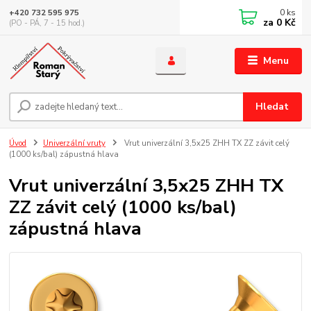
0
ks
+420 732 595 975
za
0 Kč
(PO - PÁ, 7 - 15 hod.)
Menu
Hledat
Úvod
Univerzální vruty
Vrut univerzální 3,5x25 ZHH TX ZZ závit celý
(1000 ks/bal) zápustná hlava
Vrut univerzální 3,5x25 ZHH TX
ZZ závit celý (1000 ks/bal)
zápustná hlava