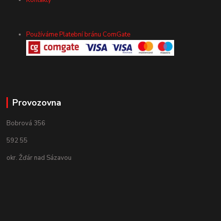
Kontakty
Používáme Platební bránu ComGate
Provozovna
Bobrová 356
592 55
okr. Žďár nad Sázavou