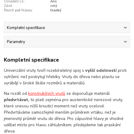
Označení CE:
Ano
Závit:
celý
Povrch pod hlavou:
hladký
Kompletní specifikace
Parametry
Kompletní specifikace
Univerzální vruty tvoří rozebíratelný spoj s
vyšší odolností
proti
vytržení, než poskytují hřebíky. Vruty do dřeva nebo plastu se
vyrábějí v široké škále rozměrů a materiálů.
Na rozdíl od
konstrukčních vrutů
se doporučuje materiál
předvrtávat,
to platí zejména pro austenitické nerezové vruty,
které snesou nižší kroutící moment než vruty ocelové.
Předvrtáváme samozřejmě menším průměrem vrtáku, než je
jmenovitý průměr vrutu do dřeva. Pro zápustné hlavy je vhodné
udělat místo pro hlavu záhlubníkem, předejdeme tak praskání
dřeva.