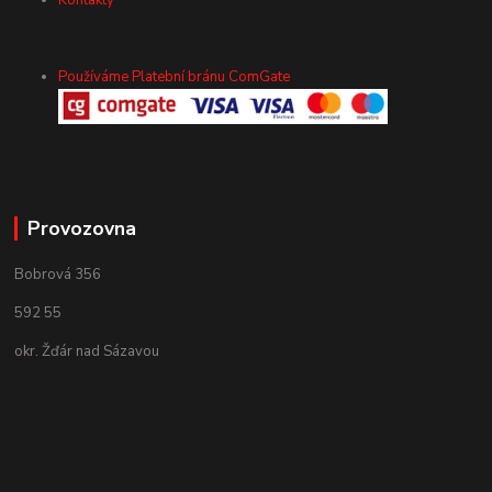
Kontakty
Používáme Platební bránu ComGate
Provozovna
Bobrová 356
592 55
okr. Žďár nad Sázavou