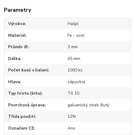
Parametry
Výrobce
Hašpl
Materiál
Fe - ocel
Průměr Ø
3 mm
Délka
45 mm
Počet kusů v balení
1000 ks
Hlava
zápustná
Typ hrotu (bitu)
TX 10
Povrchová úprava
galvanický zinek žlutý
Třída použití
1ZN
Označení CE
Ano