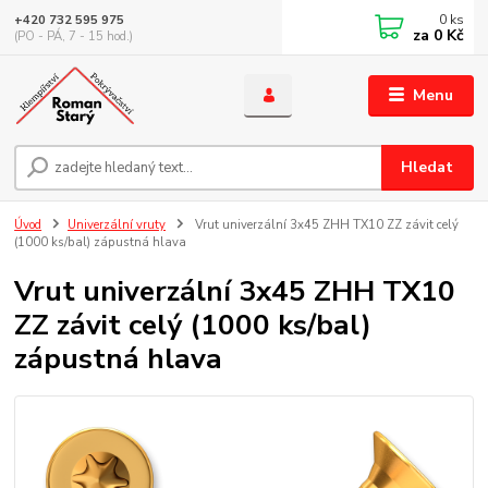
0
ks
+420 732 595 975
za
0 Kč
(PO - PÁ, 7 - 15 hod.)
Menu
Hledat
Úvod
Univerzální vruty
Vrut univerzální 3x45 ZHH TX10 ZZ závit celý
(1000 ks/bal) zápustná hlava
Vrut univerzální 3x45 ZHH TX10
ZZ závit celý (1000 ks/bal)
zápustná hlava