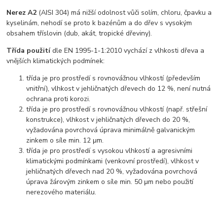
Nerez A2
(AISI 304) má nižší odolnost vůči solím, chloru, čpavku a
kyselinám, nehodí se proto k bazénům a do dřev s vysokým
obsahem tříslovin (dub, akát, tropické dřeviny).
Třída použití
dle EN 1995-1-1:2010 vychází z vlhkosti dřeva a
vnějších klimatických podmínek:
třída je pro prostředí s rovnovážnou vlhkostí (především
vnitřní), vlhkost v jehličnatých dřevech do 12 %, není nutná
ochrana proti korozi.
třída je pro prostředí s rovnovážnou vlhkostí (např. střešní
konstrukce), vlhkost v jehličnatých dřevech do 20 %,
vyžadována povrchová úprava minimálně galvanickým
zinkem o síle min. 12 μm.
třída je pro prostředí s vysokou vlhkostí a agresivními
klimatickými podmínkami (venkovní prostředí), vlhkost v
jehličnatých dřevech nad 20 %, vyžadována povrchová
úprava žárovým zinkem o síle min. 50 μm nebo použití
nerezového materiálu.