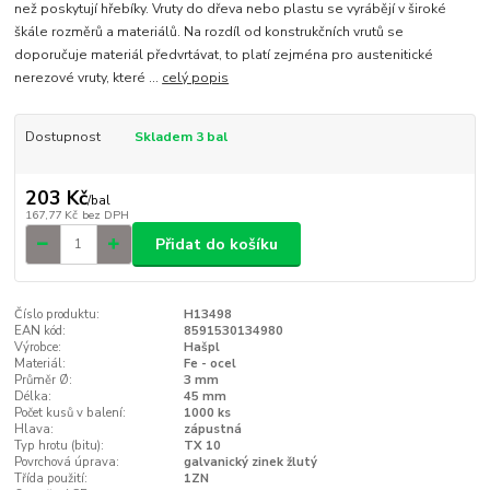
než poskytují hřebíky. Vruty do dřeva nebo plastu se vyrábějí v široké
škále rozměrů a materiálů. Na rozdíl od konstrukčních vrutů se
doporučuje materiál předvrtávat, to platí zejména pro austenitické
nerezové vruty, které ...
celý popis
Dostupnost
Skladem 3 bal
203 Kč
/
bal
167,77 Kč
bez DPH
Přidat do košíku
Číslo produktu:
H13498
EAN kód:
8591530134980
Výrobce:
Hašpl
Materiál:
Fe - ocel
Průměr Ø:
3 mm
Délka:
45 mm
Počet kusů v balení:
1000 ks
Hlava:
zápustná
Typ hrotu (bitu):
TX 10
Povrchová úprava:
galvanický zinek žlutý
Třída použití:
1ZN