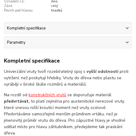
Označení CE:
Ano
Závit:
celý
Povrch pod hlavou:
hladký
Kompletní specifikace
Parametry
Kompletní specifikace
Univerzální vruty tvoří rozebíratelný spoj s
vyšší odolností
proti
vytržení, než poskytují hřebíky. Vruty do dřeva nebo plastu se
vyrábějí v široké škále rozměrů a materiálů.
Na rozdíl od
konstrukčních vrutů
se doporučuje materiál
předvrtávat,
to platí zejména pro austenitické nerezové vruty,
které snesou nižší kroutící moment než vruty ocelové.
Předvrtáváme samozřejmě menším průměrem vrtáku, než je
jmenovitý průměr vrutu do dřeva. Pro zápustné hlavy je vhodné
udělat místo pro hlavu záhlubníkem, předejdeme tak praskání
dřeva.