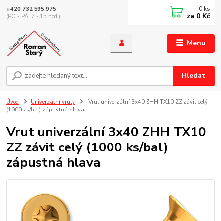
0
ks
+420 732 595 975
za
0 Kč
(PO - PÁ, 7 - 15 hod.)
Menu
Hledat
Úvod
Univerzální vruty
Vrut univerzální 3x40 ZHH TX10 ZZ závit celý
(1000 ks/bal) zápustná hlava
Vrut univerzální 3x40 ZHH TX10
ZZ závit celý (1000 ks/bal)
zápustná hlava