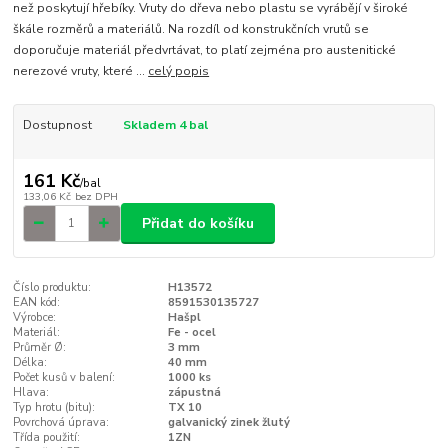
než poskytují hřebíky. Vruty do dřeva nebo plastu se vyrábějí v široké
škále rozměrů a materiálů. Na rozdíl od konstrukčních vrutů se
doporučuje materiál předvrtávat, to platí zejména pro austenitické
nerezové vruty, které ...
celý popis
Dostupnost
Skladem 4 bal
161 Kč
/
bal
133,06 Kč
bez DPH
Přidat do košíku
Číslo produktu:
H13572
EAN kód:
8591530135727
Výrobce:
Hašpl
Materiál:
Fe - ocel
Průměr Ø:
3 mm
Délka:
40 mm
Počet kusů v balení:
1000 ks
Hlava:
zápustná
Typ hrotu (bitu):
TX 10
Povrchová úprava:
galvanický zinek žlutý
Třída použití:
1ZN