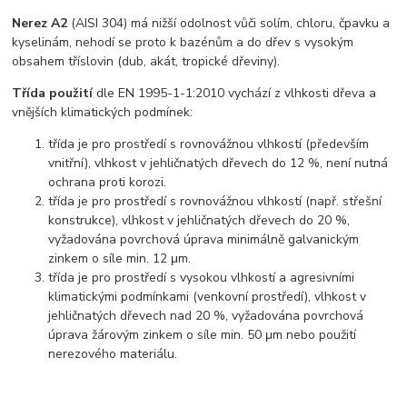
Nerez A2
(AISI 304) má nižší odolnost vůči solím, chloru, čpavku a
kyselinám, nehodí se proto k bazénům a do dřev s vysokým
obsahem tříslovin (dub, akát, tropické dřeviny).
Třída použití
dle EN 1995-1-1:2010 vychází z vlhkosti dřeva a
vnějších klimatických podmínek:
třída je pro prostředí s rovnovážnou vlhkostí (především
vnitřní), vlhkost v jehličnatých dřevech do 12 %, není nutná
ochrana proti korozi.
třída je pro prostředí s rovnovážnou vlhkostí (např. střešní
konstrukce), vlhkost v jehličnatých dřevech do 20 %,
vyžadována povrchová úprava minimálně galvanickým
zinkem o síle min. 12 μm.
třída je pro prostředí s vysokou vlhkostí a agresivními
klimatickými podmínkami (venkovní prostředí), vlhkost v
jehličnatých dřevech nad 20 %, vyžadována povrchová
úprava žárovým zinkem o síle min. 50 μm nebo použití
nerezového materiálu.