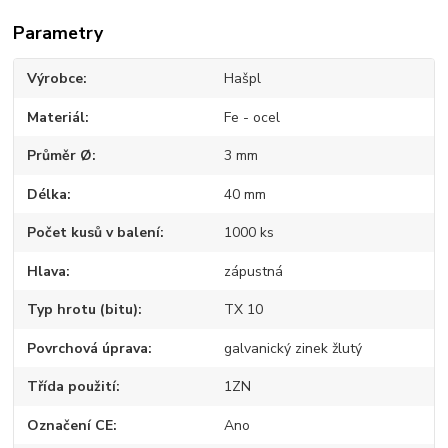
Parametry
Výrobce
Hašpl
Materiál
Fe - ocel
Průměr Ø
3 mm
Délka
40 mm
Počet kusů v balení
1000 ks
Hlava
zápustná
Typ hrotu (bitu)
TX 10
Povrchová úprava
galvanický zinek žlutý
Třída použití
1ZN
Označení CE
Ano