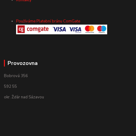
Kontakty
Používáme Platební bránu ComGate
Provozovna
Bobrová 356
592 55
okr. Žďár nad Sázavou