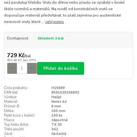
než poskytují hřebíky. Vruty do dřeva nebo plastu se vyrábějí v široké
škále rozměrů a materiálů. Na rozdíl od konstrukčních vrutů se
doporučuje materiál předvrtávat, to platí zejména pro austenitické
nerezové vruty, které ...
celý popis
Dostupnost
Skladem 3 bal
729 Kč
/
bal
602,48 Kč
bez DPH
Přidat do košíku
Číslo produktu:
H15669
EAN kód:
8591530156692
Výrobce:
Hašpl
Materiál:
Nerez A2
Průměr Ø:
6 mm
Délka:
100 mm
Počet kusů v balení:
100 ks
Hlava:
zápustná
Typ hrotu (bitu):
TX 30
Třída použití:
3A2
Závit:
částečný