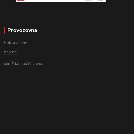
Provozovna
Bobrová 356
592 55
okr. Žďár nad Sázavou