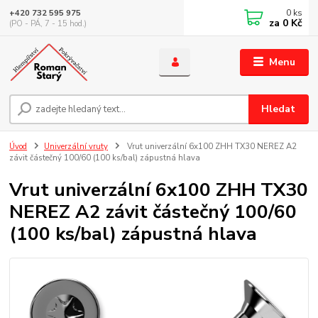
0
ks
+420 732 595 975
za
0 Kč
(PO - PÁ, 7 - 15 hod.)
Menu
Hledat
Úvod
Univerzální vruty
Vrut univerzální 6x100 ZHH TX30 NEREZ A2
závit částečný 100/60 (100 ks/bal) zápustná hlava
Vrut univerzální 6x100 ZHH TX30
NEREZ A2 závit částečný 100/60
(100 ks/bal) zápustná hlava