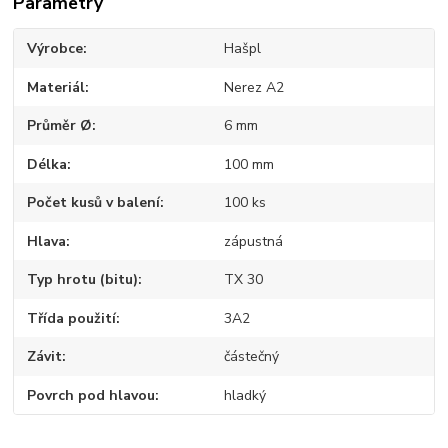
Parametry
Výrobce
Hašpl
Materiál
Nerez A2
Průměr Ø
6 mm
Délka
100 mm
Počet kusů v balení
100 ks
Hlava
zápustná
Typ hrotu (bitu)
TX 30
Třída použití
3A2
Závit
částečný
Povrch pod hlavou
hladký