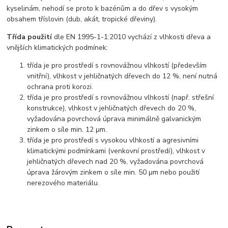
kyselinám, nehodí se proto k bazénům a do dřev s vysokým
obsahem tříslovin (dub, akát, tropické dřeviny).
Třída použití
dle EN 1995-1-1:2010 vychází z vlhkosti dřeva a
vnějších klimatických podmínek:
třída je pro prostředí s rovnovážnou vlhkostí (především
vnitřní), vlhkost v jehličnatých dřevech do 12 %, není nutná
ochrana proti korozi.
třída je pro prostředí s rovnovážnou vlhkostí (např. střešní
konstrukce), vlhkost v jehličnatých dřevech do 20 %,
vyžadována povrchová úprava minimálně galvanickým
zinkem o síle min. 12 μm.
třída je pro prostředí s vysokou vlhkostí a agresivními
klimatickými podmínkami (venkovní prostředí), vlhkost v
jehličnatých dřevech nad 20 %, vyžadována povrchová
úprava žárovým zinkem o síle min. 50 μm nebo použití
nerezového materiálu.