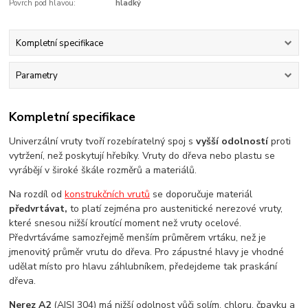
Povrch pod hlavou:
hladký
Kompletní specifikace
Parametry
Kompletní specifikace
Univerzální vruty tvoří rozebíratelný spoj s
vyšší odolností
proti
vytržení, než poskytují hřebíky. Vruty do dřeva nebo plastu se
vyrábějí v široké škále rozměrů a materiálů.
Na rozdíl od
konstrukčních vrutů
se doporučuje materiál
předvrtávat,
to platí zejména pro austenitické nerezové vruty,
které snesou nižší kroutící moment než vruty ocelové.
Předvrtáváme samozřejmě menším průměrem vrtáku, než je
jmenovitý průměr vrutu do dřeva. Pro zápustné hlavy je vhodné
udělat místo pro hlavu záhlubníkem, předejdeme tak praskání
dřeva.
Nerez A2
(AISI 304) má nižší odolnost vůči solím, chloru, čpavku a