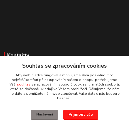
Kontakty
Souhlas se zpracováním cookies
Irena Dvořáková
+420 732 595 975
Aby web hladce fungoval a mohli jsme Vám poskytnout co
(PO - PÁ, 7 - 15 hod.)
největší komfort při nakupování v našem e-shopu, potřebujeme
Váš
souhlas
se zpracováním souborů cookies, tj. malých souborů,
které se dočasně ukládají ve Vašem prohlížeči. Děkujeme, že nám
obchod@vruty-roman-stary.cz
ho dáte a pomůžete nám web zlepšovat. Vaše data u nás budou v
bezpečí.
Přijmout vše
Nastavení