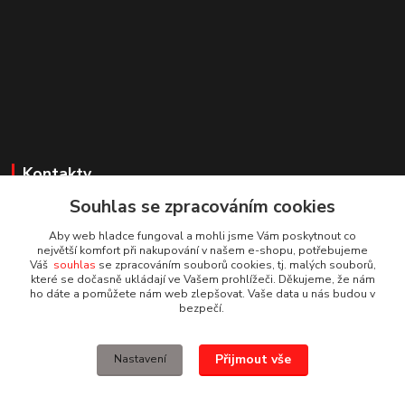
Kontakty
Souhlas se zpracováním cookies
Irena Dvořáková
+420 732 595 975
Aby web hladce fungoval a mohli jsme Vám poskytnout co
(PO - PÁ, 7 - 15 hod.)
největší komfort při nakupování v našem e-shopu, potřebujeme
Váš
souhlas
se zpracováním souborů cookies, tj. malých souborů,
které se dočasně ukládají ve Vašem prohlížeči. Děkujeme, že nám
obchod@vruty-roman-stary.cz
ho dáte a pomůžete nám web zlepšovat. Vaše data u nás budou v
bezpečí.
Přijmout vše
Nastavení