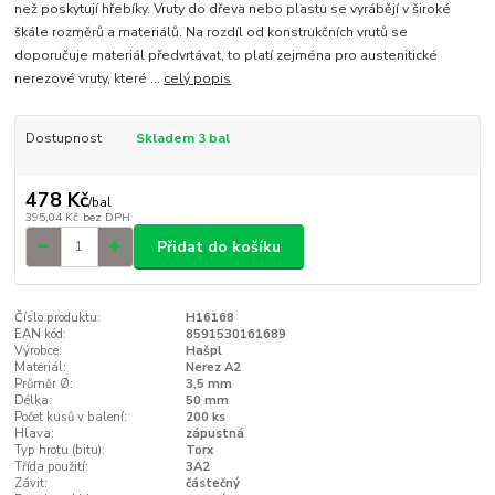
než poskytují hřebíky. Vruty do dřeva nebo plastu se vyrábějí v široké
škále rozměrů a materiálů. Na rozdíl od konstrukčních vrutů se
doporučuje materiál předvrtávat, to platí zejména pro austenitické
nerezové vruty, které ...
celý popis
Dostupnost
Skladem 3 bal
478 Kč
/
bal
395,04 Kč
bez DPH
Přidat do košíku
Číslo produktu:
H16168
EAN kód:
8591530161689
Výrobce:
Hašpl
Materiál:
Nerez A2
Průměr Ø:
3,5 mm
Délka:
50 mm
Počet kusů v balení:
200 ks
Hlava:
zápustná
Typ hrotu (bitu):
Torx
Třída použití:
3A2
Závit:
částečný