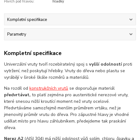
Povrch pod hlavou:
hladký
Kompletní specifikace
Parametry
Kompletní specifikace
Univerzální vruty tvoří rozebíratelný spoj s
vyšší odolností
proti
vytržení, než poskytují hřebíky. Vruty do dřeva nebo plastu se
vyrábějí v široké škále rozměrů a materiálů.
Na rozdíl od
konstrukčních vrutů
se doporučuje materiál
předvrtávat,
to platí zejména pro austenitické nerezové vruty,
které snesou nižší kroutící moment než vruty ocelové.
Předvrtáváme samozřejmě menším průměrem vrtáku, než je
jmenovitý průměr vrutu do dřeva. Pro zápustné hlavy je vhodné
udělat místo pro hlavu záhlubníkem, předejdeme tak praskání
dřeva.
Nerez A2
(AISI 304) má nižší odolnost vůči solím, chloru, čpavku a