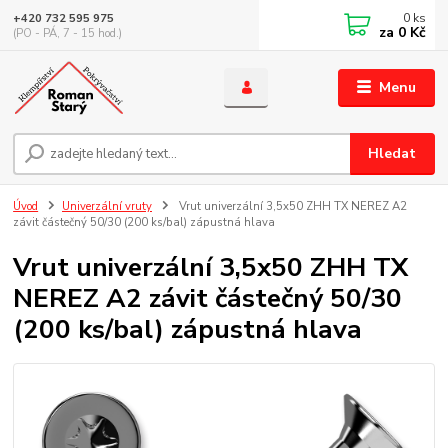
0
ks
+420 732 595 975
za
0 Kč
(PO - PÁ, 7 - 15 hod.)
Menu
Hledat
Úvod
Univerzální vruty
Vrut univerzální 3,5x50 ZHH TX NEREZ A2
závit částečný 50/30 (200 ks/bal) zápustná hlava
Vrut univerzální 3,5x50 ZHH TX
NEREZ A2 závit částečný 50/30
(200 ks/bal) zápustná hlava