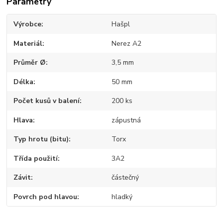
Parametry
Výrobce
Hašpl
Materiál
Nerez A2
Průměr Ø
3,5 mm
Délka
50 mm
Počet kusů v balení
200 ks
Hlava
zápustná
Typ hrotu (bitu)
Torx
Třída použití
3A2
Závit
částečný
Povrch pod hlavou
hladký