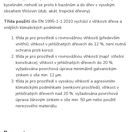
kyselinám, nehodí se proto k bazénům a do dřev s vysokým
obsahem tříslovin (dub, akát, tropické dřeviny).
Třída použití
dle EN 1995-1-1:2010 vychází z vlhkosti dřeva a
vnějších klimatických podmínek:
třída je pro prostředí s rovnovážnou vlhkostí (především
vnitřní), vlhkost v jehličnatých dřevech do 12 %, není nutná
ochrana proti korozi.
třída je pro prostředí s rovnovážnou vlhkostí (např. střešní
konstrukce), vlhkost v jehličnatých dřevech do 20 %,
vyžadována povrchová úprava minimálně galvanickým
zinkem o síle min. 12 μm.
třída je pro prostředí s vysokou vlhkostí a agresivními
klimatickými podmínkami (venkovní prostředí), vlhkost v
jehličnatých dřevech nad 20 %, vyžadována povrchová
úprava žárovým zinkem o síle min. 50 μm nebo použití
nerezového materiálu.