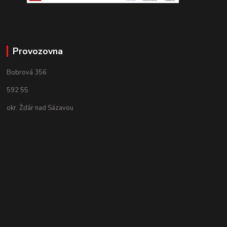
Provozovna
Bobrová 356
592 55
okr. Žďár nad Sázavou