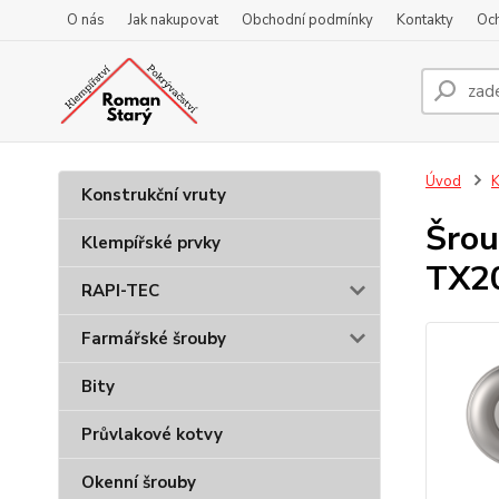
O nás
Jak nakupovat
Obchodní podmínky
Kontakty
Oc
Úvod
K
Konstrukční vruty
Šrou
Klempířské prvky
TX20
RAPI-TEC
Farmářské šrouby
Bity
Průvlakové kotvy
Okenní šrouby