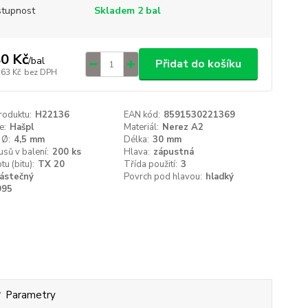
tupnost
Skladem 2 bal
0 Kč
/
bal
Přidat do košíku
,63 Kč
bez DPH
roduktu:
H22136
EAN kód:
8591530221369
e:
Hašpl
Materiál:
Nerez A2
 Ø:
4,5 mm
Délka:
30 mm
usů v balení:
200 ks
Hlava:
zápustná
tu (bitu):
TX 20
Třída použití:
3
ástečný
Povrch pod hlavou:
hladký
995
Parametry