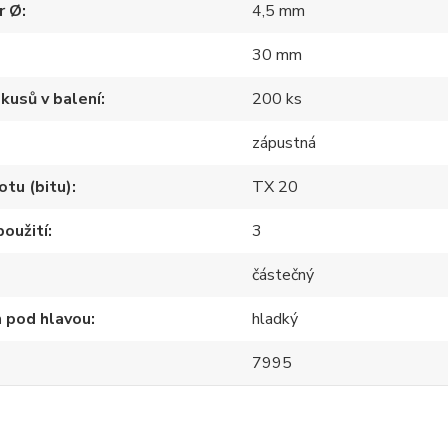
r Ø
4,5 mm
30 mm
kusů v balení
200 ks
zápustná
otu (bitu)
TX 20
použití
3
částečný
 pod hlavou
hladký
7995