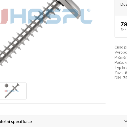
Dos
78
644
Číslo p
Výrobc
Průměr
Počet k
Typ hro
Závit:
č
DIN:
7
etní specifikace