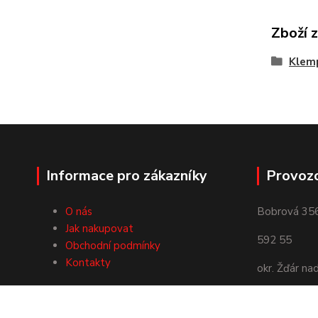
Zboží 
Klemp
Informace pro zákazníky
Provoz
O nás
Bobrová 35
Jak nakupovat
592 55
Obchodní podmínky
Kontakty
okr. Žďár na