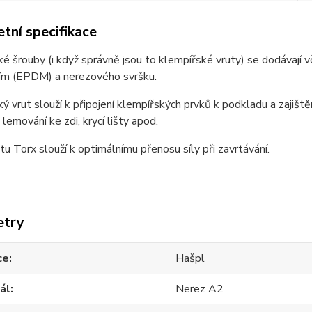
tní specifikace
é šrouby (i když správně jsou to klempířské vruty) se dodávají 
iím (EPDM) a nerezového svršku.
ý vrut slouží k připojení klempířských prvků k podkladu a zajišt
 lemování ke zdi, krycí lišty apod.
tu Torx slouží k optimálnímu přenosu síly při zavrtávání.
etry
ce
Hašpl
ál
Nerez A2