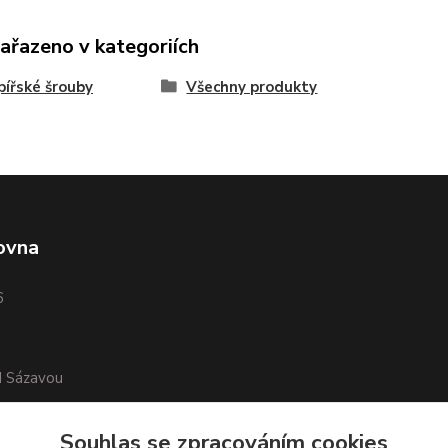
zařazeno v kategoriích
ířské šrouby
Všechny produkty
ovna
6
d Sázavou
Souhlas se zpracováním cookies