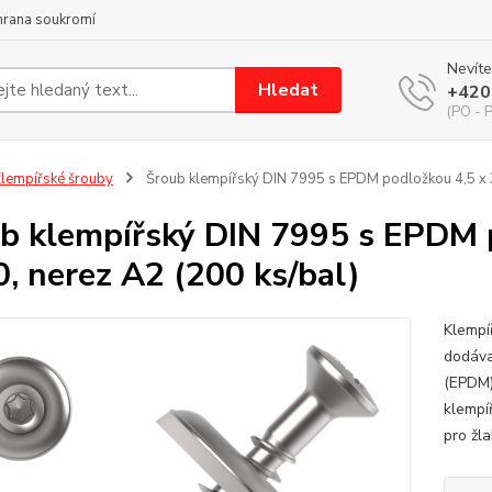
hrana soukromí
Nevíte
Hledat
+420
(PO - P
lempířské šrouby
Šroub klempířský DIN 7995 s EPDM podložkou 4,5 x 
b klempířský DIN 7995 s EPDM 
, nerez A2 (200 ks/bal)
Klempí
dodáva
(EPDM)
klempí
pro žla