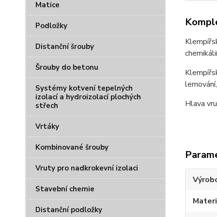
Matice
Komple
Podložky
Klempířsk
Distanční šrouby
chemikál
Šrouby do betonu
Klempířsk
lemování,
Systémy kotvení tepelných
izolací a hydroizolací plochých
Hlava vru
střech
Vrtáky
Kombinované šrouby
Param
Vruty pro nadkrokevní izolaci
Výrob
Stavební chemie
Materi
Distanční podložky