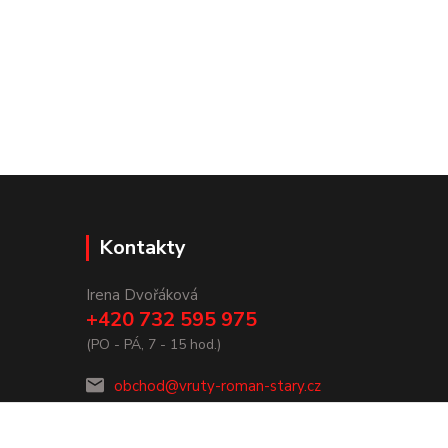
Kontakty
Irena Dvořáková
+420 732 595 975
(PO - PÁ, 7 - 15 hod.)
obchod@vruty-roman-stary.cz