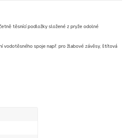
včetně těsnící podložky složené z pryže odolné
ění vodotěsného spoje např. pro žlabové závěsy, štítová