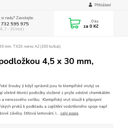
Přihlášení
 si rady? Zavolejte.
0
ks
 732 595 975
za
0 Kč
Á, 7 - 15 hod.)
30 mm, TX20, nerez A2 (200 ks/bal)
podložkou 4,5 x 30 mm,
řské šrouby (i když správně jsou to klempířské vruty) se
jí včetně těsnící podložky složené z pryže odolné chemikáliím
 a nerezového svršku. Klempířský vrut slouží k připojení
řských prvků k podkladu a zajištění vodotěsného spoje např.
bové závěsy, štítová lemování, l...
celý popis