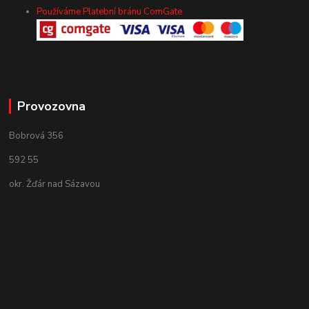
Používáme Platební bránu ComGate
Provozovna
Bobrová 356
592 55
okr. Žďár nad Sázavou