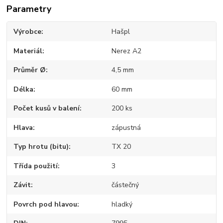
Parametry
Výrobce
Hašpl
Materiál
Nerez A2
Průměr Ø
4,5 mm
Délka
60 mm
Počet kusů v balení
200 ks
Hlava
zápustná
Typ hrotu (bitu)
TX 20
Třída použití
3
Závit
částečný
Povrch pod hlavou
hladký