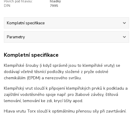
Povrch pod hlavou:
hladký
DIN:
7995
Kompletní specifikace
Parametry
Kompletní specifikace
Klempířské šrouby (i když správně jsou to klempířské vruty) se
dodávají včetně těsnící podložky složené z pryže odolné
chemikáliím (EPDM) a nerezového svršku.
Klempířský vrut slouží k připojení klempířských prvků k podkladu a
zajištění vodotěsného spoje např. pro žlabové závěsy, štítová
lemování, lemování ke zdi, krycí lišty apod.
Hlava vrutu Torx slouží k optimálnímu přenosu síly při zavrtávání.