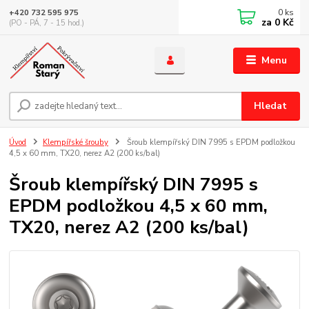
0
ks
+420 732 595 975
za
0 Kč
(PO - PÁ, 7 - 15 hod.)
Menu
Hledat
Úvod
Klempířské šrouby
Šroub klempířský DIN 7995 s EPDM podložkou
4,5 x 60 mm, TX20, nerez A2 (200 ks/bal)
Šroub klempířský DIN 7995 s
EPDM podložkou 4,5 x 60 mm,
TX20, nerez A2 (200 ks/bal)