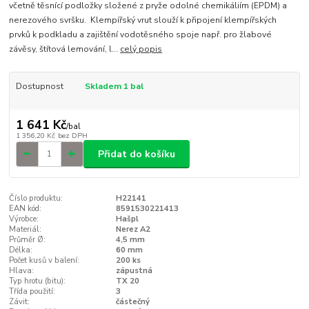
včetně těsnící podložky složené z pryže odolné chemikáliím (EPDM) a
nerezového svršku. Klempířský vrut slouží k připojení klempířských
prvků k podkladu a zajištění vodotěsného spoje např. pro žlabové
závěsy, štítová lemování, l...
celý popis
Dostupnost
Skladem 1 bal
1 641 Kč
/
bal
1 356,20 Kč
bez DPH
Přidat do košíku
Číslo produktu:
H22141
EAN kód:
8591530221413
Výrobce:
Hašpl
Materiál:
Nerez A2
Průměr Ø:
4,5 mm
Délka:
60 mm
Počet kusů v balení:
200 ks
Hlava:
zápustná
Typ hrotu (bitu):
TX 20
Třída použití:
3
Závit:
částečný