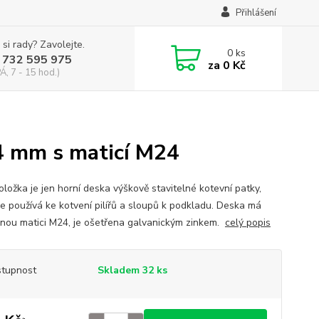
Přihlášení
 si rady? Zavolejte.
0
ks
 732 595 975
za
0 Kč
Á, 7 - 15 hod.)
x4 mm s maticí M24
oložka je jen horní deska výškově stavitelné kotevní patky,
se používá ke kotvení pilířů a sloupů k podkladu. Deska má
enou matici M24, je ošetřena galvanickým zinkem.
celý popis
tupnost
Skladem 32 ks