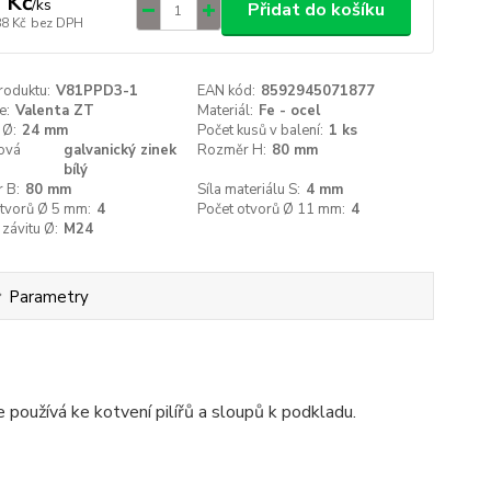
 Kč
/
ks
Přidat do košíku
88 Kč
bez DPH
roduktu:
V81PPD3-1
EAN kód:
8592945071877
e:
Valenta ZT
Materiál:
Fe - ocel
 Ø:
24 mm
Počet kusů v balení:
1 ks
ová
galvanický zinek
Rozměr H:
80 mm
bílý
 B:
80 mm
Síla materiálu S:
4 mm
otvorů Ø 5 mm:
4
Počet otvorů Ø 11 mm:
4
závitu Ø:
M24
Parametry
 používá ke kotvení pilířů a sloupů k podkladu.