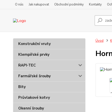
O nás
Jak nakupovat
Obchodní podmínky
Kontakty
Oc
Úvod
K
Konstrukční vruty
Horn
Klempířské prvky
RAPI-TEC
Farmářské šrouby
Bity
Průvlakové kotvy
Okenní šrouby