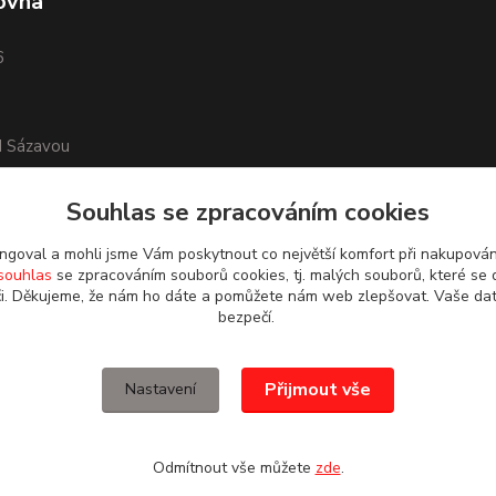
ovna
6
d Sázavou
Souhlas se zpracováním cookies
goval a mohli jsme Vám poskytnout co největší komfort při nakupová
souhlas
se zpracováním souborů cookies, tj. malých souborů, které se 
i. Děkujeme, že nám ho dáte a pomůžete nám web zlepšovat. Vaše da
bezpečí.
Přijmout vše
Nastavení
Odmítnout vše můžete
zde
.