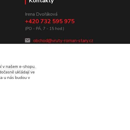
Kontakty
Irena Dvořáková
+420 732 595 975
(PO - PÁ, 7 - 15 hod.)
obchod@vruty-roman-stary.cz
ní v našem e-shopu,
dočasně ukládají ve
ta u nás budou v
Vytvořeno na
Eshop-rychle.cz