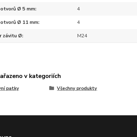
 otvorů Ø 5 mm
4
 otvorů Ø 11 mm
4
 závitu Ø
M24
zařazeno v kategoriích
ní patky
Všechny produkty