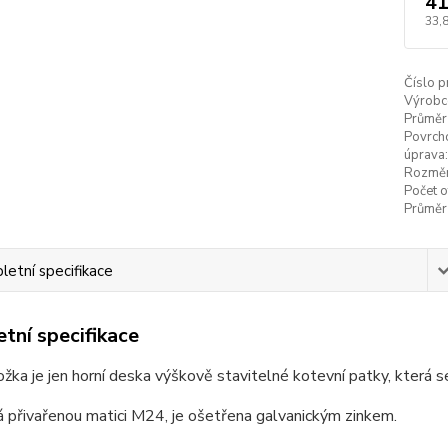
41
33,
Číslo p
Výrobc
Průměr
Povrch
úprava:
Rozměr
Počet 
Průměr 
etní specifikace
tní specifikace
žka je jen horní deska výškově stavitelné kotevní patky, která se
 přivařenou matici M24, je ošetřena galvanickým zinkem.