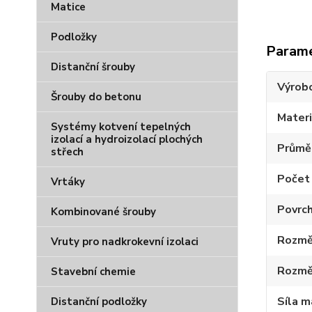
Matice
Podložky
Param
Distanční šrouby
Výrob
Šrouby do betonu
Materi
Systémy kotvení tepelných
izolací a hydroizolací plochých
Průmě
střech
Počet 
Vrtáky
Povrc
Kombinované šrouby
Rozmě
Vruty pro nadkrokevní izolaci
Rozmě
Stavební chemie
Síla m
Distanční podložky