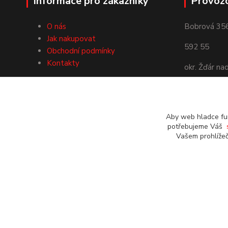
Informace pro zákazníky
Provoz
O nás
Bobrová 35
Jak nakupovat
592 55
Obchodní podmínky
Kontakty
okr. Žďár na
Používáme Platební bránu
ComGate
Aby web hladce fun
potřebujeme Váš
Vašem prohlížeč
© Roman Starý