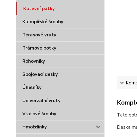
Kotevní patky
Klempířské šrouby
Terasové vruty
Trámové botky
Rohovníky
Spojovací desky
Kompl
Úhelníky
Univerzální vruty
Komple
Vratové šrouby
Tato polo
Hmoždinky
Deska má