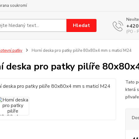
hrana soukromí
Nevíte
Hledat
+420
(PO - P
otevní patky
Horní deska pro patky pilíře 80x80x4 mm s maticí M24
í deska pro patky pilíře 80x80
Tato p
která 
přivař
Dos