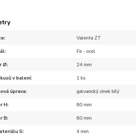
etry
ce
Valenta ZT
ál
Fe - ocel
r Ø
24 mm
kusů v balení
1 ks
hová úprava
galvanický zinek bílý
r H
80 mm
r B
80 mm
ateriálu S
4 mm