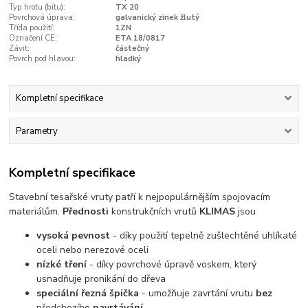
Typ hrotu (bitu):
TX 20
Povrchová úprava:
galvanický zinek žlutý
Třída použití:
1ZN
Označení CE:
ETA 18/0817
Závit:
částečný
Povrch pod hlavou:
hladký
Kompletní specifikace
Parametry
Kompletní specifikace
Stavební tesařské vruty patří k nejpopulárnějším spojovacím
materiálům.
Přednosti
konstrukčních vrutů
KLIMAS
jsou
vysoká pevnost
- díky použití tepelně zušlechtěné uhlíkaté
oceli nebo nerezové oceli
nízké tření
- díky povrchové úpravě voskem, který
usnadňuje pronikání do dřeva
speciální řezná špička
- umožňuje zavrtání vrutu
bez
předchozího
navrtávání