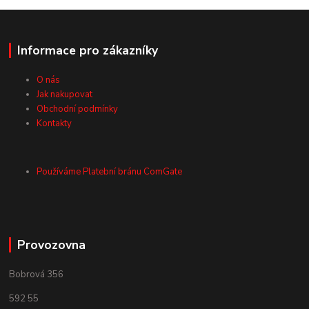
Informace pro zákazníky
O nás
Jak nakupovat
Obchodní podmínky
Kontakty
Používáme Platební bránu ComGate
Provozovna
Bobrová 356
592 55