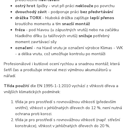
ostrý hrot
špičky - vrut při práci
neklouže
po povrchu
dvouchodý závit
- podporuje práci
bez předvrtávání
drážka TORX
- hluboká drážka zajišťuje
lepší přenos
kroutícího momentu a tím
snazší montáž
fréza
- pod hlavou (u zápustných vrutů) nebo na začátku
hladkého dříku (u talířových vrutů)
snižuje
potřebný
moment zavrtávací síly
označení
- na hlavě vrutu je označení výrobce Klimas - WK
- a délka vrutu, což umožňuje kontrolu po montáži
Profesionálové i kutilové ocení rychlou a snadnou montáž, která
šetří čas a prodlužuje interval mezi výměnou akumulátorů u
nářadí.
Třída použití
dle EN 1995-1-1:2010 vychází z vlhkosti dřeva a
vnějších klimatických podmínek:
třída je pro prostředí s rovnovážnou vlhkostí (především
vnitřní), vlhkost v jehličnatých dřevech do 12 %, není nutná
ochrana proti korozi.
třída je pro prostředí s rovnovážnou vlhkostí (např. střešní
konstrukce), vlhkost v jehličnatých dřevech do 20 %,