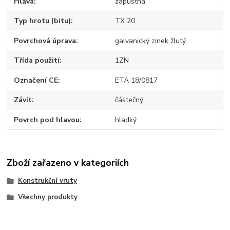
Hlava
zápustná
Typ hrotu (bitu)
TX 20
Povrchová úprava
galvanický zinek žlutý
Třída použití
1ZN
Označení CE
ETA 18/0817
Závit
částečný
Povrch pod hlavou
hladký
Zboží zařazeno v kategoriích
Konstrukční vruty
Všechny produkty