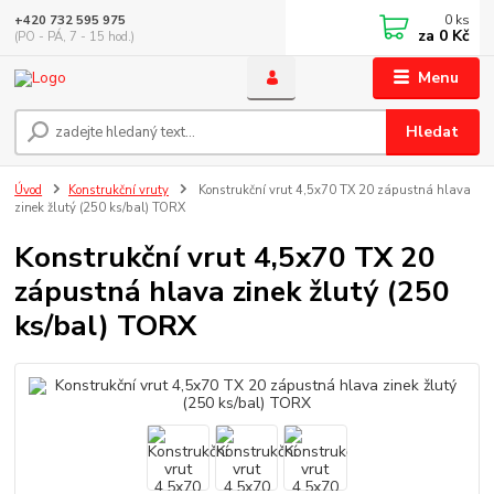
0
ks
+420 732 595 975
za
0 Kč
(PO - PÁ, 7 - 15 hod.)
Menu
Hledat
Úvod
Konstrukční vruty
Konstrukční vrut 4,5x70 TX 20 zápustná hlava
zinek žlutý (250 ks/bal) TORX
Konstrukční vrut 4,5x70 TX 20
zápustná hlava zinek žlutý (250
ks/bal) TORX