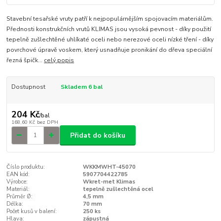
Stavební tesařské vruty patří k nejpopulárnějším spojovacím materiálům.
Přednosti konstrukčních vrutů KLIMAS jsou vysoká pevnost - díky použití
tepelně zušlechtěné uhlíkaté oceli nebo nerezové oceli nízké tření - díky
povrchové úpravě voskem, který usnadňuje pronikání do dřeva speciální
řezná špičk...
celý popis
Dostupnost
Skladem 6 bal
204 Kč
/
bal
168,60 Kč
bez DPH
Přidat do košíku
Číslo produktu:
WKKMWHT-45070
EAN kód:
5907704422785
Výrobce:
Wkret-met Klimas
Materiál:
tepelně zušlechtěná ocel
Průměr Ø:
4,5 mm
Délka:
70 mm
Počet kusů v balení:
250 ks
Hlava:
zápustná