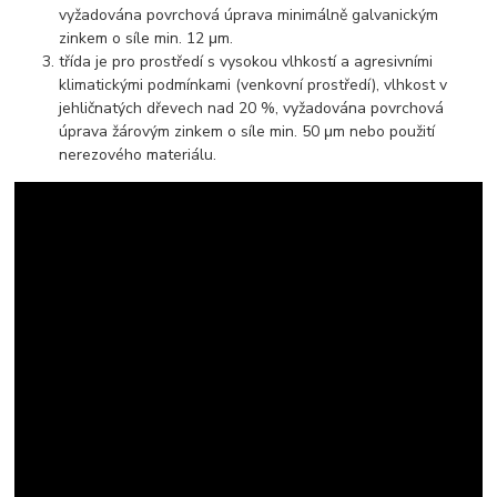
vyžadována povrchová úprava minimálně galvanickým
zinkem o síle min. 12 μm.
třída je pro prostředí s vysokou vlhkostí a agresivními
klimatickými podmínkami (venkovní prostředí), vlhkost v
jehličnatých dřevech nad 20 %, vyžadována povrchová
úprava žárovým zinkem o síle min. 50 μm nebo použití
nerezového materiálu.