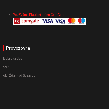
Používáme Platební bránu ComGate
Provozovna
Bobrová 356
592 55
okr. Žďár nad Sázavou