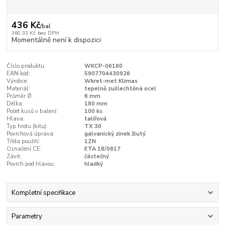
436 Kč
/
bal
360,33 Kč
bez DPH
Momentálně není k dispozici
Číslo produktu:
WKCP-06180
EAN kód:
5907704430926
Výrobce:
Wkret-met Klimas
Materiál:
tepelně zušlechtěná ocel
Průměr Ø:
6 mm
Délka:
180 mm
Počet kusů v balení:
100 ks
Hlava:
talířová
Typ hrotu (bitu):
TX 30
Povrchová úprava:
galvanický zinek žlutý
Třída použití:
1ZN
Označení CE:
ETA 18/0817
Závit:
částečný
Povrch pod hlavou:
hladký
Kompletní specifikace
Parametry