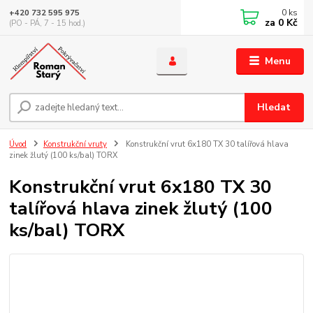
0
ks
+420 732 595 975
za
0 Kč
(PO - PÁ, 7 - 15 hod.)
Menu
Hledat
Úvod
Konstrukční vruty
Konstrukční vrut 6x180 TX 30 talířová hlava
zinek žlutý (100 ks/bal) TORX
Konstrukční vrut 6x180 TX 30
talířová hlava zinek žlutý (100
ks/bal) TORX