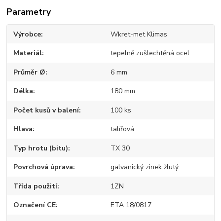
Parametry
Výrobce
Wkret-met Klimas
Materiál
tepelně zušlechtěná ocel
Průměr Ø
6 mm
Délka
180 mm
Počet kusů v balení
100 ks
Hlava
talířová
Typ hrotu (bitu)
TX 30
Povrchová úprava
galvanický zinek žlutý
Třída použití
1ZN
Označení CE
ETA 18/0817