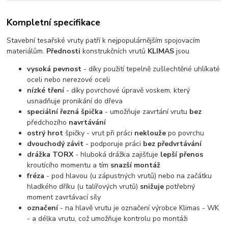
Kompletní specifikace
Stavební tesařské vruty patří k nejpopulárnějším spojovacím
materiálům.
Přednosti
konstrukčních vrutů
KLIMAS
jsou
vysoká pevnost
- díky použití tepelně zušlechtěné uhlíkaté
oceli nebo nerezové oceli
nízké tření
- díky povrchové úpravě voskem, který
usnadňuje pronikání do dřeva
speciální řezná špička
- umožňuje zavrtání vrutu
bez
předchozího
navrtávání
ostrý hrot
špičky - vrut při práci
neklouže
po povrchu
dvouchodý závit
- podporuje práci
bez předvrtávání
drážka TORX
- hluboká drážka zajišťuje
lepší přenos
kroutícího momentu a tím
snazší montáž
fréza
- pod hlavou (u zápustných vrutů) nebo na začátku
hladkého dříku (u talířových vrutů)
snižuje
potřebný
moment zavrtávací síly
označení
- na hlavě vrutu je označení výrobce Klimas - WK
- a délka vrutu, což umožňuje kontrolu po montáži