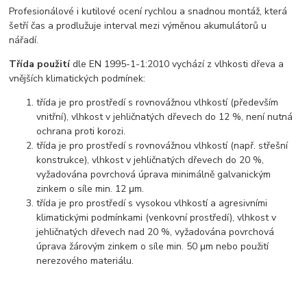
Profesionálové i kutilové ocení rychlou a snadnou montáž, která
šetří čas a prodlužuje interval mezi výměnou akumulátorů u
nářadí.
Třída použití
dle EN 1995-1-1:2010 vychází z vlhkosti dřeva a
vnějších klimatických podmínek:
třída je pro prostředí s rovnovážnou vlhkostí (především
vnitřní), vlhkost v jehličnatých dřevech do 12 %, není nutná
ochrana proti korozi.
třída je pro prostředí s rovnovážnou vlhkostí (např. střešní
konstrukce), vlhkost v jehličnatých dřevech do 20 %,
vyžadována povrchová úprava minimálně galvanickým
zinkem o síle min. 12 μm.
třída je pro prostředí s vysokou vlhkostí a agresivními
klimatickými podmínkami (venkovní prostředí), vlhkost v
jehličnatých dřevech nad 20 %, vyžadována povrchová
úprava žárovým zinkem o síle min. 50 μm nebo použití
nerezového materiálu.