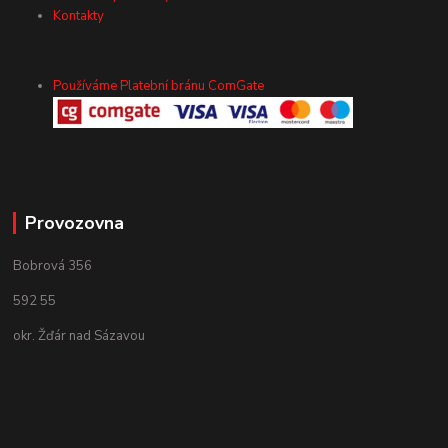
Kontakty
Používáme Platební bránu ComGate
Provozovna
Bobrová 356
592 55
okr. Žďár nad Sázavou