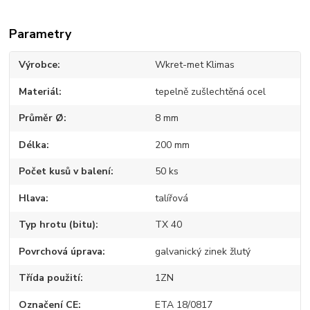
Parametry
Výrobce
Wkret-met Klimas
Materiál
tepelně zušlechtěná ocel
Průměr Ø
8 mm
Délka
200 mm
Počet kusů v balení
50 ks
Hlava
talířová
Typ hrotu (bitu)
TX 40
Povrchová úprava
galvanický zinek žlutý
Třída použití
1ZN
Označení CE
ETA 18/0817