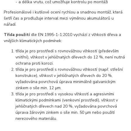
- a délka vrutu, což umožňuje kontrolu po montáži
Profesionálové i kutilové ocení rychlou a snadnou montáž, která
šetří čas a prodlužuje interval mezi výměnou akumulátorů u
nářadí.
Třída použití
dle EN 1995-1-1:2010 vychází z vlhkosti dřeva a
vnějších klimatických podmínek:
třída je pro prostředí s rovnovážnou vlhkostí (především
vnitřní), vlhkost v jehličnatých dřevech do 12 %, není nutná
ochrana proti korozi.
třída je pro prostředí s rovnovážnou vlhkostí (např. střešní
konstrukce), vlhkost v jehličnatých dřevech do 20 %,
vyžadována povrchová úprava minimálně galvanickým
zinkem o síle min. 12 μm.
třída je pro prostředí s vysokou vlhkostí a agresivními
klimatickými podmínkami (venkovní prostředí), vlhkost v
jehličnatých dřevech nad 20 %, vyžadována povrchová
úprava žárovým zinkem o síle min. 50 μm nebo použití
nerezového materiálu.