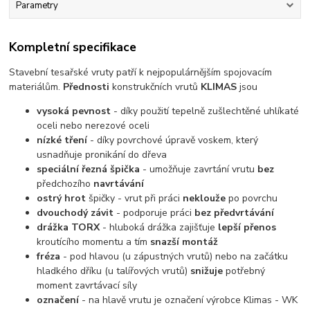
Parametry
Kompletní specifikace
Stavební tesařské vruty patří k nejpopulárnějším spojovacím
materiálům.
Přednosti
konstrukčních vrutů
KLIMAS
jsou
vysoká pevnost
- díky použití tepelně zušlechtěné uhlíkaté
oceli nebo nerezové oceli
nízké tření
- díky povrchové úpravě voskem, který
usnadňuje pronikání do dřeva
speciální řezná špička
- umožňuje zavrtání vrutu
bez
předchozího
navrtávání
ostrý hrot
špičky - vrut při práci
neklouže
po povrchu
dvouchodý závit
- podporuje práci
bez předvrtávání
drážka TORX
- hluboká drážka zajišťuje
lepší přenos
kroutícího momentu a tím
snazší montáž
fréza
- pod hlavou (u zápustných vrutů) nebo na začátku
hladkého dříku (u talířových vrutů)
snižuje
potřebný
moment zavrtávací síly
označení
- na hlavě vrutu je označení výrobce Klimas - WK