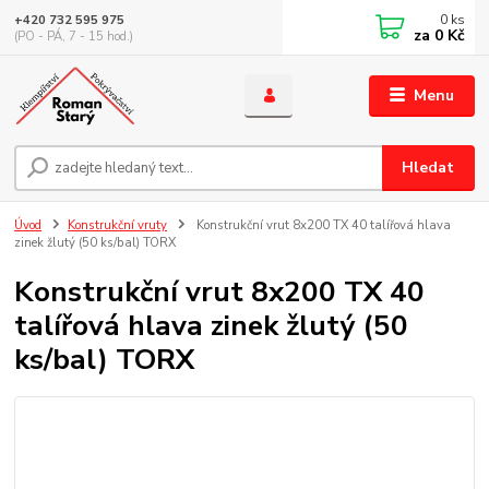
0
ks
+420 732 595 975
za
0 Kč
(PO - PÁ, 7 - 15 hod.)
Menu
Hledat
Úvod
Konstrukční vruty
Konstrukční vrut 8x200 TX 40 talířová hlava
zinek žlutý (50 ks/bal) TORX
Konstrukční vrut 8x200 TX 40
talířová hlava zinek žlutý (50
ks/bal) TORX