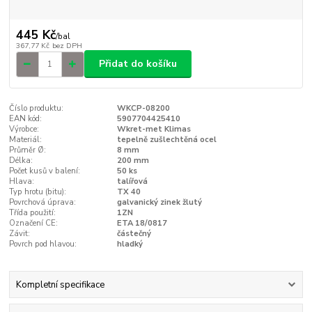
445 Kč
/
bal
367,77 Kč
bez DPH
Přidat do košíku
Číslo produktu:
WKCP-08200
EAN kód:
5907704425410
Výrobce:
Wkret-met Klimas
Materiál:
tepelně zušlechtěná ocel
Průměr Ø:
8 mm
Délka:
200 mm
Počet kusů v balení:
50 ks
Hlava:
talířová
Typ hrotu (bitu):
TX 40
Povrchová úprava:
galvanický zinek žlutý
Třída použití:
1ZN
Označení CE:
ETA 18/0817
Závit:
částečný
Povrch pod hlavou:
hladký
Kompletní specifikace