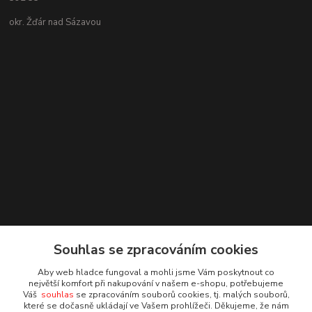
okr. Žďár nad Sázavou
Souhlas se zpracováním cookies
Aby web hladce fungoval a mohli jsme Vám poskytnout co
největší komfort při nakupování v našem e-shopu, potřebujeme
Váš
souhlas
se zpracováním souborů cookies, tj. malých souborů,
které se dočasně ukládají ve Vašem prohlížeči. Děkujeme, že nám