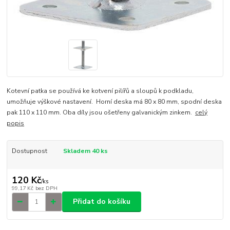
Kotevní patka se používá ke kotvení pilířů a sloupů k podkladu,
umožňuje výškové nastavení. Horní deska má 80 x 80 mm, spodní deska
pak 110 x 110 mm. Oba díly jsou ošetřeny galvanickým zinkem.
celý
popis
Dostupnost
Skladem 40 ks
120 Kč
/
ks
99,17 Kč
bez DPH
Přidat do košíku