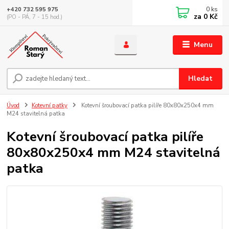
0
ks
+420 732 595 975
za
0 Kč
(PO - PÁ, 7 - 15 hod.)
Menu
Hledat
Úvod
Kotevní patky
Kotevní šroubovací patka pilíře 80x80x250x4 mm
M24 stavitelná patka
Kotevní šroubovací patka pilíře
80x80x250x4 mm M24 stavitelná
patka