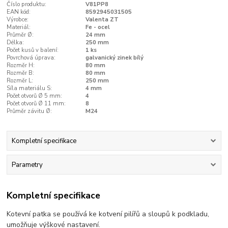
Číslo produktu:
V81PP8
EAN kód:
8592945031505
Výrobce:
Valenta ZT
Materiál:
Fe - ocel
Průměr Ø:
24 mm
Délka:
250 mm
Počet kusů v balení:
1 ks
Povrchová úprava:
galvanický zinek bílý
Rozměr H:
80 mm
Rozměr B:
80 mm
Rozměr L:
250 mm
Síla materiálu S:
4 mm
Počet otvorů Ø 5 mm:
4
Počet otvorů Ø 11 mm:
8
Průměr závitu Ø:
M24
Kompletní specifikace
Parametry
Kompletní specifikace
Kotevní patka se používá ke kotvení pilířů a sloupů k podkladu,
umožňuje výškové nastavení.