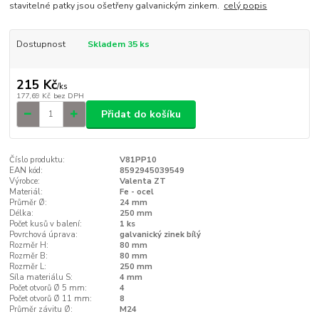
stavitelné patky jsou ošetřeny galvanickým zinkem.
celý popis
Dostupnost
Skladem 35 ks
215 Kč
/
ks
177,69 Kč
bez DPH
Přidat do košíku
Číslo produktu:
V81PP10
EAN kód:
8592945039549
Výrobce:
Valenta ZT
Materiál:
Fe - ocel
Průměr Ø:
24 mm
Délka:
250 mm
Počet kusů v balení:
1 ks
Povrchová úprava:
galvanický zinek bílý
Rozměr H:
80 mm
Rozměr B:
80 mm
Rozměr L:
250 mm
Síla materiálu S:
4 mm
Počet otvorů Ø 5 mm:
4
Počet otvorů Ø 11 mm:
8
Průměr závitu Ø:
M24