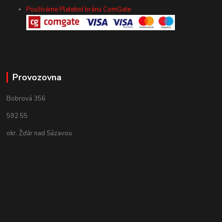
Používáme Platební bránu ComGate
Provozovna
Bobrová 356
592 55
okr. Žďár nad Sázavou