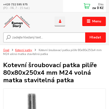
0
ks
+420 732 595 975
za
0 Kč
(PO - PÁ, 7 - 15 hod.)
Menu
Hledat
Úvod
Kotevní patky
Kotevní šroubovací patka pilíře 80x80x250x4 mm
M24 volná matka stavitelná patka
Kotevní šroubovací patka pilíře
80x80x250x4 mm M24 volná
matka stavitelná patka