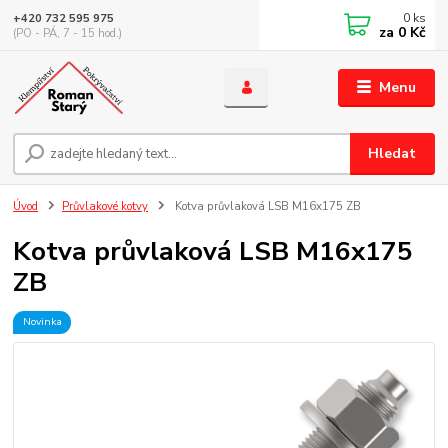
0
ks
+420 732 595 975
za
0 Kč
(PO - PÁ, 7 - 15 hod.)
Menu
Hledat
Úvod
Průvlakové kotvy
Kotva průvlaková LSB M16x175 ZB
Kotva průvlaková LSB M16x175
ZB
Novinka