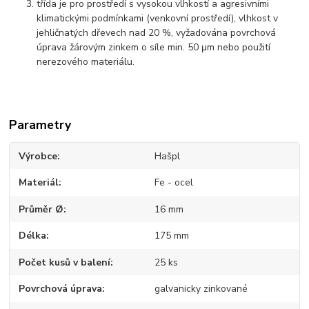
třída je pro prostředí s vysokou vlhkostí a agresivními
klimatickými podmínkami (venkovní prostředí), vlhkost v
jehličnatých dřevech nad 20 %, vyžadována povrchová
úprava žárovým zinkem o síle min. 50 μm nebo použití
nerezového materiálu.
Parametry
Výrobce
Hašpl
Materiál
Fe - ocel
Průměr Ø
16 mm
Délka
175 mm
Počet kusů v balení
25 ks
Povrchová úprava
galvanicky zinkované