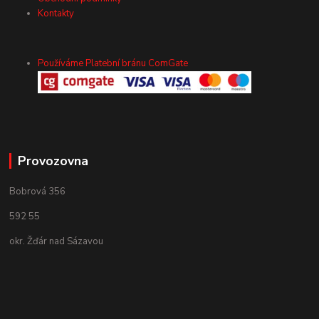
Kontakty
Používáme Platební bránu ComGate
Provozovna
Bobrová 356
592 55
okr. Žďár nad Sázavou