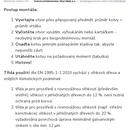
Postup montáže:
Vyvrtejte
otvor přes připojovaný předmět, průměr kotvy =
průměr vrtáku.
Vyčistěte
otvor vysátím, vyfoukáním nebo kartáčkem -
nezbytný krok pro bezproblémovou montáž.
Osaďte
kotvu jemným poklepáním kladiva tak, abyste
neponičili závit.
Utáhněte
kotvu na požadovaný moment (tabulka).
Hotovo!
Třída použití
dle EN 1995-1-1:2010 vychází z vlhkosti dřeva a
vnějších klimatických podmínek:
třída je pro prostředí s rovnovážnou vlhkostí (především
vnitřní), vlhkost v jehličnatých dřevech do 12 %, není nutná
ochrana proti korozi.
třída je pro prostředí s rovnovážnou vlhkostí (např. střešní
konstrukce), vlhkost v jehličnatých dřevech do 20 %,
vyžadována povrchová úprava minimálně galvanickým
zinkem o síle min. 12 μm.