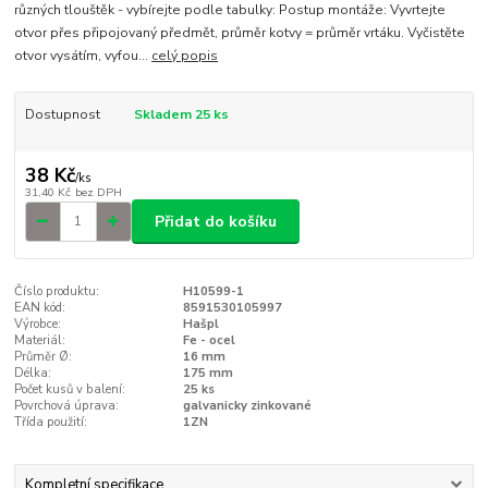
různých tlouštěk - vybírejte podle tabulky: Postup montáže: Vyvrtejte
otvor přes připojovaný předmět, průměr kotvy = průměr vrtáku. Vyčistěte
otvor vysátím, vyfou...
celý popis
Dostupnost
Skladem 25 ks
38 Kč
/
ks
31,40 Kč
bez DPH
Přidat do košíku
Číslo produktu:
H10599-1
EAN kód:
8591530105997
Výrobce:
Hašpl
Materiál:
Fe - ocel
Průměr Ø:
16 mm
Délka:
175 mm
Počet kusů v balení:
25 ks
Povrchová úprava:
galvanicky zinkované
Třída použití:
1ZN
Kompletní specifikace