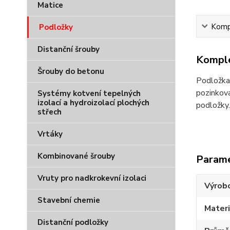
Matice
Kompl
Podložky
Distanční šrouby
Komple
Šrouby do betonu
Podložka 
pozinkova
Systémy kotvení tepelných
izolací a hydroizolací plochých
podložky.
střech
Vrtáky
Kombinované šrouby
Param
Vruty pro nadkrokevní izolaci
Výrob
Stavební chemie
Materi
Distanční podložky