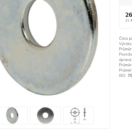
26
21,
Číslo p
Výrobc
Průměr
Povrch
úprava:
Průměr 
Průměr 
ISO:
7