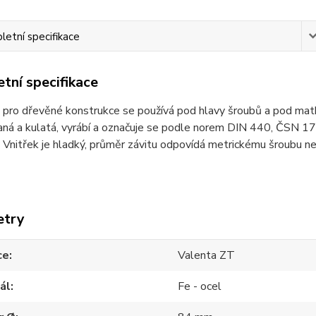
etní specifikace
tní specifikace
pro dřevěné konstrukce se používá pod hlavy šroubů a pod matky
ná a kulatá, vyrábí a označuje se podle norem DIN 440, ČSN 172
 Vnitřek je hladký, průměr závitu odpovídá metrickému šroubu ne
etry
ce
Valenta ZT
ál
Fe - ocel