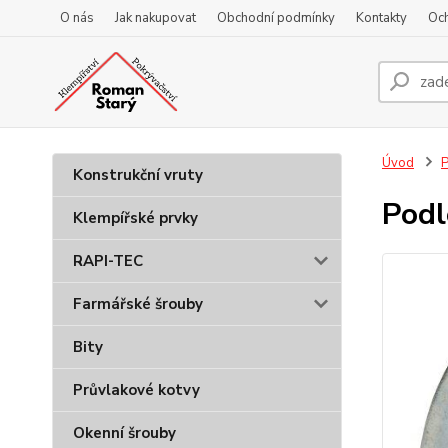
O nás
Jak nakupovat
Obchodní podmínky
Kontakty
Oc
Úvod
P
Konstrukční vruty
Podl
Klempířské prvky
RAPI-TEC
Farmářské šrouby
Bity
Průvlakové kotvy
Okenní šrouby