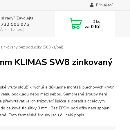
Přihlášení
 si rady? Zavolejte.
0
ks
 732 595 975
za
0 Kč
Á, 7 - 15 hod.)
inkovaný bez podložky (500 ks/bal)
2 mm KLIMAS SW8 zinkovaný
ské vruty slouží k rychlé a důkladné montáži plechových krytin
ovému podkladu nebo mezi sebou. Samořezné šrouby není
 předvrtávat, jejich frézovací špička si poradí s ocelovými
 do celkové tloušťky 3 mm. Bez EPDM podložky není spojení
sné. Tyto farmářské šrouby jsou č...
celý popis