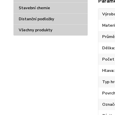
Param
Stavební chemie
Výrob
Distanční podložky
Materi
Všechny produkty
Průmě
Délka
Počet 
Hlava
Typ hr
Povrc
Označ