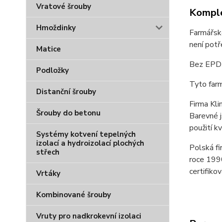
Vratové šrouby
Komple
Hmoždinky
Farmářsk
není potř
Matice
Bez EPDM
Podložky
Tyto far
Distanční šrouby
Firma Kli
Šrouby do betonu
Barevné j
použití k
Systémy kotvení tepelných
izolací a hydroizolací plochých
Polská fi
střech
roce 1990
certifiko
Vrtáky
Kombinované šrouby
Vruty pro nadkrokevní izolaci