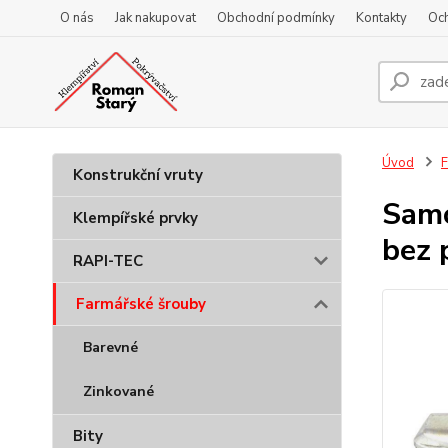
O nás
Jak nakupovat
Obchodní podmínky
Kontakty
Oc
Úvod
F
Konstrukční vruty
Samo
Klempířské prvky
bez 
RAPI-TEC
Farmářské šrouby
Barevné
Zinkované
Bity