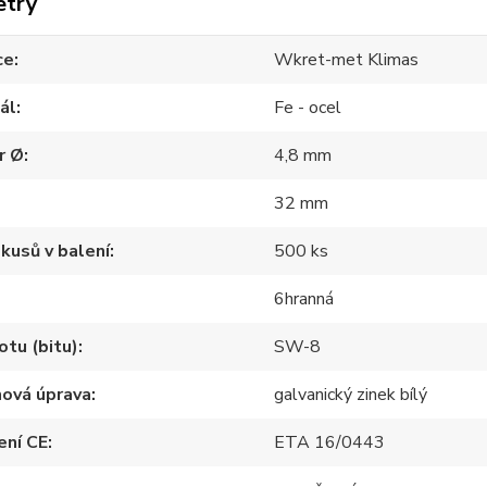
etry
ce
Wkret-met Klimas
ál
Fe - ocel
r Ø
4,8 mm
32 mm
kusů v balení
500 ks
6hranná
otu (bitu)
SW-8
hová úprava
galvanický zinek bílý
ení CE
ETA 16/0443