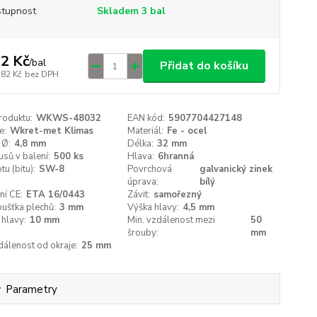
tupnost
Skladem 3 bal
2 Kč
/
bal
Přidat do košíku
,82 Kč
bez DPH
roduktu:
WKWS-48032
EAN kód:
5907704427148
e:
Wkret-met Klimas
Materiál:
Fe - ocel
 Ø:
4,8 mm
Délka:
32 mm
usů v balení:
500 ks
Hlava:
6hranná
tu (bitu):
SW-8
Povrchová
galvanický zinek
úprava:
bílý
ní CE:
ETA 16/0443
Závit:
samořezný
oušťka plechů:
3 mm
Výška hlavy:
4,5 mm
hlavy:
10 mm
Min. vzdálenost mezi
50
šrouby:
mm
dálenost od okraje:
25 mm
Parametry