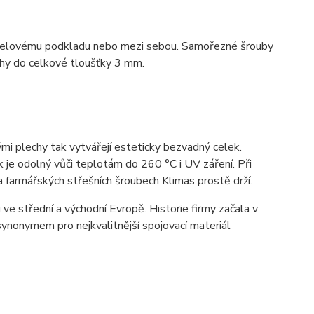
k ocelovému podkladu nebo mezi sebou. Samořezné šrouby
lechy do celkové tloušťky 3 mm.
mi plechy tak vytvářejí esteticky bezvadný celek.
 je odolný vůči teplotám do 260 °C i UV záření. Při
a farmářských střešních šroubech Klimas prostě drží.
ve střední a východní Evropě. Historie firmy začala v
ynonymem pro nejkvalitnější spojovací materiál