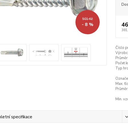
Dos
501 Kč
46
- 8 %
381
Číslo p
Výrobc
Průměr
Počet k
Typ hro
Označe
Max. tl
Průměr 
Min. vz
etní specifikace