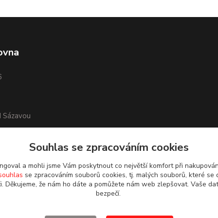
ovna
6
d Sázavou
Souhlas se zpracováním cookies
goval a mohli jsme Vám poskytnout co největší komfort při nakupová
souhlas
se zpracováním souborů cookies, tj. malých souborů, které se 
i. Děkujeme, že nám ho dáte a pomůžete nám web zlepšovat. Vaše da
bezpečí.