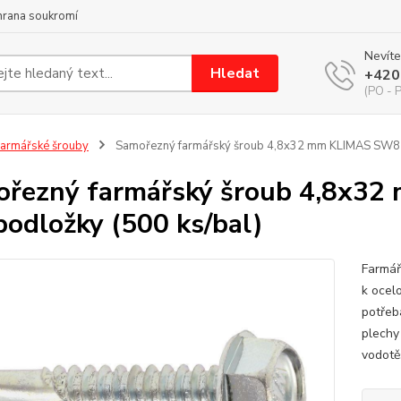
hrana soukromí
Nevíte
Hledat
+420
(PO - P
armářské šrouby
Samořezný farmářský šroub 4,8x32 mm KLIMAS SW8 z
řezný farmářský šroub 4,8x3
podložky (500 ks/bal)
Farmář
k ocel
potřeba
plechy
vodotě