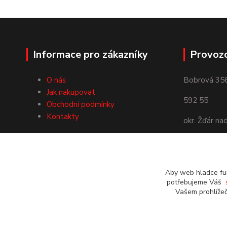
Informace pro zákazníky
Provoz
O nás
Bobrová 35
Jak nakupovat
592 55
Obchodní podmínky
Kontakty
okr. Žďár na
Používáme Platební bránu
ComGate
Aby web hladce fun
potřebujeme Váš
Vašem prohlížeč