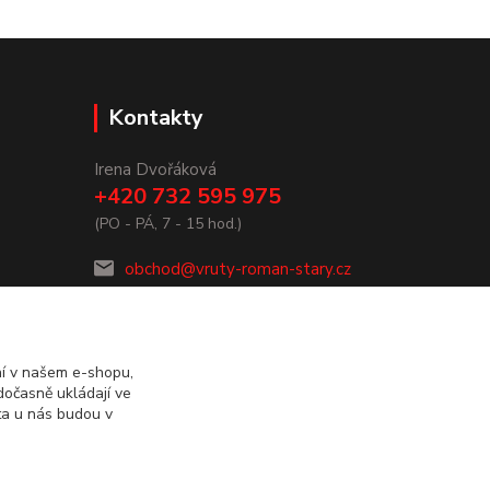
Kontakty
Irena Dvořáková
+420 732 595 975
(PO - PÁ, 7 - 15 hod.)
obchod@vruty-roman-stary.cz
ní v našem e-shopu,
dočasně ukládají ve
ta u nás budou v