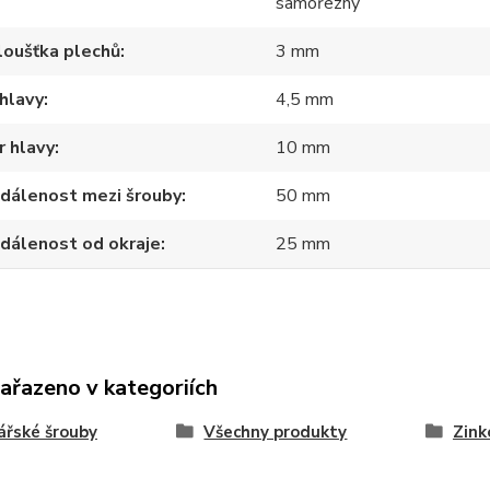
samořezný
loušťka plechů
3 mm
hlavy
4,5 mm
 hlavy
10 mm
zdálenost mezi šrouby
50 mm
zdálenost od okraje
25 mm
zařazeno v kategoriích
řské šrouby
Všechny produkty
Zink