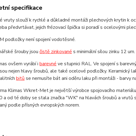
tní specifikace
é vruty slouží k rychlé a důkladné montáži plechových krytin 
eba předvrtávat, jejich frézovací špička si poradí s ocelovými p
 podložky není spojení vodotěsné.
mářské šrouby jsou
čistě zinkované
s minimální sílou zinku 12 um.
mas ovšem vyrábí i
barevné
ve stupnici RAL. Ve spojení s barevný
sou nejen hlavy šroubů, ale také ocelové podložky. Keramický lak
valitních
bitů
se nemusíte bát ani oděru laku při montáži - barvy n
rma Klimas Wkret-Met je největší výrobce spojovacího materiálu 
 a od té doby se stala značka "WK" na hlavách šroubů a vrutů s
vaný podle přísných evropských norem.