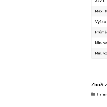
Závit
Max. t
Výška 
Průměr
Min. v
Min. v
Zboží 
Farmá