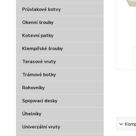
Průvlakové kotvy
Okenní šrouby
Kotevní patky
Klempířské šrouby
Terasové vruty
Trámové botky
Rohovníky
Spojovací desky
Úhelníky
Kompl
Univerzální vruty