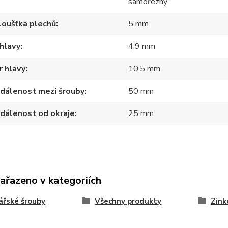
samořezný
loušťka plechů
5 mm
hlavy
4,9 mm
 hlavy
10,5 mm
zdálenost mezi šrouby
50 mm
zdálenost od okraje
25 mm
zařazeno v kategoriích
řské šrouby
Všechny produkty
Zink