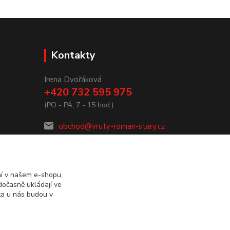
Kontakty
Irena Dvořáková
+420 732 595 975
(PO - PÁ, 7 - 15 hod.)
obchod@vruty-roman-stary.cz
ní v našem e-shopu,
dočasně ukládají ve
ta u nás budou v