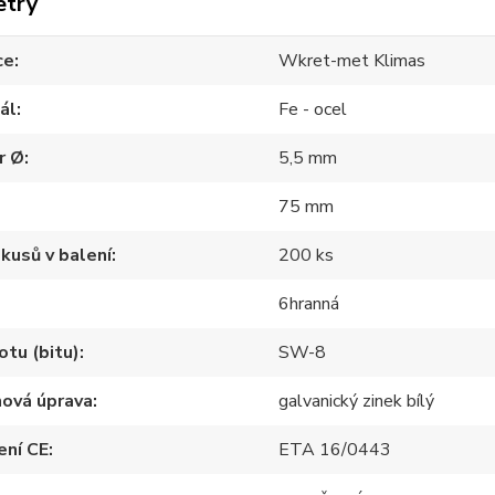
etry
ce
Wkret-met Klimas
ál
Fe - ocel
r Ø
5,5 mm
75 mm
kusů v balení
200 ks
6hranná
otu (bitu)
SW-8
hová úprava
galvanický zinek bílý
ení CE
ETA 16/0443