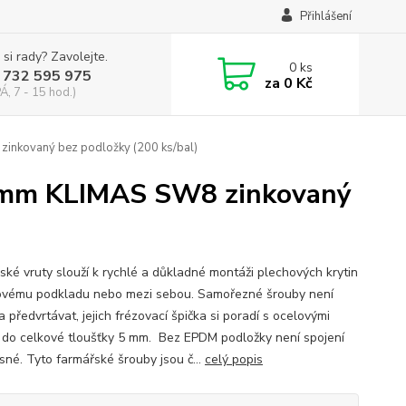
Přihlášení
 si rady? Zavolejte.
0
ks
 732 595 975
za
0 Kč
Á, 7 - 15 hod.)
inkovaný bez podložky (200 ks/bal)
5 mm KLIMAS SW8 zinkovaný
ské vruty slouží k rychlé a důkladné montáži plechových krytin
ovému podkladu nebo mezi sebou. Samořezné šrouby není
 předvrtávat, jejich frézovací špička si poradí s ocelovými
 do celkové tloušťky 5 mm. Bez EPDM podložky není spojení
sné. Tyto farmářské šrouby jsou č...
celý popis