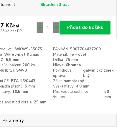
tupnost
Skladem 3 bal
7 Kč
/
bal
Přidat do košíku
,36 Kč
bez DPH
roduktu:
WKWS-55075
EAN kód:
5907704427209
e:
Wkret-met Klimas
Materiál:
Fe - ocel
 Ø:
5,5 mm
Délka:
75 mm
usů v balení:
200 ks
Hlava:
6hranná
tu (bitu):
SW-8
Povrchová
galvanický zinek
úprava:
bílý
ní CE:
ETA 16/0443
Závit:
samořezný
oušťka plechů:
5 mm
Výška hlavy:
4,9 mm
hlavy:
10,5 mm
Min. vzdálenost mezi
50
šrouby:
mm
dálenost od okraje:
25 mm
Parametry