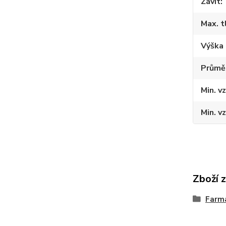
Závit
Max. t
Výška 
Průměr
Min. v
Min. v
Zboží 
Farmá