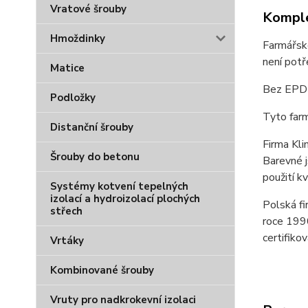
Vratové šrouby
Komple
Hmoždinky
Farmářsk
není potř
Matice
Bez EPDM
Podložky
Tyto far
Distanční šrouby
Firma Kli
Šrouby do betonu
Barevné j
použití k
Systémy kotvení tepelných
izolací a hydroizolací plochých
Polská fi
střech
roce 1990
certifiko
Vrtáky
Kombinované šrouby
Vruty pro nadkrokevní izolaci