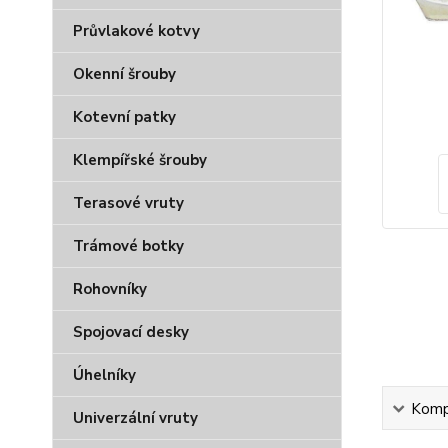
Průvlakové kotvy
Okenní šrouby
Kotevní patky
Klempířské šrouby
Terasové vruty
Trámové botky
Rohovníky
Spojovací desky
Úhelníky
Kompl
Univerzální vruty