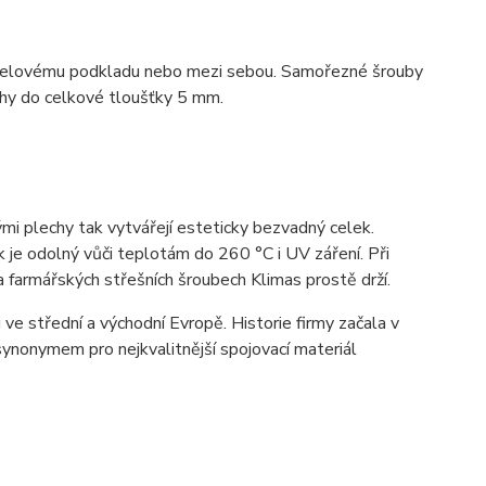
k ocelovému podkladu nebo mezi sebou. Samořezné šrouby
lechy do celkové tloušťky 5 mm.
mi plechy tak vytvářejí esteticky bezvadný celek.
 je odolný vůči teplotám do 260 °C i UV záření. Při
a farmářských střešních šroubech Klimas prostě drží.
ve střední a východní Evropě. Historie firmy začala v
ynonymem pro nejkvalitnější spojovací materiál