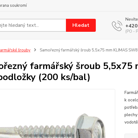
hrana soukromí
Nevíte
Hledat
+420
(PO - P
armářské šrouby
Samořezný farmářský šroub 5,5x75 mm KLIMAS SW8 z
řezný farmářský šroub 5,5x7
podložky (200 ks/bal)
Farmář
k ocel
potřeba
plechy
vodotě