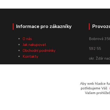
Informace pro zákazníky
Provoz
O nás
Bobrová 35
Jak nakupovat
592 55
Obchodní podmínky
Kontakty
okr. Žďár na
Používáme Platební bránu
ComGate
Aby web hladce fun
potřebujeme Váš
Vašem prohlížeč