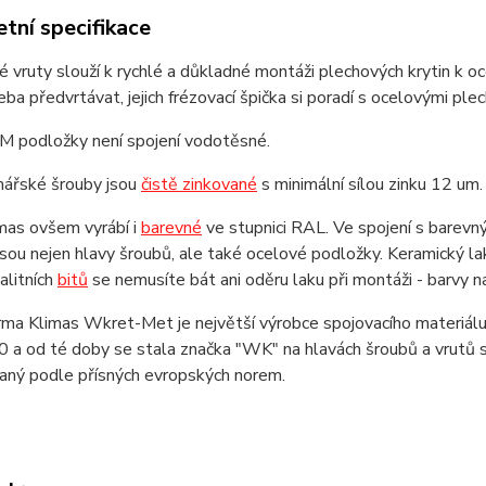
tní specifikace
é vruty slouží k rychlé a důkladné montáži plechových krytin 
eba předvrtávat, jejich frézovací špička si poradí s ocelovými p
 podložky není spojení vodotěsné.
mářské šrouby jsou
čistě zinkované
s minimální sílou zinku 12 um.
mas ovšem vyrábí i
barevné
ve stupnici RAL. Ve spojení s barevný
sou nejen hlavy šroubů, ale také ocelové podložky. Keramický lak
valitních
bitů
se nemusíte bát ani oděru laku při montáži - barvy n
rma Klimas Wkret-Met je největší výrobce spojovacího materiálu 
 a od té doby se stala značka "WK" na hlavách šroubů a vrutů s
vaný podle přísných evropských norem.