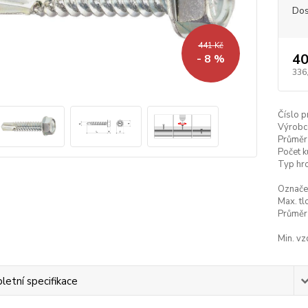
Dos
441 Kč
40
- 8 %
336
Číslo p
Výrobc
Průměr
Počet k
Typ hro
Označe
Max. tl
Průměr 
Min. vz
etní specifikace