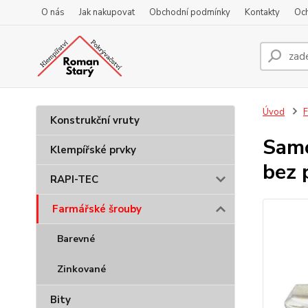
O nás
Jak nakupovat
Obchodní podmínky
Kontakty
Oc
Úvod
F
Konstrukční vruty
Samo
Klempířské prvky
bez 
RAPI-TEC
Farmářské šrouby
Barevné
Zinkované
Bity