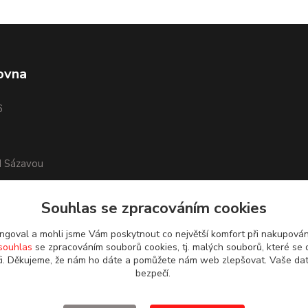
ovna
6
d Sázavou
Souhlas se zpracováním cookies
goval a mohli jsme Vám poskytnout co největší komfort při nakupová
souhlas
se zpracováním souborů cookies, tj. malých souborů, které se 
i. Děkujeme, že nám ho dáte a pomůžete nám web zlepšovat. Vaše da
bezpečí.