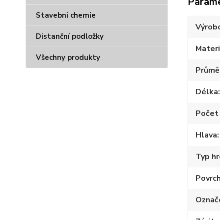
Param
Stavební chemie
Výrob
Distanční podložky
Materi
Všechny produkty
Průmě
Délka
Počet 
Hlava
Typ hr
Povrc
Označ