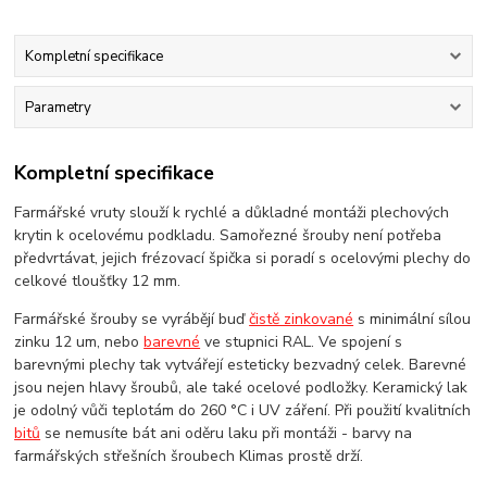
Kompletní specifikace
Parametry
Kompletní specifikace
Farmářské vruty slouží k rychlé a důkladné montáži plechových
krytin k ocelovému podkladu. Samořezné šrouby není potřeba
předvrtávat, jejich frézovací špička si poradí s ocelovými plechy do
celkové tloušťky 12 mm.
Farmářské šrouby se vyrábějí buď
čistě zinkované
s minimální sílou
zinku 12 um, nebo
barevné
ve stupnici RAL. Ve spojení s
barevnými plechy tak vytvářejí esteticky bezvadný celek. Barevné
jsou nejen hlavy šroubů, ale také ocelové podložky. Keramický lak
je odolný vůči teplotám do 260 °C i UV záření. Při použití kvalitních
bitů
se nemusíte bát ani oděru laku při montáži - barvy na
farmářských střešních šroubech Klimas prostě drží.