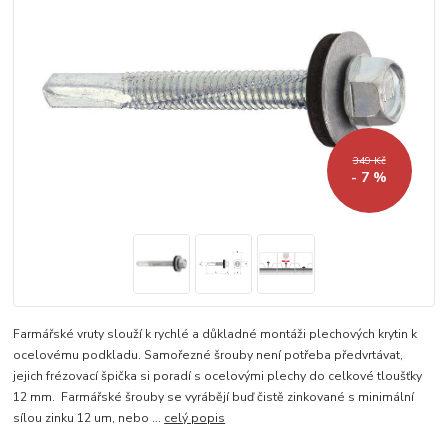
349 Kč
- 7 %
Farmářské vruty slouží k rychlé a důkladné montáži plechových krytin k
ocelovému podkladu. Samořezné šrouby není potřeba předvrtávat,
jejich frézovací špička si poradí s ocelovými plechy do celkové tloušťky
12 mm. Farmářské šrouby se vyrábějí buď čistě zinkované s minimální
sílou zinku 12 um, nebo ...
celý popis