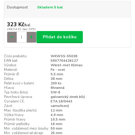
Dostupnost
Skladem 5 bal
323 Kč
/
bal
266,94 Kč
bez DPH
Přidat do košíku
Číslo produktu:
WKWSS-55038
EAN kód:
5907704426127
Výrobce:
Wkret-met Klimas
Materiál:
Fe - ocel
Průměr Ø:
5,5 mm
Délka:
38 mm
Počet kusů v balení:
200 ks
Hlava:
6hranná
Typ hrotu (bitu):
SW-8
Povrchová úprava:
galvanický zinek bílý
Označení CE:
ETA 16/0443
Závit:
samořezný
Max. tloušťka plechů:
12 mm
Výška hlavy:
4,9 mm
Průměr hlavy:
10,5 mm
Průměr podložky:
16 mm
Min. vzdálenost mezi šrouby:
50 mm
Min. vzdálenost od okraje:
25 mm