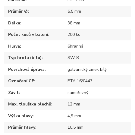
Průměr Ø
5,5 mm
Délka
38 mm
Počet kusů v balení
200 ks
Hlava
6hranná
Typ hrotu (bitu)
SW-8
Povrchová úprava
galvanický zinek bílý
Označení CE
ETA 16/0443
Závit
samořezný
Max. tloušťka plechů
12 mm
Výška hlavy
4,9 mm
Průměr hlavy
10,5 mm