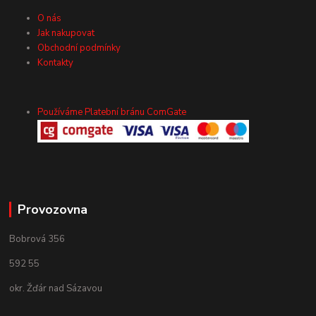
O nás
Jak nakupovat
Obchodní podmínky
Kontakty
Používáme Platební bránu ComGate
Provozovna
Bobrová 356
592 55
okr. Žďár nad Sázavou