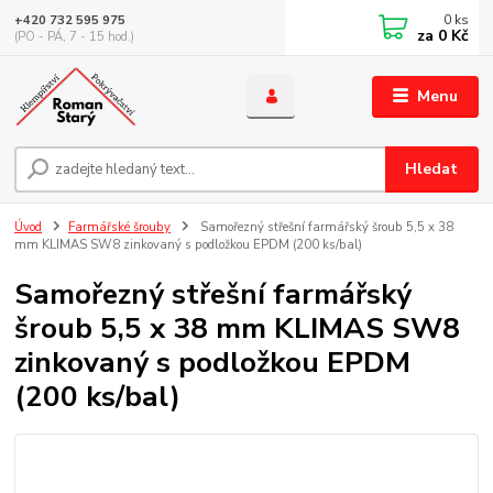
0
ks
+420 732 595 975
za
0 Kč
(PO - PÁ, 7 - 15 hod.)
Menu
Hledat
Úvod
Farmářské šrouby
Samořezný střešní farmářský šroub 5,5 x 38
mm KLIMAS SW8 zinkovaný s podložkou EPDM (200 ks/bal)
Samořezný střešní farmářský
šroub 5,5 x 38 mm KLIMAS SW8
zinkovaný s podložkou EPDM
(200 ks/bal)