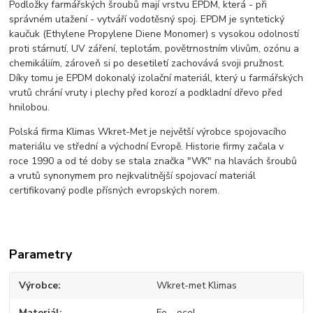
Podložky farmářských šroubů mají vrstvu EPDM, která - při
správném utažení - vytváří vodotěsný spoj. EPDM je syntetický
kaučuk (Ethylene Propylene Diene Monomer) s vysokou odolností
proti stárnutí, UV záření, teplotám, povětrnostním vlivům, ozónu a
chemikáliím, zároveň si po desetiletí zachovává svoji pružnost.
Díky tomu je EPDM dokonalý izolační materiál, který u farmářských
vrutů chrání vruty i plechy před korozí a podkladní dřevo před
hnilobou.
Polská firma Klimas Wkret-Met je největší výrobce spojovacího
materiálu ve střední a východní Evropě. Historie firmy začala v
roce 1990 a od té doby se stala značka "WK" na hlavách šroubů
a vrutů synonymem pro nejkvalitnější spojovací materiál
certifikovaný podle přísných evropských norem.
Parametry
Výrobce
Wkret-met Klimas
Materiál
Fe - ocel