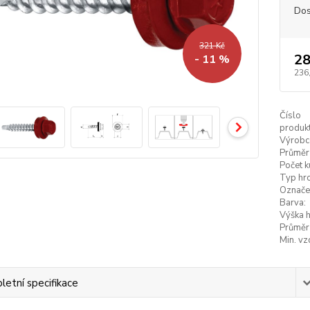
Dos
321 Kč
28
- 11 %
236
Číslo
produkt
Výrobc
Průměr
Počet k
Typ hro
Označe
Barva:
Výška h
Průměr
Min. vz
etní specifikace