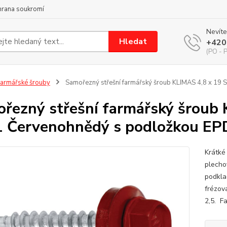
hrana soukromí
Nevíte
Hledat
+420
(PO - P
armářské šrouby
Samořezný střešní farmářský šroub KLIMAS 4,8 x 19
řezný střešní farmářský šroub
 Červenohnědý s podložkou EPD
Krátké
plecho
podkla
frézov
2,5. F