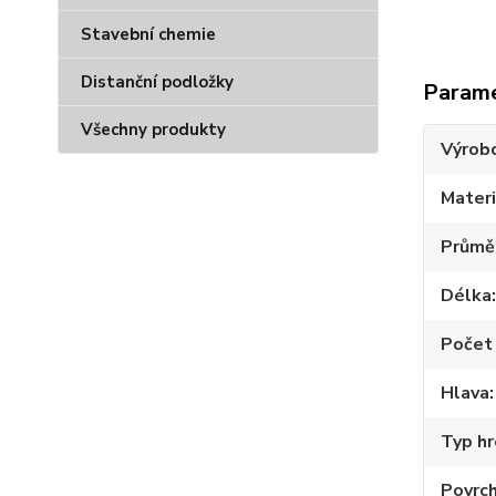
Stavební chemie
Distanční podložky
Param
Všechny produkty
Výrob
Materi
Průmě
Délka
Počet 
Hlava
Typ hr
Povrc