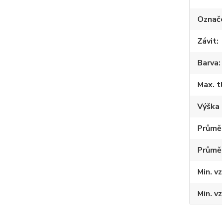
Označ
Závit
Barva
Max. t
Výška 
Průměr
Průmě
Min. v
Min. v