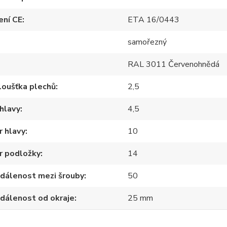
ení CE
ETA 16/0443
samořezný
RAL 3011 Červenohnědá
loušťka plechů
2,5
hlavy
4,5
 hlavy
10
r podložky
14
zdálenost mezi šrouby
50
zdálenost od okraje
25 mm