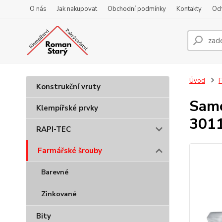
O nás
Jak nakupovat
Obchodní podmínky
Kontakty
Oc
Úvod
F
Konstrukční vruty
Samo
Klempířské prvky
3011
RAPI-TEC
Farmářské šrouby
Barevné
Zinkované
Bity