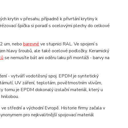
h krytin v přesahu, případně k přivrtání krytiny k
ézovací špička si poradí s ocelovými plechy do celkové
 12 um, nebo
barevné
ve stupnici RAL. Ve spojení s
jen hlavy šroubů, ale také ocelové podložky. Keramický
tů
se nemusíte bát ani oděru laku při montáži - barvy na
ení - vytváří vodotěsný spoj. EPDM je syntetický
árnutí, UV záření, teplotám, povětrnostním vlivům,
íky tomu je EPDM dokonalý izolační materiál, který u
d hnilobou.
ve střední a východní Evropě. Historie firmy začala v
ynonymem pro nejkvalitnější spojovací materiál