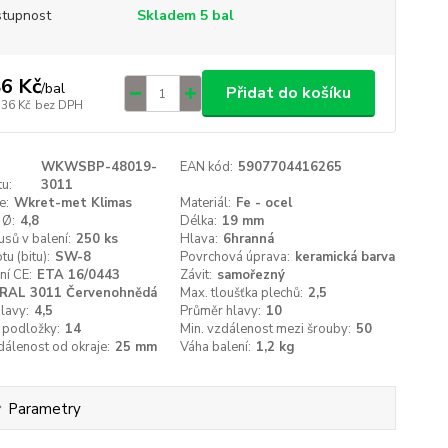
tupnost
Skladem 5 bal
6 Kč
/
bal
Přidat do košíku
,36 Kč
bez DPH
WKWSBP-48019-
EAN kód:
5907704416265
u:
3011
e:
Wkret-met Klimas
Materiál:
Fe - ocel
 Ø:
4,8
Délka:
19 mm
usů v balení:
250 ks
Hlava:
6hranná
tu (bitu):
SW-8
Povrchová úprava:
keramická barva
ní CE:
ETA 16/0443
Závit:
samořezný
RAL 3011 Červenohnědá
Max. tloušťka plechů:
2,5
lavy:
4,5
Průměr hlavy:
10
 podložky:
14
Min. vzdálenost mezi šrouby:
50
dálenost od okraje:
25 mm
Váha balení:
1,2 kg
Parametry