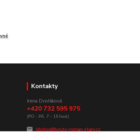
evné
Kontakty
Irena Dvořáková
+420 732 595 975
(PO - PÁ, 7 - 15 hod.)
obchod@vruty-roman-stary.cz