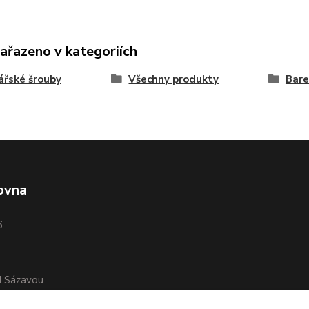
zařazeno v kategoriích
řské šrouby
Všechny produkty
Bar
ovna
6
d Sázavou