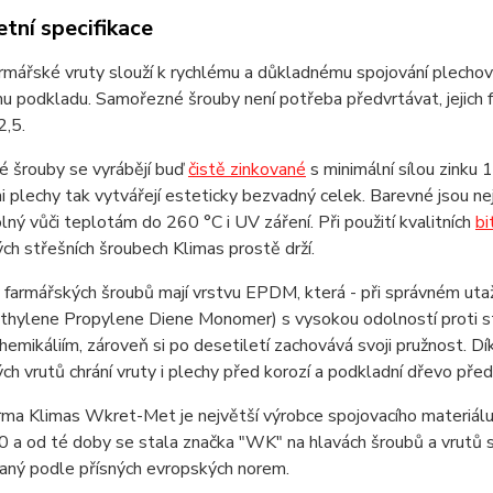
tní specifikace
rmářské vruty slouží k rychlému a důkladnému spojování plechovýc
 podkladu. Samořezné šrouby není potřeba předvrtávat, jejich fr
2,5.
é šrouby se vyrábějí buď
čistě zinkované
s minimální sílou zinku
 plechy tak vytvářejí esteticky bezvadný celek. Barevné jsou ne
olný vůči teplotám do 260 °C i UV záření. Při použití kvalitních
bi
ch střešních šroubech Klimas prostě drží.
farmářských šroubů mají vrstvu EPDM, která - při správném utaž
thylene Propylene Diene Monomer) s vysokou odolností proti st
hemikáliím, zároveň si po desetiletí zachovává svoji pružnost. D
ch vrutů chrání vruty i plechy před korozí a podkladní dřevo pře
rma Klimas Wkret-Met je největší výrobce spojovacího materiálu 
 a od té doby se stala značka "WK" na hlavách šroubů a vrutů s
vaný podle přísných evropských norem.