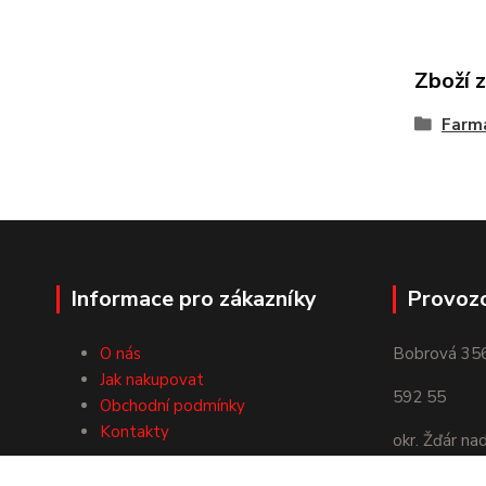
Zboží 
Farmá
Informace pro zákazníky
Provoz
O nás
Bobrová 35
Jak nakupovat
592 55
Obchodní podmínky
Kontakty
okr. Žďár na