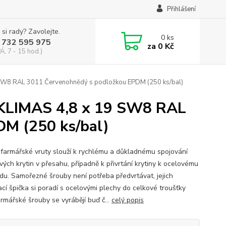
Přihlášení
 si rady? Zavolejte.
0
ks
 732 595 975
za
0 Kč
Á, 7 - 15 hod.)
 SW8 RAL 3011 Červenohnědý s podložkou EPDM (250 ks/bal)
 KLIMAS 4,8 x 19 SW8 RAL
M (250 ks/bal)
 farmářské vruty slouží k rychlému a důkladnému spojování
vých krytin v přesahu, případně k přivrtání krytiny k ocelovému
du. Samořezné šrouby není potřeba předvrtávat, jejich
ací špička si poradí s ocelovými plechy do celkové troušťky
armářské šrouby se vyrábějí buď č...
celý popis