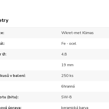
etry
ce
Wkret-met Klimas
ál
Fe - ocel
r Ø
4,8
19 mm
kusů v balení
250 ks
6hranná
otu (bitu)
SW-8
hová úprava
keramická barva