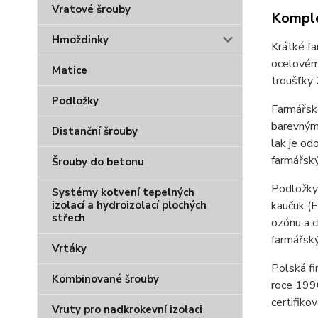
Vratové šrouby
Komple
Hmoždinky
Krátké fa
ocelovému
Matice
troušťky 
Podložky
Farmářsk
barevnými
Distanční šrouby
lak je od
farmářský
Šrouby do betonu
Podložky 
Systémy kotvení tepelných
izolací a hydroizolací plochých
kaučuk (E
střech
ozónu a c
farmářský
Vrtáky
Polská fi
Kombinované šrouby
roce 1990
certifiko
Vruty pro nadkrokevní izolaci