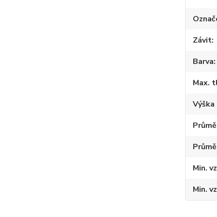
Označ
Závit
Barva
Max. t
Výška 
Průměr
Průmě
Min. v
Min. v