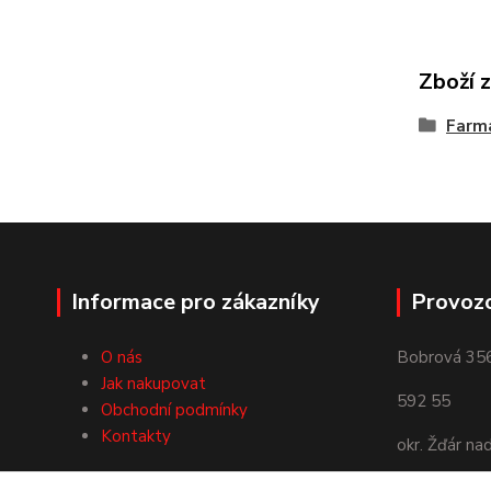
Zboží 
Farmá
Informace pro zákazníky
Provoz
O nás
Bobrová 35
Jak nakupovat
592 55
Obchodní podmínky
Kontakty
okr. Žďár na