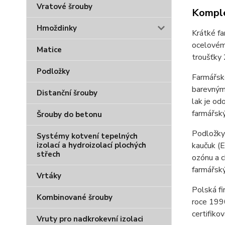
Vratové šrouby
Komple
Hmoždinky
Krátké fa
ocelovému
Matice
troušťky 
Podložky
Farmářsk
barevnými
Distanční šrouby
lak je od
farmářský
Šrouby do betonu
Podložky 
Systémy kotvení tepelných
izolací a hydroizolací plochých
kaučuk (E
střech
ozónu a c
farmářský
Vrtáky
Polská fi
Kombinované šrouby
roce 1990
certifiko
Vruty pro nadkrokevní izolaci