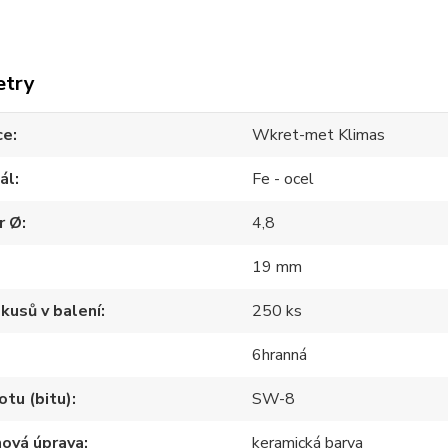
etry
ce
Wkret-met Klimas
ál
Fe - ocel
r Ø
4,8
19 mm
kusů v balení
250 ks
6hranná
otu (bitu)
SW-8
hová úprava
keramická barva