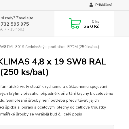
Přihlášení
 si rady? Zavolejte.
0
ks
 732 595 975
za
0 Kč
Á, 7 - 15 hod.)
 SW8 RAL 8019 Šedohnědý s podložkou EPDM (250 ks/bal)
 KLIMAS 4,8 x 19 SW8 RAL
250 ks/bal)
 farmářské vruty slouží k rychlému a důkladnému spojování
vých krytin v přesahu, případně k přivrtání krytiny k ocelovému
du. Samořezné šrouby není potřeba předvrtávat, jejich
ací špička si poradí s ocelovými plechy do celkové troušťky
armářské šrouby se vyrábějí buď č...
celý popis