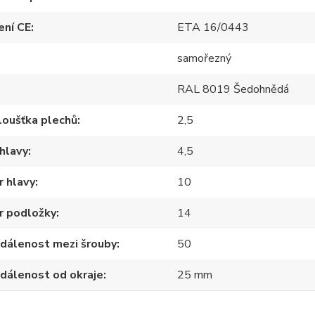
ení CE
ETA 16/0443
samořezný
RAL 8019 Šedohnědá
loušťka plechů
2,5
hlavy
4,5
 hlavy
10
r podložky
14
zdálenost mezi šrouby
50
zdálenost od okraje
25 mm