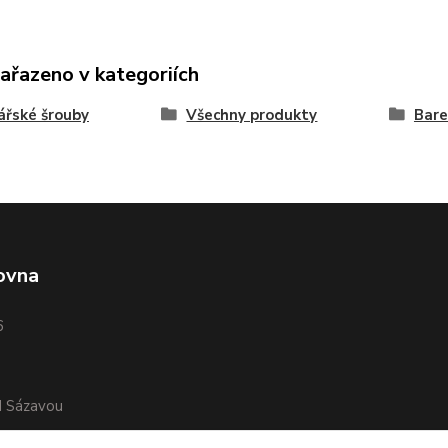
zařazeno v kategoriích
řské šrouby
Všechny produkty
Bar
ovna
6
d Sázavou