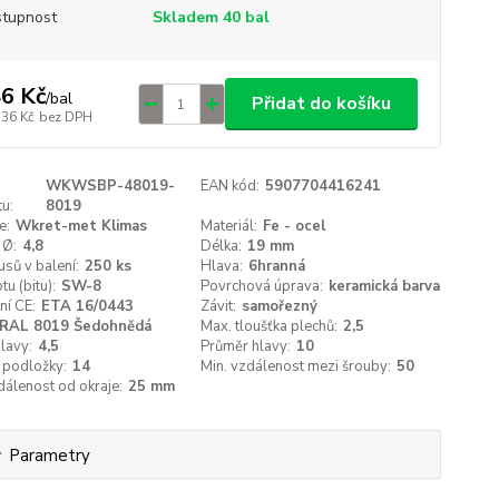
tupnost
Skladem 40 bal
6 Kč
/
bal
Přidat do košíku
,36 Kč
bez DPH
WKWSBP-48019-
EAN kód:
5907704416241
u:
8019
e:
Wkret-met Klimas
Materiál:
Fe - ocel
 Ø:
4,8
Délka:
19 mm
usů v balení:
250 ks
Hlava:
6hranná
tu (bitu):
SW-8
Povrchová úprava:
keramická barva
ní CE:
ETA 16/0443
Závit:
samořezný
RAL 8019 Šedohnědá
Max. tloušťka plechů:
2,5
lavy:
4,5
Průměr hlavy:
10
 podložky:
14
Min. vzdálenost mezi šrouby:
50
dálenost od okraje:
25 mm
Parametry