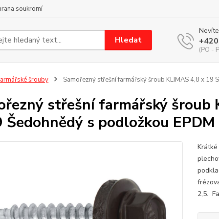
hrana soukromí
Nevíte
Hledat
+420
(PO - P
armářské šrouby
Samořezný střešní farmářský šroub KLIMAS 4,8 x 19
řezný střešní farmářský šroub
 Šedohnědý s podložkou EPDM (
Krátké
plecho
podkla
frézov
2,5. F