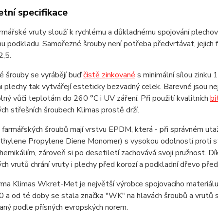
tní specifikace
rmářské vruty slouží k rychlému a důkladnému spojování plechovýc
 podkladu. Samořezné šrouby není potřeba předvrtávat, jejich fr
2,5.
é šrouby se vyrábějí buď
čistě zinkované
s minimální sílou zinku
 plechy tak vytvářejí esteticky bezvadný celek. Barevné jsou ne
olný vůči teplotám do 260 °C i UV záření. Při použití kvalitních
bi
ch střešních šroubech Klimas prostě drží.
farmářských šroubů mají vrstvu EPDM, která - při správném utaž
thylene Propylene Diene Monomer) s vysokou odolností proti st
hemikáliím, zároveň si po desetiletí zachovává svoji pružnost. D
ch vrutů chrání vruty i plechy před korozí a podkladní dřevo pře
rma Klimas Wkret-Met je největší výrobce spojovacího materiálu 
 a od té doby se stala značka "WK" na hlavách šroubů a vrutů s
vaný podle přísných evropských norem.