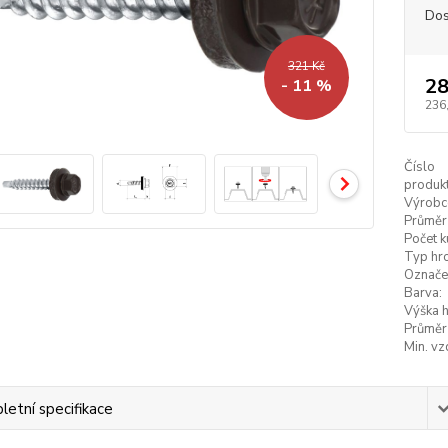
Dos
321 Kč
28
- 11 %
236
Číslo
produkt
Výrobc
Průměr
Počet k
Typ hro
Označe
Barva:
Výška h
Průměr
Min. vz
etní specifikace