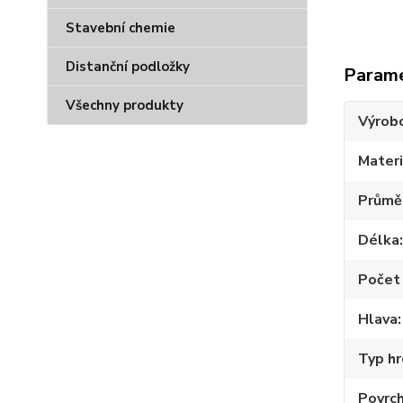
Stavební chemie
Distanční podložky
Param
Všechny produkty
Výrob
Materi
Průmě
Délka
Počet 
Hlava
Typ hr
Povrc