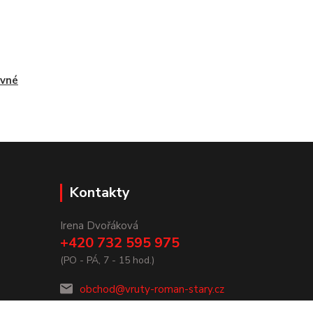
evné
Kontakty
Irena Dvořáková
+420 732 595 975
(PO - PÁ, 7 - 15 hod.)
obchod@vruty-roman-stary.cz