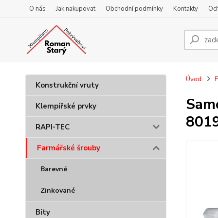
O nás
Jak nakupovat
Obchodní podmínky
Kontakty
Oc
Úvod
F
Konstrukční vruty
Samo
Klempířské prvky
8019
RAPI-TEC
Farmářské šrouby
Barevné
Zinkované
Bity