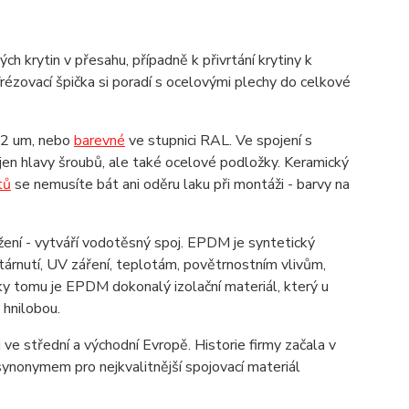
h krytin v přesahu, případně k přivrtání krytiny k
ézovací špička si poradí s ocelovými plechy do celkové
 12 um, nebo
barevné
ve stupnici RAL. Ve spojení s
jen hlavy šroubů, ale také ocelové podložky. Keramický
tů
se nemusíte bát ani oděru laku při montáži - barvy na
ení - vytváří vodotěsný spoj. EPDM je syntetický
árnutí, UV záření, teplotám, povětrnostním vlivům,
íky tomu je EPDM dokonalý izolační materiál, který u
d hnilobou.
ve střední a východní Evropě. Historie firmy začala v
ynonymem pro nejkvalitnější spojovací materiál