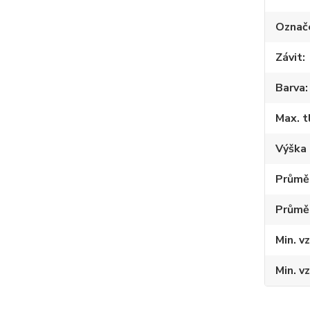
Označ
Závit
Barva
Max. t
Výška 
Průměr
Průmě
Min. v
Min. v