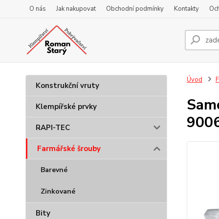
O nás
Jak nakupovat
Obchodní podmínky
Kontakty
Oc
Úvod
F
Konstrukční vruty
Samo
Klempířské prvky
9006
RAPI-TEC
Farmářské šrouby
Barevné
Zinkované
Bity