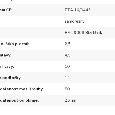
ení CE
ETA 16/0443
samořezný
RAL 9006 Bílý hliník
loušťka plechů
2,5
hlavy
4,5
 hlavy
10
r podložky
14
zdálenost mezi šrouby
50
zdálenost od okraje
25 mm