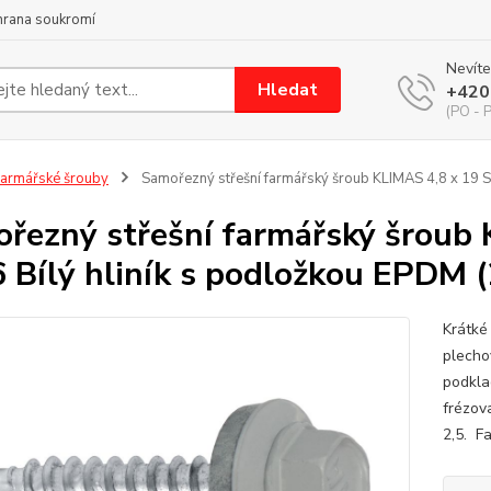
hrana soukromí
Nevíte
Hledat
+420
(PO - P
armářské šrouby
Samořezný střešní farmářský šroub KLIMAS 4,8 x 19 S
řezný střešní farmářský šroub
 Bílý hliník s podložkou EPDM (
Krátké
plecho
podkla
frézov
2,5. F