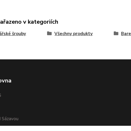
zařazeno v kategoriích
řské šrouby
Všechny produkty
Bar
ovna
6
d Sázavou