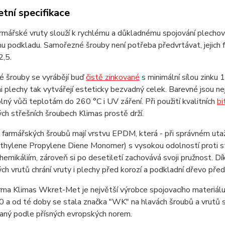
tní specifikace
rmářské vruty slouží k rychlému a důkladnému spojování plechovýc
 podkladu. Samořezné šrouby není potřeba předvrtávat, jejich fr
2,5.
é šrouby se vyrábějí buď
čistě zinkované
s minimální sílou zinku
 plechy tak vytvářejí esteticky bezvadný celek. Barevné jsou ne
olný vůči teplotám do 260 °C i UV záření. Při použití kvalitních
bi
ch střešních šroubech Klimas prostě drží.
farmářských šroubů mají vrstvu EPDM, která - při správném utaž
thylene Propylene Diene Monomer) s vysokou odolností proti st
hemikáliím, zároveň si po desetiletí zachovává svoji pružnost. D
ch vrutů chrání vruty i plechy před korozí a podkladní dřevo pře
rma Klimas Wkret-Met je největší výrobce spojovacího materiálu 
 a od té doby se stala značka "WK" na hlavách šroubů a vrutů s
vaný podle přísných evropských norem.