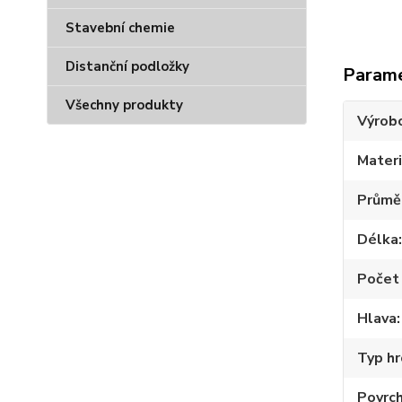
Stavební chemie
Distanční podložky
Param
Všechny produkty
Výrob
Materi
Průmě
Délka
Počet 
Hlava
Typ hr
Povrc