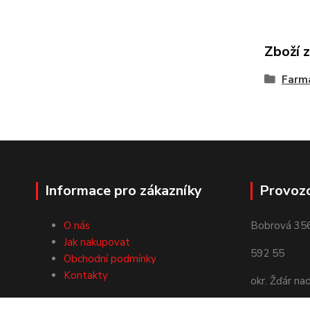
Zboží 
Farmá
Informace pro zákazníky
Provoz
O nás
Bobrová 35
Jak nakupovat
592 55
Obchodní podmínky
Kontakty
okr. Žďár na