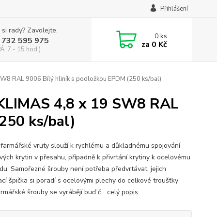
Přihlášení
 si rady? Zavolejte.
0
ks
 732 595 975
za
0 Kč
Á, 7 - 15 hod.)
W8 RAL 9006 Bílý hliník s podložkou EPDM (250 ks/bal)
 KLIMAS 4,8 x 19 SW8 RAL
250 ks/bal)
 farmářské vruty slouží k rychlému a důkladnému spojování
vých krytin v přesahu, případně k přivrtání krytiny k ocelovému
du. Samořezné šrouby není potřeba předvrtávat, jejich
ací špička si poradí s ocelovými plechy do celkové troušťky
armářské šrouby se vyrábějí buď č...
celý popis