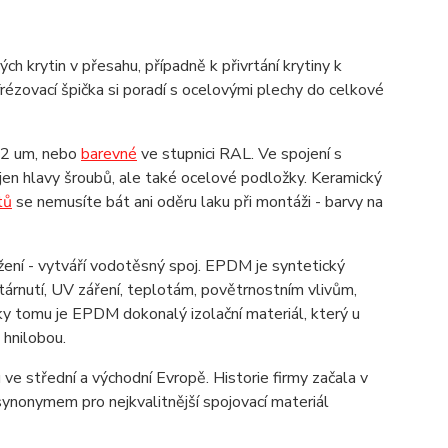
h krytin v přesahu, případně k přivrtání krytiny k
ézovací špička si poradí s ocelovými plechy do celkové
 12 um, nebo
barevné
ve stupnici RAL. Ve spojení s
jen hlavy šroubů, ale také ocelové podložky. Keramický
tů
se nemusíte bát ani oděru laku při montáži - barvy na
ení - vytváří vodotěsný spoj. EPDM je syntetický
árnutí, UV záření, teplotám, povětrnostním vlivům,
íky tomu je EPDM dokonalý izolační materiál, který u
d hnilobou.
ve střední a východní Evropě. Historie firmy začala v
ynonymem pro nejkvalitnější spojovací materiál