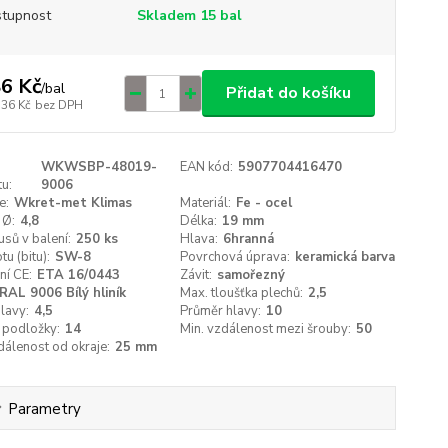
tupnost
Skladem 15 bal
6 Kč
/
bal
Přidat do košíku
,36 Kč
bez DPH
WKWSBP-48019-
EAN kód:
5907704416470
u:
9006
e:
Wkret-met Klimas
Materiál:
Fe - ocel
 Ø:
4,8
Délka:
19 mm
usů v balení:
250 ks
Hlava:
6hranná
tu (bitu):
SW-8
Povrchová úprava:
keramická barva
ní CE:
ETA 16/0443
Závit:
samořezný
RAL 9006 Bílý hliník
Max. tloušťka plechů:
2,5
lavy:
4,5
Průměr hlavy:
10
 podložky:
14
Min. vzdálenost mezi šrouby:
50
dálenost od okraje:
25 mm
Parametry