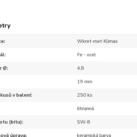
etry
ce
Wkret-met Klimas
ál
Fe - ocel
r Ø
4,8
19 mm
kusů v balení
250 ks
6hranná
otu (bitu)
SW-8
hová úprava
keramická barva