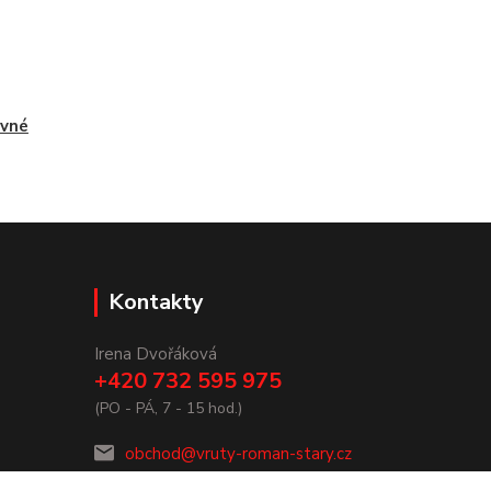
evné
Kontakty
Irena Dvořáková
+420 732 595 975
(PO - PÁ, 7 - 15 hod.)
obchod@vruty-roman-stary.cz