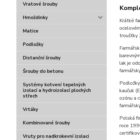
Vratové šrouby
Komple
Hmoždinky
Krátké fa
ocelovému
Matice
troušťky 
Podložky
Farmářsk
barevnými
Distanční šrouby
lak je od
farmářský
Šrouby do betonu
Podložky 
Systémy kotvení tepelných
izolací a hydroizolací plochých
kaučuk (E
střech
ozónu a c
farmářský
Vrtáky
Polská fi
Kombinované šrouby
roce 1990
certifiko
Vruty pro nadkrokevní izolaci