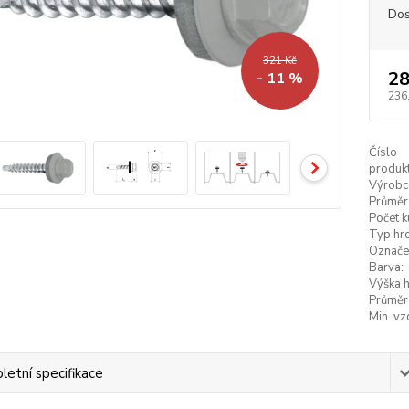
Dos
321 Kč
28
- 11 %
236
Číslo
produkt
Výrobc
Průměr
Počet k
Typ hro
Označe
Barva:
Výška h
Průměr
Min. vz
etní specifikace