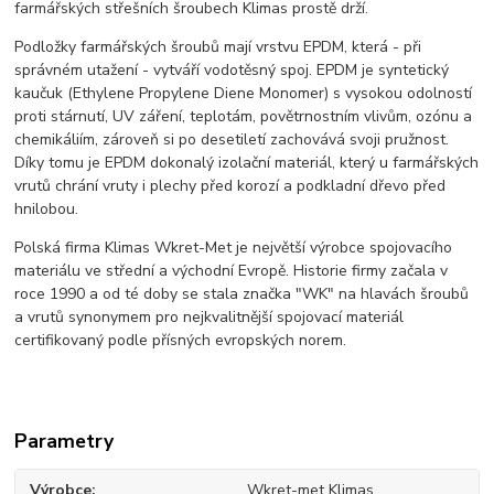
farmářských střešních šroubech Klimas prostě drží.
Podložky farmářských šroubů mají vrstvu EPDM, která - při
správném utažení - vytváří vodotěsný spoj. EPDM je syntetický
kaučuk (Ethylene Propylene Diene Monomer) s vysokou odolností
proti stárnutí, UV záření, teplotám, povětrnostním vlivům, ozónu a
chemikáliím, zároveň si po desetiletí zachovává svoji pružnost.
Díky tomu je EPDM dokonalý izolační materiál, který u farmářských
vrutů chrání vruty i plechy před korozí a podkladní dřevo před
hnilobou.
Polská firma Klimas Wkret-Met je největší výrobce spojovacího
materiálu ve střední a východní Evropě. Historie firmy začala v
roce 1990 a od té doby se stala značka "WK" na hlavách šroubů
a vrutů synonymem pro nejkvalitnější spojovací materiál
certifikovaný podle přísných evropských norem.
Parametry
Výrobce
Wkret-met Klimas