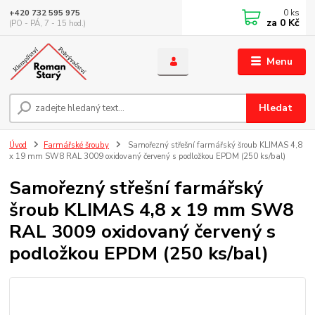
0
ks
+420 732 595 975
za
0 Kč
(PO - PÁ, 7 - 15 hod.)
Menu
Hledat
Úvod
Farmářské šrouby
Samořezný střešní farmářský šroub KLIMAS 4,8
x 19 mm SW8 RAL 3009 oxidovaný červený s podložkou EPDM (250 ks/bal)
Samořezný střešní farmářský
šroub KLIMAS 4,8 x 19 mm SW8
RAL 3009 oxidovaný červený s
podložkou EPDM (250 ks/bal)