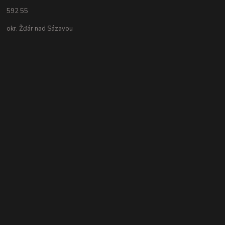
592 55
okr. Žďár nad Sázavou