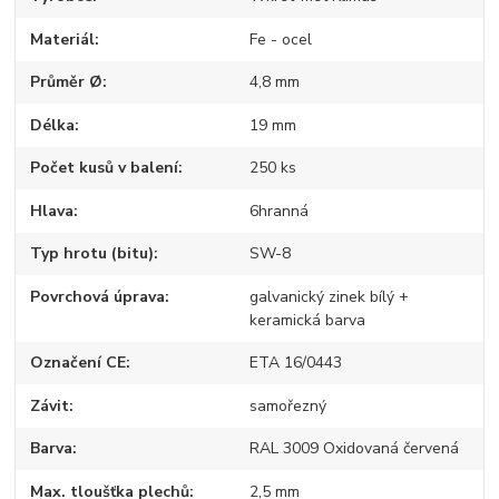
Materiál
Fe - ocel
Průměr Ø
4,8 mm
Délka
19 mm
Počet kusů v balení
250 ks
Hlava
6hranná
Typ hrotu (bitu)
SW-8
Povrchová úprava
galvanický zinek bílý +
keramická barva
Označení CE
ETA 16/0443
Závit
samořezný
Barva
RAL 3009 Oxidovaná červená
Max. tloušťka plechů
2,5 mm