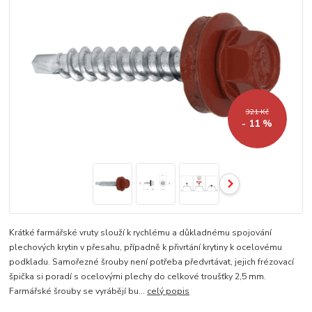
321 Kč
- 11 %
Krátké farmářské vruty slouží k rychlému a důkladnému spojování
plechových krytin v přesahu, případně k přivrtání krytiny k ocelovému
podkladu. Samořezné šrouby není potřeba předvrtávat, jejich frézovací
špička si poradí s ocelovými plechy do celkové troušťky 2,5 mm.
Farmářské šrouby se vyrábějí bu...
celý popis