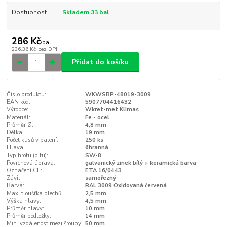
Dostupnost
Skladem 33 bal
286 Kč
/
bal
236,36 Kč
bez DPH
Přidat do košíku
Číslo produktu:
WKWSBP-48019-3009
EAN kód:
5907704416432
Výrobce:
Wkret-met Klimas
Materiál:
Fe - ocel
Průměr Ø:
4,8 mm
Délka:
19 mm
Počet kusů v balení:
250 ks
Hlava:
6hranná
Typ hrotu (bitu):
SW-8
Povrchová úprava:
galvanický zinek bílý + keramická barva
Označení CE:
ETA 16/0443
Závit:
samořezný
Barva:
RAL 3009 Oxidovaná červená
Max. tloušťka plechů:
2,5 mm
Výška hlavy:
4,5 mm
Průměr hlavy:
10 mm
Průměr podložky:
14 mm
Min. vzdálenost mezi šrouby:
50 mm