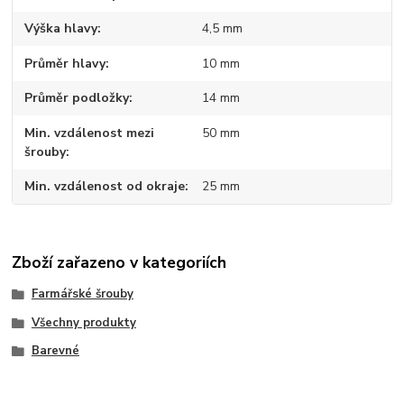
Výška hlavy
4,5 mm
Průměr hlavy
10 mm
Průměr podložky
14 mm
Min. vzdálenost mezi
50 mm
šrouby
Min. vzdálenost od okraje
25 mm
Zboží zařazeno v kategoriích
Farmářské šrouby
Všechny produkty
Barevné