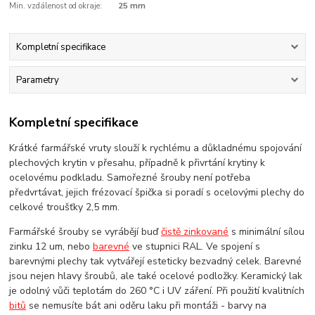
Min. vzdálenost od okraje:
25 mm
Kompletní specifikace
Parametry
Kompletní specifikace
Krátké farmářské vruty slouží k rychlému a důkladnému spojování
plechových krytin v přesahu, případně k přivrtání krytiny k
ocelovému podkladu. Samořezné šrouby není potřeba
předvrtávat, jejich frézovací špička si poradí s ocelovými plechy do
celkové troušťky 2,5 mm.
Farmářské šrouby se vyrábějí buď
čistě zinkované
s minimální sílou
zinku 12 um, nebo
barevné
ve stupnici RAL. Ve spojení s
barevnými plechy tak vytvářejí esteticky bezvadný celek. Barevné
jsou nejen hlavy šroubů, ale také ocelové podložky. Keramický lak
je odolný vůči teplotám do 260 °C i UV záření. Při použití kvalitních
bitů
se nemusíte bát ani oděru laku při montáži - barvy na