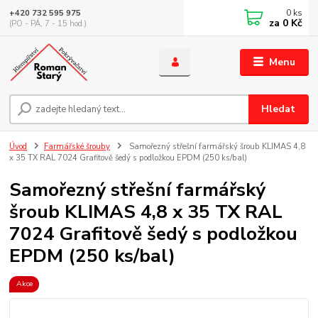
0
ks
+420 732 595 975
za
0 Kč
(PO - PÁ, 7 - 15 hod.)
Menu
Hledat
Úvod
Farmářské šrouby
Samořezný střešní farmářský šroub KLIMAS 4,8
x 35 TX RAL 7024 Grafitově šedý s podložkou EPDM (250 ks/bal)
Samořezný střešní farmářský
šroub KLIMAS 4,8 x 35 TX RAL
7024 Grafitově šedý s podložkou
EPDM (250 ks/bal)
Akce