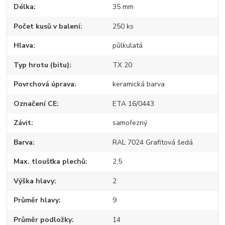
Délka
35 mm
Počet kusů v balení
250 ks
Hlava
půlkulatá
Typ hrotu (bitu)
TX 20
Povrchová úprava
keramická barva
Označení CE
ETA 16/0443
Závit
samořezný
Barva
RAL 7024 Grafitová šedá
Max. tloušťka plechů
2,5
Výška hlavy
2
Průměr hlavy
9
Průměr podložky
14