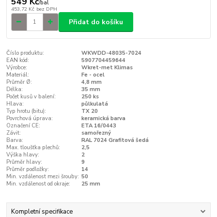
549 Kč
/
bal
453,72 Kč
bez DPH
Přidat do košíku
Číslo produktu:
WKWDD-48035-7024
EAN kód:
5907704459644
Výrobce:
Wkret-met Klimas
Materiál:
Fe - ocel
Průměr Ø:
4,8 mm
Délka:
35 mm
Počet kusů v balení:
250 ks
Hlava:
půlkulatá
Typ hrotu (bitu):
TX 20
Povrchová úprava:
keramická barva
Označení CE:
ETA 16/0443
Závit:
samořezný
Barva:
RAL 7024 Grafitová šedá
Max. tloušťka plechů:
2,5
Výška hlavy:
2
Průměr hlavy:
9
Průměr podložky:
14
Min. vzdálenost mezi šrouby:
50
Min. vzdálenost od okraje:
25 mm
Kompletní specifikace