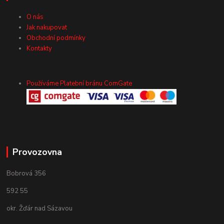
O nás
Jak nakupovat
Obchodní podmínky
Kontakty
Používáme Platební bránu ComGate
Provozovna
Bobrová 356
592 55
okr. Žďár nad Sázavou