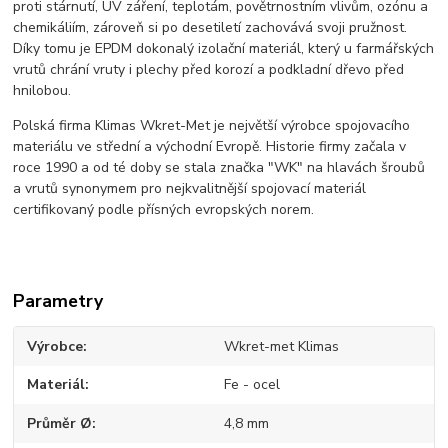
proti stárnutí, UV záření, teplotám, povětrnostním vlivům, ozónu a
chemikáliím, zároveň si po desetiletí zachovává svoji pružnost.
Díky tomu je EPDM dokonalý izolační materiál, který u farmářských
vrutů chrání vruty i plechy před korozí a podkladní dřevo před
hnilobou.
Polská firma Klimas Wkret-Met je největší výrobce spojovacího
materiálu ve střední a východní Evropě. Historie firmy začala v
roce 1990 a od té doby se stala značka "WK" na hlavách šroubů
a vrutů synonymem pro nejkvalitnější spojovací materiál
certifikovaný podle přísných evropských norem.
Parametry
Výrobce
Wkret-met Klimas
Materiál
Fe - ocel
Průměr Ø
4,8 mm