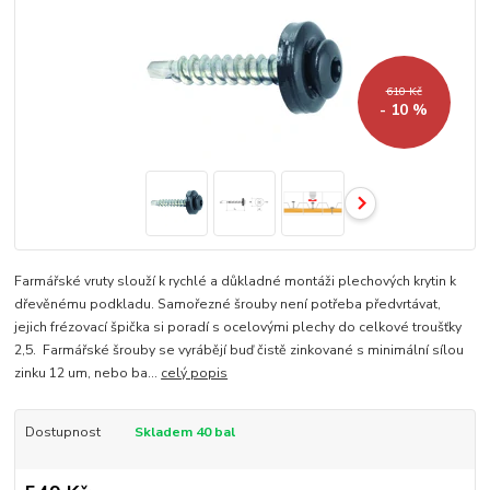
610 Kč
- 10 %
Farmářské vruty slouží k rychlé a důkladné montáži plechových krytin k
dřevěnému podkladu. Samořezné šrouby není potřeba předvrtávat,
jejich frézovací špička si poradí s ocelovými plechy do celkové troušťky
2,5. Farmářské šrouby se vyrábějí buď čistě zinkované s minimální sílou
zinku 12 um, nebo ba...
celý popis
Dostupnost
Skladem 40 bal