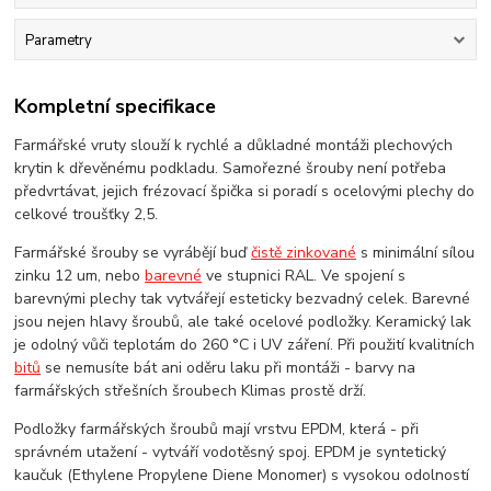
Parametry
Kompletní specifikace
Farmářské vruty slouží k rychlé a důkladné montáži plechových
krytin k dřevěnému podkladu. Samořezné šrouby není potřeba
předvrtávat, jejich frézovací špička si poradí s ocelovými plechy do
celkové troušťky 2,5.
Farmářské šrouby se vyrábějí buď
čistě zinkované
s minimální sílou
zinku 12 um, nebo
barevné
ve stupnici RAL. Ve spojení s
barevnými plechy tak vytvářejí esteticky bezvadný celek. Barevné
jsou nejen hlavy šroubů, ale také ocelové podložky. Keramický lak
je odolný vůči teplotám do 260 °C i UV záření. Při použití kvalitních
bitů
se nemusíte bát ani oděru laku při montáži - barvy na
farmářských střešních šroubech Klimas prostě drží.
Podložky farmářských šroubů mají vrstvu EPDM, která - při
správném utažení - vytváří vodotěsný spoj. EPDM je syntetický
kaučuk (Ethylene Propylene Diene Monomer) s vysokou odolností