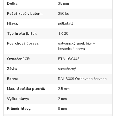
Délka
35 mm
Počet kusů v balení
250 ks
Hlava
půlkulatá
Typ hrotu (bitu)
TX 20
Povrchová úprava
galvanický zinek bílý +
keramická barva
Označení CE
ETA 16/0443
Závit
samořezný
Barva
RAL 3009 Oxidovaná červená
Max. tloušťka plechů
2,5 mm
Výška hlavy
2 mm
Průměr hlavy
9 mm