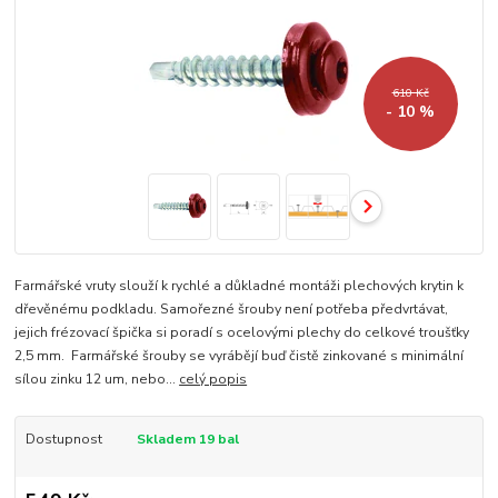
610 Kč
- 10 %
Farmářské vruty slouží k rychlé a důkladné montáži plechových krytin k
dřevěnému podkladu. Samořezné šrouby není potřeba předvrtávat,
jejich frézovací špička si poradí s ocelovými plechy do celkové troušťky
2,5 mm. Farmářské šrouby se vyrábějí buď čistě zinkované s minimální
sílou zinku 12 um, nebo...
celý popis
Dostupnost
Skladem 19 bal