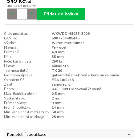
549 Kč
/
bal
453,72 Kč
bez DPH
Přidat do košíku
Číslo produktu:
WKWDD-48035-3009
EAN kód:
5907704485445
Výrobce:
Wkret-met Klimas
Materiál:
Fe - ocel
Průměr Ø:
4,8 mm
Délka:
35 mm
Počet kusů v balení:
250 ks
Hlava:
půlkulatá
Typ hrotu (bitu):
TX 20
Povrchová úprava:
galvanický zinek bílý + keramická barva
Označení CE:
ETA 16/0443
Závit:
samořezný
Barva:
RAL 3009 Oxidovaná červená
Max. tloušťka plechů:
2,5 mm
Výška hlavy:
2 mm
Průměr hlavy:
9 mm
Průměr podložky:
14 mm
Min. vzdálenost mezi šrouby:
50 mm
Min. vzdálenost od okraje:
25 mm
Kompletní specifikace