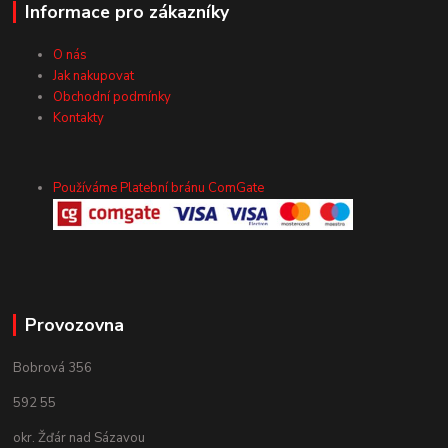
Informace pro zákazníky
O nás
Jak nakupovat
Obchodní podmínky
Kontakty
Používáme Platební bránu ComGate
Provozovna
Bobrová 356
592 55
okr. Žďár nad Sázavou