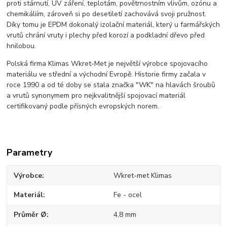
proti stárnutí, UV záření, teplotám, povětrnostním vlivům, ozónu a
chemikáliím, zároveň si po desetiletí zachovává svoji pružnost.
Díky tomu je EPDM dokonalý izolační materiál, který u farmářských
vrutů chrání vruty i plechy před korozí a podkladní dřevo před
hnilobou.
Polská firma Klimas Wkret-Met je největší výrobce spojovacího
materiálu ve střední a východní Evropě. Historie firmy začala v
roce 1990 a od té doby se stala značka "WK" na hlavách šroubů
a vrutů synonymem pro nejkvalitnější spojovací materiál
certifikovaný podle přísných evropských norem.
Parametry
Výrobce
Wkret-met Klimas
Materiál
Fe - ocel
Průměr Ø
4,8 mm