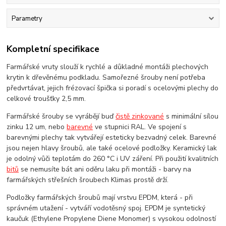
Parametry
Kompletní specifikace
Farmářské vruty slouží k rychlé a důkladné montáži plechových
krytin k dřevěnému podkladu. Samořezné šrouby není potřeba
předvrtávat, jejich frézovací špička si poradí s ocelovými plechy do
celkové troušťky 2,5 mm.
Farmářské šrouby se vyrábějí buď
čistě zinkované
s minimální sílou
zinku 12 um, nebo
barevné
ve stupnici RAL. Ve spojení s
barevnými plechy tak vytvářejí esteticky bezvadný celek. Barevné
jsou nejen hlavy šroubů, ale také ocelové podložky. Keramický lak
je odolný vůči teplotám do 260 °C i UV záření. Při použití kvalitních
bitů
se nemusíte bát ani oděru laku při montáži - barvy na
farmářských střešních šroubech Klimas prostě drží.
Podložky farmářských šroubů mají vrstvu EPDM, která - při
správném utažení - vytváří vodotěsný spoj. EPDM je syntetický
kaučuk (Ethylene Propylene Diene Monomer) s vysokou odolností