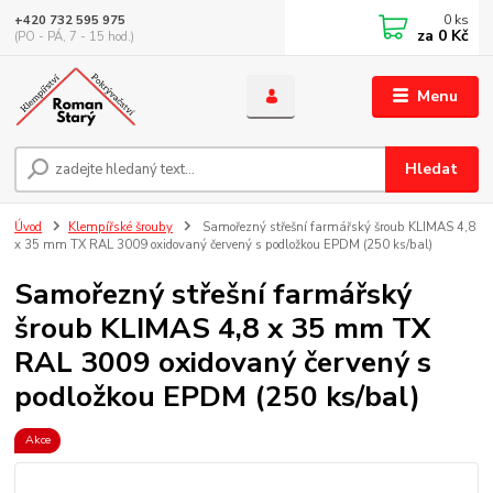
0
ks
+420 732 595 975
za
0 Kč
(PO - PÁ, 7 - 15 hod.)
Menu
Hledat
Úvod
Klempířské šrouby
Samořezný střešní farmářský šroub KLIMAS 4,8
x 35 mm TX RAL 3009 oxidovaný červený s podložkou EPDM (250 ks/bal)
Samořezný střešní farmářský
šroub KLIMAS 4,8 x 35 mm TX
RAL 3009 oxidovaný červený s
podložkou EPDM (250 ks/bal)
Akce