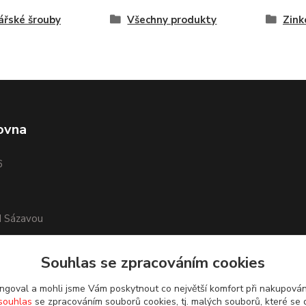
řské šrouby
Všechny produkty
Zink
ovna
6
d Sázavou
Souhlas se zpracováním cookies
goval a mohli jsme Vám poskytnout co největší komfort při nakupová
souhlas
se zpracováním souborů cookies, tj. malých souborů, které se 