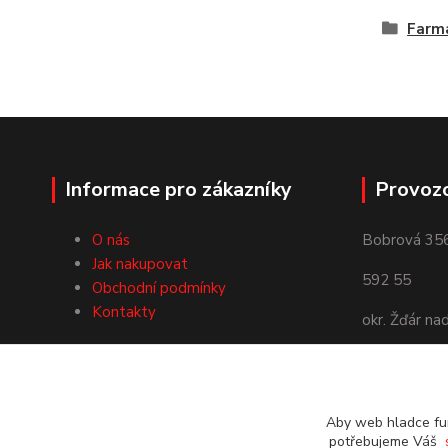
Farmá
Informace pro zákazníky
Provoz
O nás
Bobrová 35
Jak nakupovat
592 55
Obchodní podmínky
Kontakty
okr. Žďár na
Používáme Platební bránu
ComGate
Aby web hladce fun
potřebujeme Váš