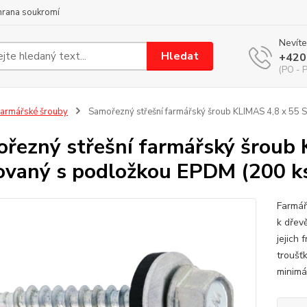
hrana soukromí
Nevíte
Hledat
+420
(PO - P
armářské šrouby
Samořezný střešní farmářský šroub KLIMAS 4,8 x 55 
řezný střešní farmářský šroub
ovaný s podložkou EPDM (200 ks
Farmář
k dřev
jejich 
troušť
minimál