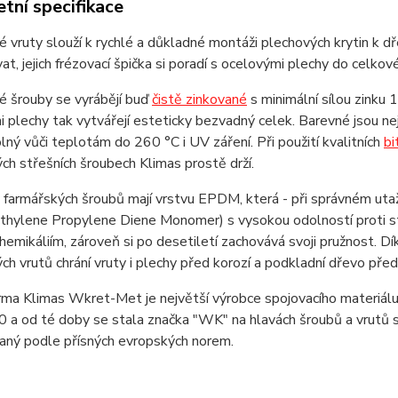
tní specifikace
 vruty slouží k rychlé a důkladné montáži plechových krytin k
at, jejich frézovací špička si poradí s ocelovými plechy do celkov
é šrouby se vyrábějí buď
čistě zinkované
s minimální sílou zinku
 plechy tak vytvářejí esteticky bezvadný celek. Barevné jsou ne
olný vůči teplotám do 260 °C i UV záření. Při použití kvalitních
bi
ch střešních šroubech Klimas prostě drží.
farmářských šroubů mají vrstvu EPDM, která - při správném utaž
thylene Propylene Diene Monomer) s vysokou odolností proti st
hemikáliím, zároveň si po desetiletí zachovává svoji pružnost. D
ch vrutů chrání vruty i plechy před korozí a podkladní dřevo pře
rma Klimas Wkret-Met je největší výrobce spojovacího materiálu 
 a od té doby se stala značka "WK" na hlavách šroubů a vrutů s
vaný podle přísných evropských norem.