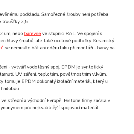
 dřevěnému podkladu. Samořezné šrouby není potřeba
é troušťky 2,5.
 12 um, nebo
barevné
ve stupnici RAL. Ve spojení s
jen hlavy šroubů, ale také ocelové podložky. Keramický
tů
se nemusíte bát ani oděru laku při montáži - barvy na
ení - vytváří vodotěsný spoj. EPDM je syntetický
árnutí, UV záření, teplotám, povětrnostním vlivům,
íky tomu je EPDM dokonalý izolační materiál, který u
d hnilobou.
ve střední a východní Evropě. Historie firmy začala v
ynonymem pro nejkvalitnější spojovací materiál