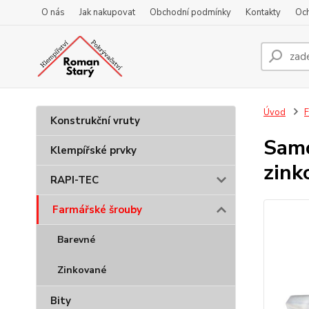
O nás
Jak nakupovat
Obchodní podmínky
Kontakty
Oc
Úvod
F
Konstrukční vruty
Samo
Klempířské prvky
zink
RAPI-TEC
Farmářské šrouby
Barevné
Zinkované
Bity