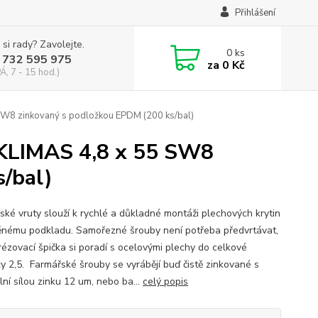
Přihlášení
 si rady? Zavolejte.
0
ks
 732 595 975
za
0 Kč
Á, 7 - 15 hod.)
SW8 zinkovaný s podložkou EPDM (200 ks/bal)
 KLIMAS 4,8 x 55 SW8
/bal)
ské vruty slouží k rychlé a důkladné montáži plechových krytin
ěnému podkladu. Samořezné šrouby není potřeba předvrtávat,
frézovací špička si poradí s ocelovými plechy do celkové
ky 2,5. Farmářské šrouby se vyrábějí buď čistě zinkované s
ní sílou zinku 12 um, nebo ba...
celý popis