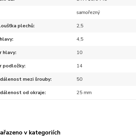
samořezný
loušťka plechů
2,5
hlavy
4,5
 hlavy
10
r podložky
14
zdálenost mezi šrouby
50
zdálenost od okraje
25 mm
zařazeno v kategoriích