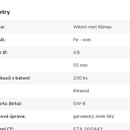
etry
ce
Wkret-met Klimas
ál
Fe - ocel
r Ø
4,8
55 mm
kusů v balení
200 ks
6hranná
otu (bitu)
SW-8
hová úprava
galvanický zinek bílý
ení CE
ETA 16/0443