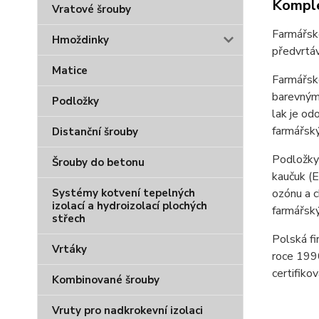
Komple
Vratové šrouby
Farmářské
Hmoždinky
předvrtáv
Matice
Farmářsk
barevnými
Podložky
lak je od
farmářský
Distanční šrouby
Podložky 
Šrouby do betonu
kaučuk (E
Systémy kotvení tepelných
ozónu a c
izolací a hydroizolací plochých
farmářský
střech
Polská fi
Vrtáky
roce 1990
certifiko
Kombinované šrouby
Vruty pro nadkrokevní izolaci