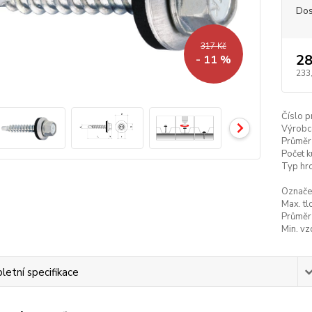
Dos
317 Kč
28
- 11 %
233
Číslo p
Výrobc
Průměr
Počet k
Typ hro
Označe
Max. tl
Průměr 
Min. vz
etní specifikace