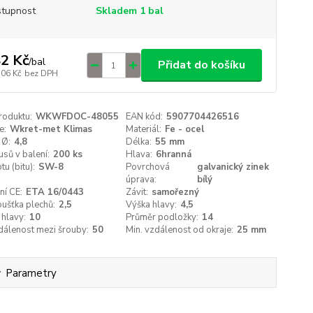
tupnost
Skladem 1 bal
2 Kč
/
bal
Přidat do košíku
,06 Kč
bez DPH
roduktu:
WKWFDOC-48055
EAN kód:
5907704426516
e:
Wkret-met Klimas
Materiál:
Fe - ocel
 Ø:
4,8
Délka:
55 mm
usů v balení:
200 ks
Hlava:
6hranná
tu (bitu):
SW-8
Povrchová
galvanický zinek
úprava:
bílý
ní CE:
ETA 16/0443
Závit:
samořezný
oušťka plechů:
2,5
Výška hlavy:
4,5
hlavy:
10
Průměr podložky:
14
dálenost mezi šrouby:
50
Min. vzdálenost od okraje:
25 mm
Parametry