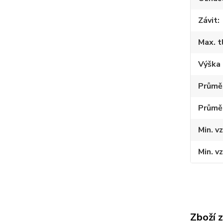
Závit
Max. t
Výška 
Průměr
Průmě
Min. v
Min. v
Zboží 