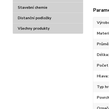
Stavební chemie
Param
Distanční podložky
Výrob
Všechny produkty
Materi
Průmě
Délka
Počet 
Hlava
Typ hr
Povrc
Označ