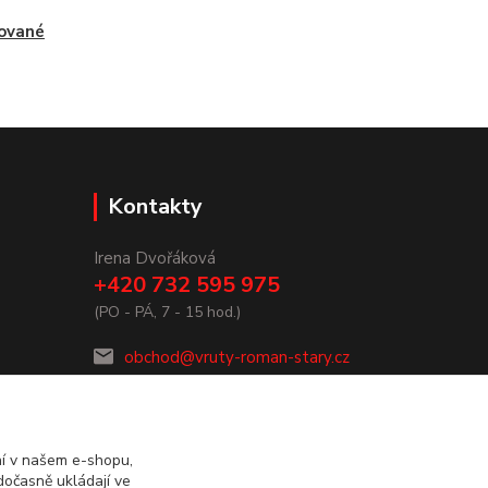
ované
Kontakty
Irena Dvořáková
+420 732 595 975
(PO - PÁ, 7 - 15 hod.)
obchod@vruty-roman-stary.cz
ní v našem e-shopu,
dočasně ukládají ve