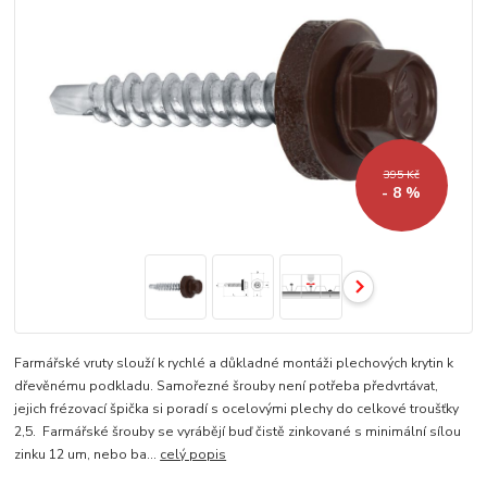
395 Kč
- 8 %
Farmářské vruty slouží k rychlé a důkladné montáži plechových krytin k
dřevěnému podkladu. Samořezné šrouby není potřeba předvrtávat,
jejich frézovací špička si poradí s ocelovými plechy do celkové troušťky
2,5. Farmářské šrouby se vyrábějí buď čistě zinkované s minimální sílou
zinku 12 um, nebo ba...
celý popis