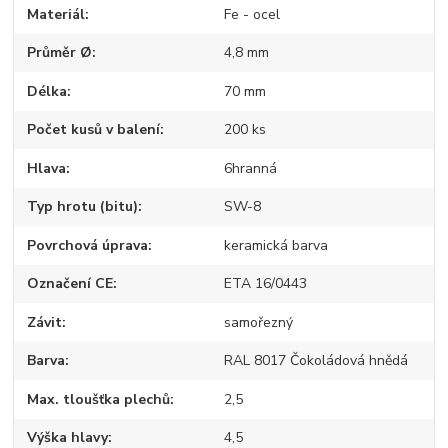
Materiál
Fe - ocel
Průměr Ø
4,8 mm
Délka
70 mm
Počet kusů v balení
200 ks
Hlava
6hranná
Typ hrotu (bitu)
SW-8
Povrchová úprava
keramická barva
Označení CE
ETA 16/0443
Závit
samořezný
Barva
RAL 8017 Čokoládová hnědá
Max. tloušťka plechů
2,5
Výška hlavy
4,5