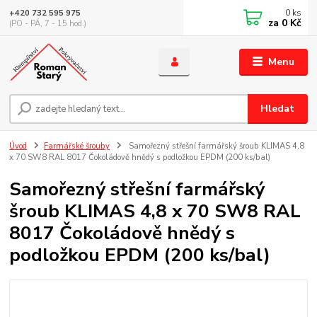
0
ks
+420 732 595 975
za
0 Kč
(PO - PÁ, 7 - 15 hod.)
Menu
Hledat
Úvod
Farmářské šrouby
Samořezný střešní farmářský šroub KLIMAS 4,8
x 70 SW8 RAL 8017 Čokoládově hnědý s podložkou EPDM (200 ks/bal)
Samořezný střešní farmářský
šroub KLIMAS 4,8 x 70 SW8 RAL
8017 Čokoládově hnědý s
podložkou EPDM (200 ks/bal)