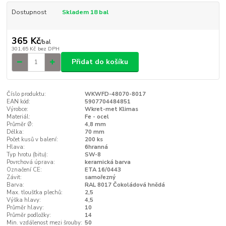
Dostupnost
Skladem 18 bal
365 Kč
/
bal
301,65 Kč
bez DPH
Přidat do košíku
Číslo produktu:
WKWFD-48070-8017
EAN kód:
5907704484851
Výrobce:
Wkret-met Klimas
Materiál:
Fe - ocel
Průměr Ø:
4,8 mm
Délka:
70 mm
Počet kusů v balení:
200 ks
Hlava:
6hranná
Typ hrotu (bitu):
SW-8
Povrchová úprava:
keramická barva
Označení CE:
ETA 16/0443
Závit:
samořezný
Barva:
RAL 8017 Čokoládová hnědá
Max. tloušťka plechů:
2,5
Výška hlavy:
4,5
Průměr hlavy:
10
Průměr podložky:
14
Min. vzdálenost mezi šrouby:
50