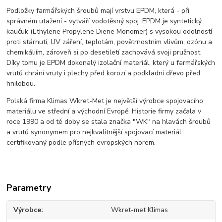
Podložky farmářských šroubů mají vrstvu EPDM, která - při
správném utažení - vytváří vodotěsný spoj. EPDM je syntetický
kaučuk (Ethylene Propylene Diene Monomer) s vysokou odolností
proti stárnutí, UV záření, teplotám, povětrnostním vlivům, ozónu a
chemikáliím, zároveň si po desetiletí zachovává svoji pružnost.
Díky tomu je EPDM dokonalý izolační materiál, který u farmářských
vrutů chrání vruty i plechy před korozí a podkladní dřevo před
hnilobou.
Polská firma Klimas Wkret-Met je největší výrobce spojovacího
materiálu ve střední a východní Evropě. Historie firmy začala v
roce 1990 a od té doby se stala značka "WK" na hlavách šroubů
a vrutů synonymem pro nejkvalitnější spojovací materiál
certifikovaný podle přísných evropských norem.
Parametry
Výrobce
Wkret-met Klimas