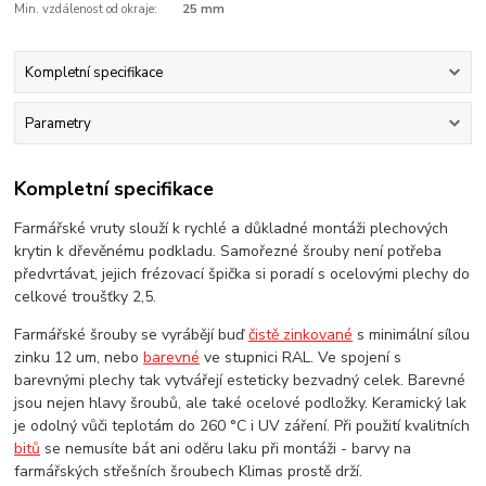
Min. vzdálenost od okraje:
25 mm
Kompletní specifikace
Parametry
Kompletní specifikace
Farmářské vruty slouží k rychlé a důkladné montáži plechových
krytin k dřevěnému podkladu. Samořezné šrouby není potřeba
předvrtávat, jejich frézovací špička si poradí s ocelovými plechy do
celkové troušťky 2,5.
Farmářské šrouby se vyrábějí buď
čistě zinkované
s minimální sílou
zinku 12 um, nebo
barevné
ve stupnici RAL. Ve spojení s
barevnými plechy tak vytvářejí esteticky bezvadný celek. Barevné
jsou nejen hlavy šroubů, ale také ocelové podložky. Keramický lak
je odolný vůči teplotám do 260 °C i UV záření. Při použití kvalitních
bitů
se nemusíte bát ani oděru laku při montáži - barvy na
farmářských střešních šroubech Klimas prostě drží.