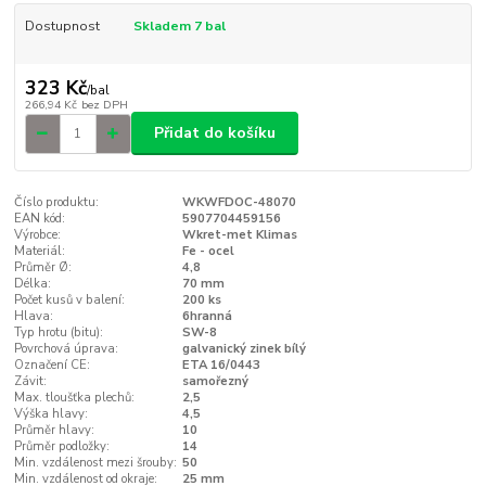
Dostupnost
Skladem 7 bal
323 Kč
/
bal
266,94 Kč
bez DPH
Přidat do košíku
Číslo produktu:
WKWFDOC-48070
EAN kód:
5907704459156
Výrobce:
Wkret-met Klimas
Materiál:
Fe - ocel
Průměr Ø:
4,8
Délka:
70 mm
Počet kusů v balení:
200 ks
Hlava:
6hranná
Typ hrotu (bitu):
SW-8
Povrchová úprava:
galvanický zinek bílý
Označení CE:
ETA 16/0443
Závit:
samořezný
Max. tloušťka plechů:
2,5
Výška hlavy:
4,5
Průměr hlavy:
10
Průměr podložky:
14
Min. vzdálenost mezi šrouby:
50
Min. vzdálenost od okraje:
25 mm