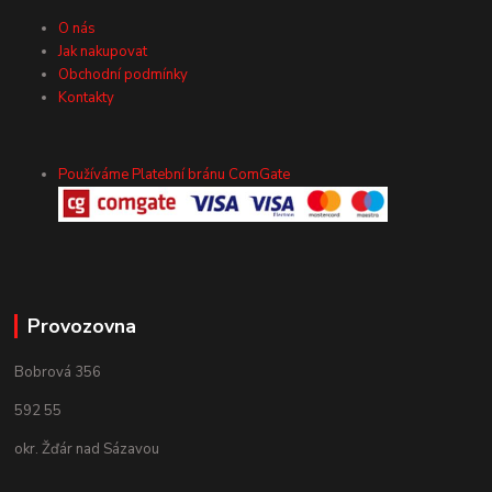
O nás
Jak nakupovat
Obchodní podmínky
Kontakty
Používáme Platební bránu ComGate
Provozovna
Bobrová 356
592 55
okr. Žďár nad Sázavou