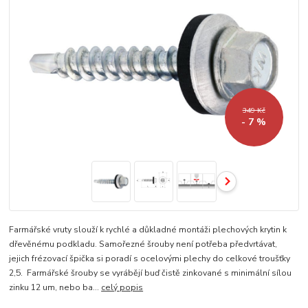
349 Kč
- 7 %
Farmářské vruty slouží k rychlé a důkladné montáži plechových krytin k
dřevěnému podkladu. Samořezné šrouby není potřeba předvrtávat,
jejich frézovací špička si poradí s ocelovými plechy do celkové troušťky
2,5. Farmářské šrouby se vyrábějí buď čistě zinkované s minimální sílou
zinku 12 um, nebo ba...
celý popis