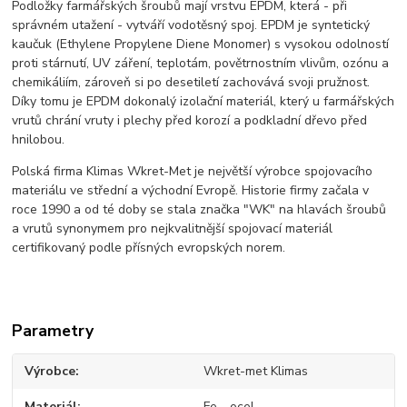
Podložky farmářských šroubů mají vrstvu EPDM, která - při
správném utažení - vytváří vodotěsný spoj. EPDM je syntetický
kaučuk (Ethylene Propylene Diene Monomer) s vysokou odolností
proti stárnutí, UV záření, teplotám, povětrnostním vlivům, ozónu a
chemikáliím, zároveň si po desetiletí zachovává svoji pružnost.
Díky tomu je EPDM dokonalý izolační materiál, který u farmářských
vrutů chrání vruty i plechy před korozí a podkladní dřevo před
hnilobou.
Polská firma Klimas Wkret-Met je největší výrobce spojovacího
materiálu ve střední a východní Evropě. Historie firmy začala v
roce 1990 a od té doby se stala značka "WK" na hlavách šroubů
a vrutů synonymem pro nejkvalitnější spojovací materiál
certifikovaný podle přísných evropských norem.
Parametry
Výrobce
Wkret-met Klimas
Materiál
Fe - ocel