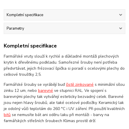
Kompletní specifikace
Parametry
Kompletní specifikace
Farmářské vruty slouží k rychlé a důkladné montáži plechových
krytin k dřevěnému podkladu. Samořezné šrouby není potřeba
předvrtávat, jejich frézovací špička si poradí s ocelovými plechy do
celkové troušťky 2,5.
Farmářské šrouby se vyrábějí buď
čistě zinkované
s minimální sílou
zinku 12 um, nebo
barevné
ve stupnici RAL. Ve spojení s
barevnými plechy tak vytvářejí esteticky bezvadný celek. Barevné
jsou nejen hlavy šroubů, ale také ocelové podložky. Keramický lak
je odolný vůči teplotám do 260 °C i UV záření. Při použití kvalitních
bitů
se nemusíte bát ani oděru laku při montáži - barvy na
farmářských střešních šroubech Klimas prostě drží.