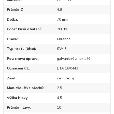
Průměr Ø
4,8
Délka
70 mm
Počet kusů v balení
200 ks
Hlava
6hranná
Typ hrotu (bitu)
SW-8
Povrchová úprava
galvanický zinek bílý
Označení CE
ETA 16/0443
Závit
samořezný
Max. tloušťka plechů
2,5
Výška hlavy
4,5
Průměr hlavy
10