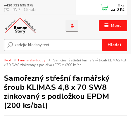
0
ks
+420 732 595 975
za
0 Kč
(PO - PÁ, 7 - 15 hod.)
Menu
Hledat
Úvod
Farmářské šrouby
Samořezný střešní farmářský šroub KLIMAS 4,8
x 70 SW8 zinkovaný s podložkou EPDM (200 ks/bal)
Samořezný střešní farmářský
šroub KLIMAS 4,8 x 70 SW8
zinkovaný s podložkou EPDM
(200 ks/bal)