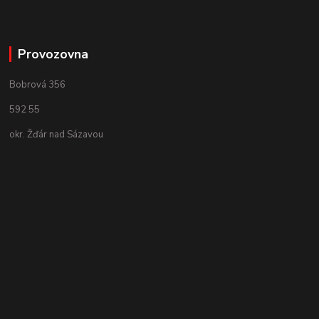
Provozovna
Bobrová 356
592 55
okr. Žďár nad Sázavou