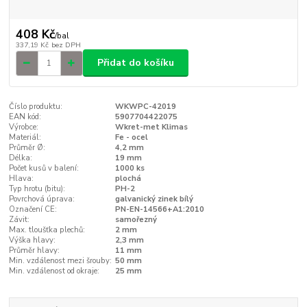
408 Kč
/
bal
337,19 Kč
bez DPH
Přidat do košíku
Číslo produktu:
WKWPC-42019
EAN kód:
5907704422075
Výrobce:
Wkret-met Klimas
Materiál:
Fe - ocel
Průměr Ø:
4,2 mm
Délka:
19 mm
Počet kusů v balení:
1000 ks
Hlava:
plochá
Typ hrotu (bitu):
PH-2
Povrchová úprava:
galvanický zinek bílý
Označení CE:
PN-EN-14566+A1:2010
Závit:
samořezný
Max. tloušťka plechů:
2 mm
Výška hlavy:
2,3 mm
Průměr hlavy:
11 mm
Min. vzdálenost mezi šrouby:
50 mm
Min. vzdálenost od okraje:
25 mm