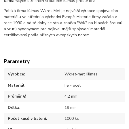
farmářských střešních šroubech Klimas prostě drží.
Polská firma Klimas Wkret-Met je největší výrobce spojovacího
materiálu ve střední a východní Evropě. Historie firmy začala v
roce 1990 a od té doby se stala značka "WK" na hlavách šroubů
a vrutů synonymem pro nejkvalitnější spojovací materiál
certifikovaný podle přísných evropských norem.
Parametry
Výrobce
Wkret-met Klimas
Materiál
Fe - ocel
Průměr Ø
4,2 mm
Délka
19 mm
Počet kusů v balení
1000 ks