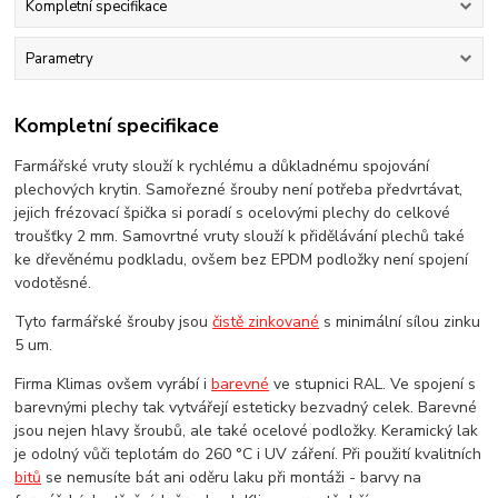
Kompletní specifikace
Parametry
Kompletní specifikace
Farmářské vruty slouží k rychlému a důkladnému spojování
plechových krytin. Samořezné šrouby není potřeba předvrtávat,
jejich frézovací špička si poradí s ocelovými plechy do celkové
troušťky 2 mm. Samovrtné vruty slouží k přidělávání plechů také
ke dřevěnému podkladu, ovšem bez EPDM podložky není spojení
vodotěsné.
Tyto farmářské šrouby jsou
čistě zinkované
s minimální sílou zinku
5 um.
Firma Klimas ovšem vyrábí i
barevné
ve stupnici RAL. Ve spojení s
barevnými plechy tak vytvářejí esteticky bezvadný celek. Barevné
jsou nejen hlavy šroubů, ale také ocelové podložky. Keramický lak
je odolný vůči teplotám do 260 °C i UV záření. Při použití kvalitních
bitů
se nemusíte bát ani oděru laku při montáži - barvy na