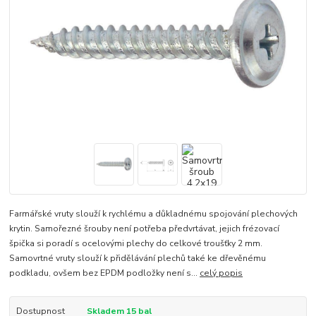
Farmářské vruty slouží k rychlému a důkladnému spojování plechových
krytin. Samořezné šrouby není potřeba předvrtávat, jejich frézovací
špička si poradí s ocelovými plechy do celkové troušťky 2 mm.
Samovrtné vruty slouží k přidělávání plechů také ke dřevěnému
podkladu, ovšem bez EPDM podložky není s...
celý popis
Dostupnost
Skladem 15 bal