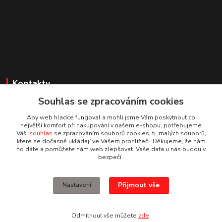
Kontakty
Souhlas se zpracováním cookies
Irena Dvořáková
+420 732 595 975
Aby web hladce fungoval a mohli jsme Vám poskytnout co
(PO - PÁ, 7 - 15 hod.)
největší komfort při nakupování v našem e-shopu, potřebujeme
Váš
souhlas
se zpracováním souborů cookies, tj. malých souborů,
které se dočasně ukládají ve Vašem prohlížeči. Děkujeme, že nám
obchod@vruty-roman-stary.cz
ho dáte a pomůžete nám web zlepšovat. Vaše data u nás budou v
bezpečí.
Přijmout vše
Nastavení
© Roman Starý
Odmítnout vše můžete
zde
.