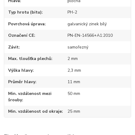
Hlava
plochá
Typ hrotu (bitu)
PH-2
Povrchová úprava
galvanický zinek bílý
Označení CE
PN-EN-14566+A1:2010
Závit
samořezný
Max. tloušťka plechů
2 mm
Výška hlavy
2,3 mm
Průměr hlavy
11 mm
Min. vzdálenost mezi
50 mm
šrouby
Min. vzdálenost od okraje
25 mm