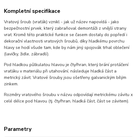
Kompletní specifikace
Vratový šroub (vraťák) vznikl - jak už název napovídá - jako
bezpečnostní prvek, který zabraňoval demontáži z vnější strany
vrat. Kromě této praktické funkce se časem dostaly do popředí i
dekorační vlastnosti vratových šroubů, díky hladkému povrchu
hlavy se hodí všude tam, kde by nám jiný spojovák trhal oblečení
(lavičky, židle, zábradlí).
Pod hladkou půlkulatou hlavou je čtyřhran, který brání protáčení
vraťáku v materiálu při utahování, následuje hladká část a
metrický závit. Vratové šrouby jsou ošetřeny galvanickým bílým
zinkem.
Rozměry vratového šroubu v názvu odpovídají metrickému závitu x
celé délce pod hlavou (tj. čtyřhran, hladká část, část se závitem).
Parametry