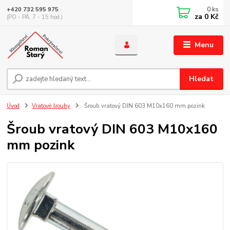
0
ks
+420 732 595 975
za
0 Kč
(PO - PÁ, 7 - 15 hod.)
Menu
Hledat
Úvod
Vratové šrouby
Šroub vratový DIN 603 M10x160 mm pozink
Šroub vratový DIN 603 M10x160
mm pozink