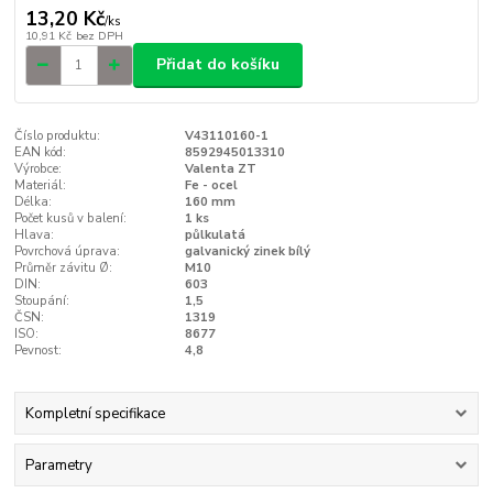
13,20 Kč
/
ks
10,91 Kč
bez DPH
Přidat do košíku
Číslo produktu:
V43110160-1
EAN kód:
8592945013310
Výrobce:
Valenta ZT
Materiál:
Fe - ocel
Délka:
160 mm
Počet kusů v balení:
1 ks
Hlava:
půlkulatá
Povrchová úprava:
galvanický zinek bílý
Průměr závitu Ø:
M10
DIN:
603
Stoupání:
1,5
ČSN:
1319
ISO:
8677
Pevnost:
4,8
Kompletní specifikace
Parametry