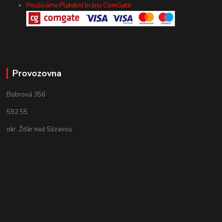
Používáme Platební bránu ComGate
Provozovna
Bobrová 356
592 55
okr. Žďár nad Sázavou