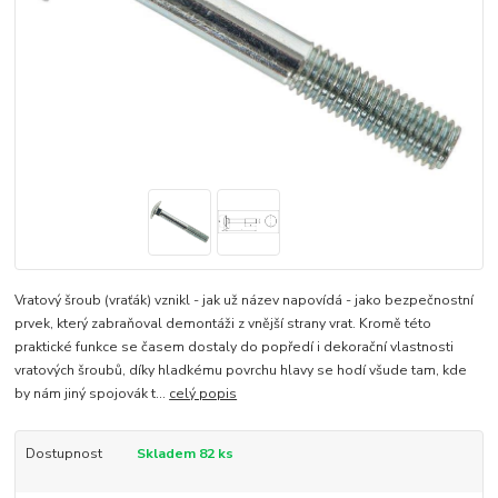
Vratový šroub (vraťák) vznikl - jak už název napovídá - jako bezpečnostní
prvek, který zabraňoval demontáži z vnější strany vrat. Kromě této
praktické funkce se časem dostaly do popředí i dekorační vlastnosti
vratových šroubů, díky hladkému povrchu hlavy se hodí všude tam, kde
by nám jiný spojovák t...
celý popis
Dostupnost
Skladem 82 ks