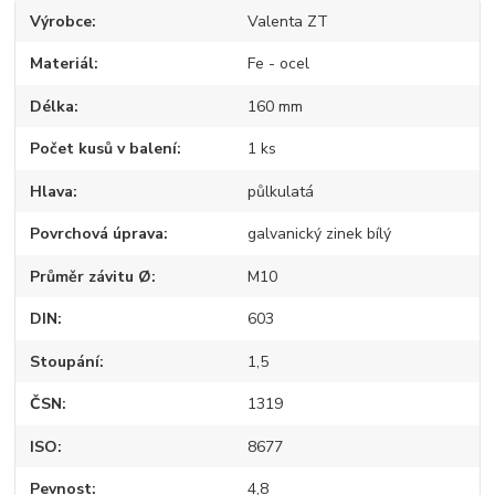
Výrobce
Valenta ZT
Materiál
Fe - ocel
Délka
160 mm
Počet kusů v balení
1 ks
Hlava
půlkulatá
Povrchová úprava
galvanický zinek bílý
Průměr závitu Ø
M10
DIN
603
Stoupání
1,5
ČSN
1319
ISO
8677
Pevnost
4,8