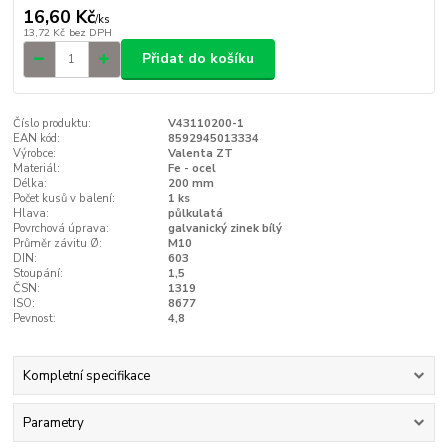
16,60 Kč
/
ks
13,72 Kč
bez DPH
Přidat do košíku
Číslo produktu:
V43110200-1
EAN kód:
8592945013334
Výrobce:
Valenta ZT
Materiál:
Fe - ocel
Délka:
200 mm
Počet kusů v balení:
1 ks
Hlava:
půlkulatá
Povrchová úprava:
galvanický zinek bílý
Průměr závitu Ø:
M10
DIN:
603
Stoupání:
1,5
ČSN:
1319
ISO:
8677
Pevnost:
4,8
Kompletní specifikace
Parametry