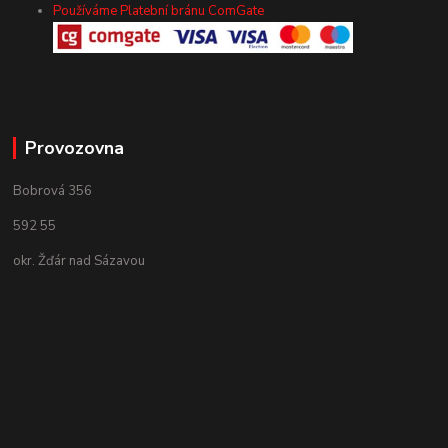
Používáme Platební bránu ComGate
Provozovna
Bobrová 356
592 55
okr. Žďár nad Sázavou