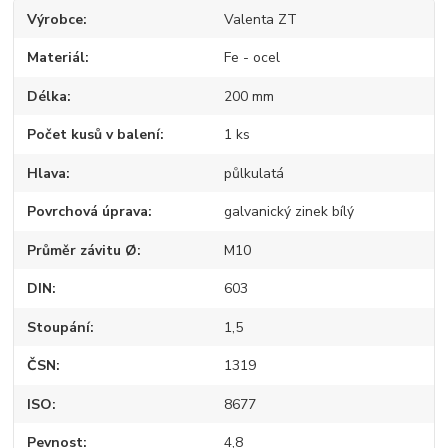
Výrobce
Valenta ZT
Materiál
Fe - ocel
Délka
200 mm
Počet kusů v balení
1 ks
Hlava
půlkulatá
Povrchová úprava
galvanický zinek bílý
Průměr závitu Ø
M10
DIN
603
Stoupání
1,5
ČSN
1319
ISO
8677
Pevnost
4,8