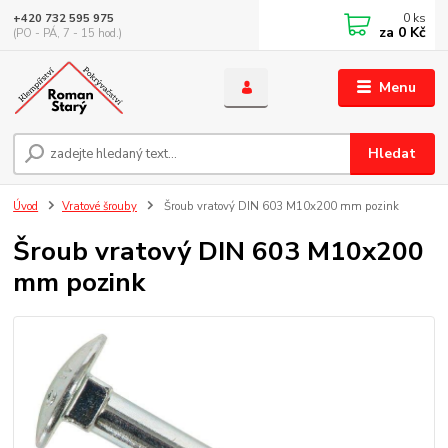
0
ks
+420 732 595 975
za
0 Kč
(PO - PÁ, 7 - 15 hod.)
Menu
Hledat
Úvod
Vratové šrouby
Šroub vratový DIN 603 M10x200 mm pozink
Šroub vratový DIN 603 M10x200
mm pozink