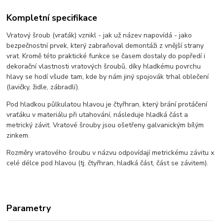
Kompletní specifikace
Vratový šroub (vraťák) vznikl - jak už název napovídá - jako
bezpečnostní prvek, který zabraňoval demontáži z vnější strany
vrat. Kromě této praktické funkce se časem dostaly do popředí i
dekorační vlastnosti vratových šroubů, díky hladkému povrchu
hlavy se hodí všude tam, kde by nám jiný spojovák trhal oblečení
(lavičky, židle, zábradlí).
Pod hladkou půlkulatou hlavou je čtyřhran, který brání protáčení
vraťáku v materiálu při utahování, následuje hladká část a
metrický závit. Vratové šrouby jsou ošetřeny galvanickým bílým
zinkem.
Rozměry vratového šroubu v názvu odpovídají metrickému závitu x
celé délce pod hlavou (tj. čtyřhran, hladká část, část se závitem).
Parametry