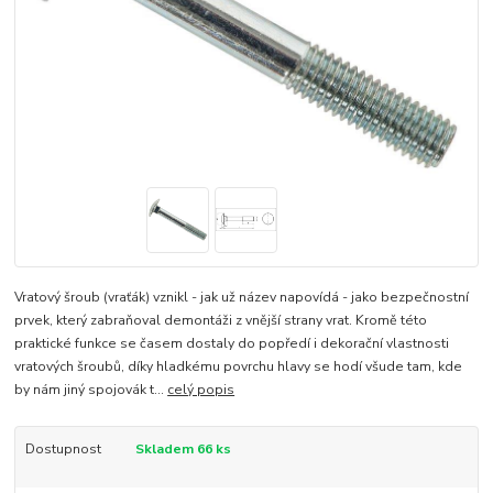
Vratový šroub (vraťák) vznikl - jak už název napovídá - jako bezpečnostní
prvek, který zabraňoval demontáži z vnější strany vrat. Kromě této
praktické funkce se časem dostaly do popředí i dekorační vlastnosti
vratových šroubů, díky hladkému povrchu hlavy se hodí všude tam, kde
by nám jiný spojovák t...
celý popis
Dostupnost
Skladem 66 ks