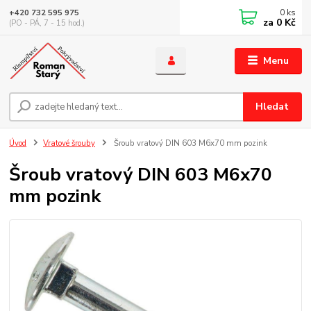
0
ks
+420 732 595 975
za
0 Kč
(PO - PÁ, 7 - 15 hod.)
Menu
Hledat
Úvod
Vratové šrouby
Šroub vratový DIN 603 M6x70 mm pozink
Šroub vratový DIN 603 M6x70
mm pozink