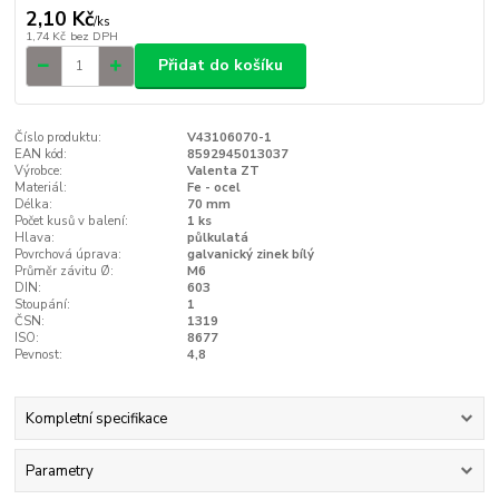
2,10 Kč
/
ks
1,74 Kč
bez DPH
Přidat do košíku
Číslo produktu:
V43106070-1
EAN kód:
8592945013037
Výrobce:
Valenta ZT
Materiál:
Fe - ocel
Délka:
70 mm
Počet kusů v balení:
1 ks
Hlava:
půlkulatá
Povrchová úprava:
galvanický zinek bílý
Průměr závitu Ø:
M6
DIN:
603
Stoupání:
1
ČSN:
1319
ISO:
8677
Pevnost:
4,8
Kompletní specifikace
Parametry