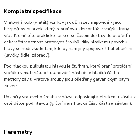
Kompletní specifikace
Vratový šroub (vraťák) vznikl - jak už název napovídá - jako
bezpečnostní prvek, který zabraňoval demontáži z vnější strany
vrat. Kromě této praktické funkce se časem dostaly do popředí i
dekorační vlastnosti vratových šroubů, díky hladkému povrchu
hlavy se hodí všude tam, kde by nám jiný spojovák trhal oblečení
(lavičky, židle, zábradlí).
Pod hladkou půlkulatou hlavou je čtyřhran, který brání protáčení
vraťáku v materiálu při utahování, následuje hladká část a
metrický závit. Vratové šrouby jsou ošetřeny galvanickým bílým
zinkem.
Rozměry vratového šroubu v názvu odpovídají metrickému závitu x
celé délce pod hlavou (tj. čtyřhran, hladká část, část se závitem).
Parametry