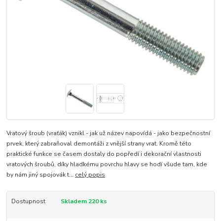
Vratový šroub (vraťák) vznikl - jak už název napovídá - jako bezpečnostní
prvek, který zabraňoval demontáži z vnější strany vrat. Kromě této
praktické funkce se časem dostaly do popředí i dekorační vlastnosti
vratových šroubů, díky hladkému povrchu hlavy se hodí všude tam, kde
by nám jiný spojovák t...
celý popis
Dostupnost
Skladem 220 ks