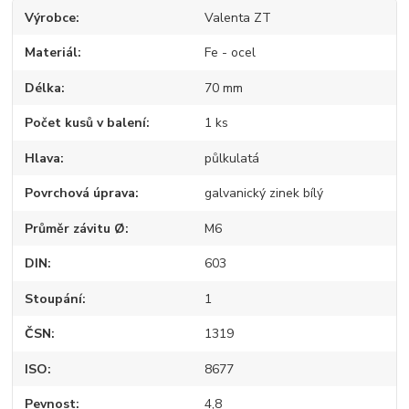
Výrobce
Valenta ZT
Materiál
Fe - ocel
Délka
70 mm
Počet kusů v balení
1 ks
Hlava
půlkulatá
Povrchová úprava
galvanický zinek bílý
Průměr závitu Ø
M6
DIN
603
Stoupání
1
ČSN
1319
ISO
8677
Pevnost
4,8