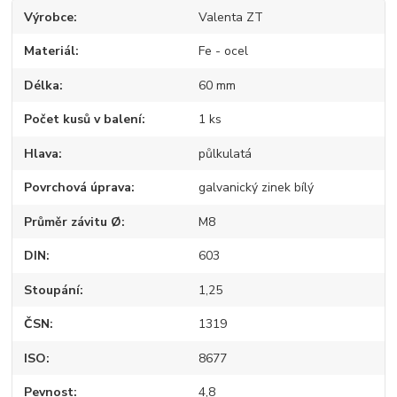
Výrobce
Valenta ZT
Materiál
Fe - ocel
Délka
60 mm
Počet kusů v balení
1 ks
Hlava
půlkulatá
Povrchová úprava
galvanický zinek bílý
Průměr závitu Ø
M8
DIN
603
Stoupání
1,25
ČSN
1319
ISO
8677
Pevnost
4,8