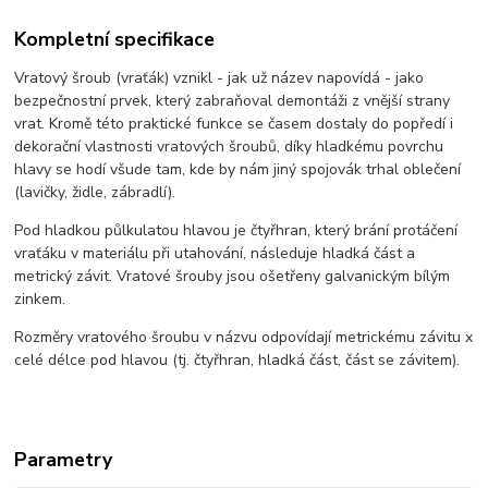
Kompletní specifikace
Vratový šroub (vraťák) vznikl - jak už název napovídá - jako
bezpečnostní prvek, který zabraňoval demontáži z vnější strany
vrat. Kromě této praktické funkce se časem dostaly do popředí i
dekorační vlastnosti vratových šroubů, díky hladkému povrchu
hlavy se hodí všude tam, kde by nám jiný spojovák trhal oblečení
(lavičky, židle, zábradlí).
Pod hladkou půlkulatou hlavou je čtyřhran, který brání protáčení
vraťáku v materiálu při utahování, následuje hladká část a
metrický závit. Vratové šrouby jsou ošetřeny galvanickým bílým
zinkem.
Rozměry vratového šroubu v názvu odpovídají metrickému závitu x
celé délce pod hlavou (tj. čtyřhran, hladká část, část se závitem).
Parametry