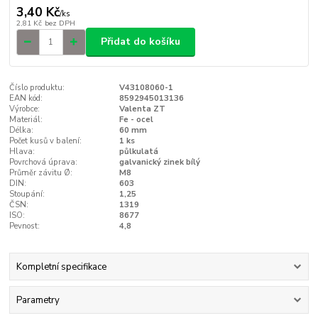
3,40 Kč
/
ks
2,81 Kč
bez DPH
Přidat do košíku
Číslo produktu:
V43108060-1
EAN kód:
8592945013136
Výrobce:
Valenta ZT
Materiál:
Fe - ocel
Délka:
60 mm
Počet kusů v balení:
1 ks
Hlava:
půlkulatá
Povrchová úprava:
galvanický zinek bílý
Průměr závitu Ø:
M8
DIN:
603
Stoupání:
1,25
ČSN:
1319
ISO:
8677
Pevnost:
4,8
Kompletní specifikace
Parametry