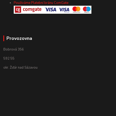
Používáme Platební bránu ComGate
Provozovna
Bobrová 356
592 55
okr. Žďár nad Sázavou