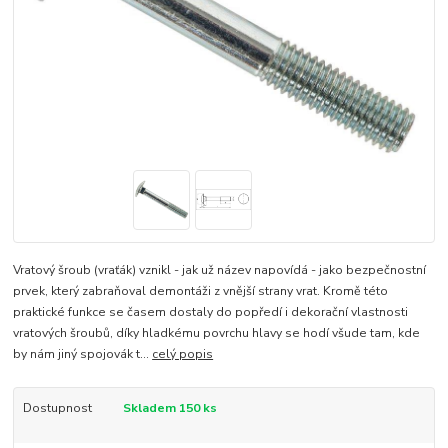
Vratový šroub (vraťák) vznikl - jak už název napovídá - jako bezpečnostní
prvek, který zabraňoval demontáži z vnější strany vrat. Kromě této
praktické funkce se časem dostaly do popředí i dekorační vlastnosti
vratových šroubů, díky hladkému povrchu hlavy se hodí všude tam, kde
by nám jiný spojovák t...
celý popis
Dostupnost
Skladem 150 ks