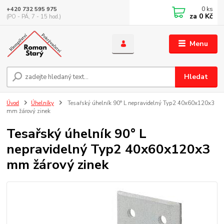
0
ks
+420 732 595 975
za
0 Kč
(PO - PÁ, 7 - 15 hod.)
Menu
Hledat
Úvod
Úhelníky
Tesařský úhelník 90° L nepravidelný Typ2 40x60x120x3
mm žárový zinek
Tesařský úhelník 90° L
nepravidelný Typ2 40x60x120x3
mm žárový zinek