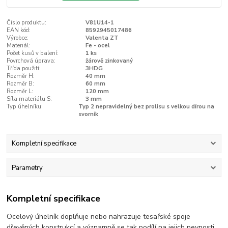
Číslo produktu:
V81U14-1
EAN kód:
8592945017486
Výrobce:
Valenta ZT
Materiál:
Fe - ocel
Počet kusů v balení:
1 ks
Povrchová úprava:
žárově zinkovaný
Třída použití:
3HDG
Rozměr H:
40 mm
Rozměr B:
60 mm
Rozměr L:
120 mm
Síla materiálu S:
3 mm
Typ úhelníku:
Typ 2 nepravidelný bez prolisu s velkou dírou na
svorník
Kompletní specifikace
Parametry
Kompletní specifikace
Ocelový úhelník doplňuje nebo nahrazuje tesařské spoje
dřevěných konstrukcí a významně se tak podílí na jejich pevnosti.