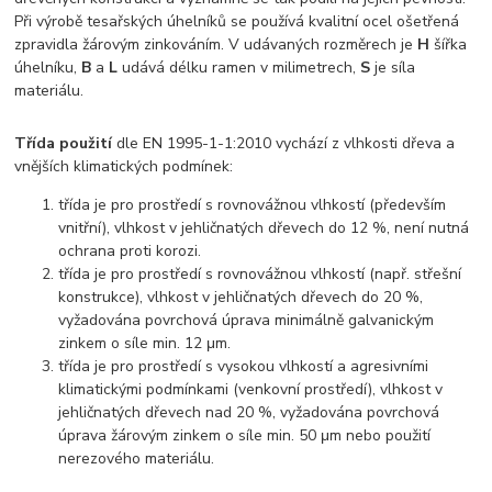
Při výrobě tesařských úhelníků se používá kvalitní ocel ošetřená
zpravidla žárovým zinkováním. V udávaných rozměrech je
H
šířka
úhelníku,
B
a
L
udává délku ramen v milimetrech,
S
je síla
materiálu.
Třída použití
dle EN 1995-1-1:2010 vychází z vlhkosti dřeva a
vnějších klimatických podmínek:
třída je pro prostředí s rovnovážnou vlhkostí (především
vnitřní), vlhkost v jehličnatých dřevech do 12 %, není nutná
ochrana proti korozi.
třída je pro prostředí s rovnovážnou vlhkostí (např. střešní
konstrukce), vlhkost v jehličnatých dřevech do 20 %,
vyžadována povrchová úprava minimálně galvanickým
zinkem o síle min. 12 μm.
třída je pro prostředí s vysokou vlhkostí a agresivními
klimatickými podmínkami (venkovní prostředí), vlhkost v
jehličnatých dřevech nad 20 %, vyžadována povrchová
úprava žárovým zinkem o síle min. 50 μm nebo použití
nerezového materiálu.