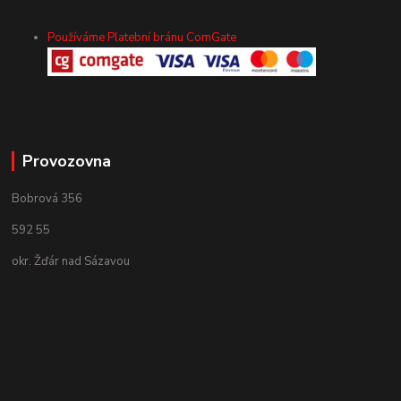
Používáme Platební bránu ComGate
Provozovna
Bobrová 356
592 55
okr. Žďár nad Sázavou