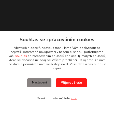
Souhlas se zpracováním cookies
Aby web hladce fungoval a mohli jsme Vám poskytnout co
největší komfort při nakupování v našem e-shopu, potřebujeme
Váš
souhlas
se zpracováním souborů cookies, tj. malých souborů,
které se dočasně ukládají ve Vašem prohlížeči. Děkujeme, že nám
ho dáte a pomůžete nám web zlepšovat. Vaše data u nás budou v
Kontakty
bezpečí.
Irena Dvořáková
Přijmout vše
Nastavení
+420 732 595 975
(PO - PÁ, 7 - 15 hod.)
Odmítnout vše můžete
zde
.
obchod@vruty-roman-stary.cz