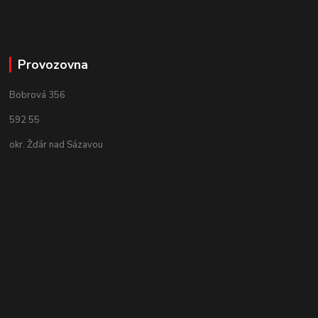
Provozovna
Bobrová 356
592 55
okr. Žďár nad Sázavou