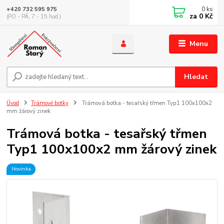
0
ks
+420 732 595 975
za
0 Kč
(PO - PÁ, 7 - 15 hod.)
Menu
Hledat
Úvod
Trámové botky
Trámová botka - tesařský třmen Typ1 100x100x2
mm žárový zinek
Trámová botka - tesařský třmen
Typ1 100x100x2 mm žárový zinek
Novinka