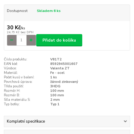
Dostupnost
Skladem 6 ks
30 Kč
/
ks
24,79 Kč
bez DPH
Přidat do košíku
Číslo produktu:
V81T2
EAN kód:
8592945001607
Výrobce:
Valenta ZT
Materiál:
Fe - ocel
Počet kusů v balení:
1 ks
Povrchová úprava:
žárově zinkovaný
Třída použití:
3HDG
Rozměr H:
100 mm
Rozměr B:
100 mm
Síla materiálu S:
2 mm
Typ botky:
Typ 1
Kompletní specifikace