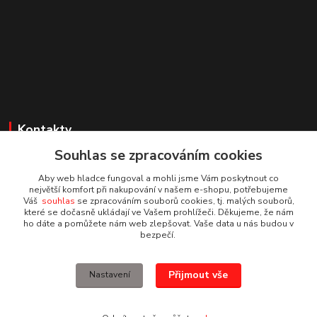
Kontakty
Souhlas se zpracováním cookies
Irena Dvořáková
+420 732 595 975
Aby web hladce fungoval a mohli jsme Vám poskytnout co
(PO - PÁ, 7 - 15 hod.)
největší komfort při nakupování v našem e-shopu, potřebujeme
Váš
souhlas
se zpracováním souborů cookies, tj. malých souborů,
které se dočasně ukládají ve Vašem prohlížeči. Děkujeme, že nám
obchod@vruty-roman-stary.cz
ho dáte a pomůžete nám web zlepšovat. Vaše data u nás budou v
bezpečí.
Přijmout vše
Nastavení
© Roman Starý