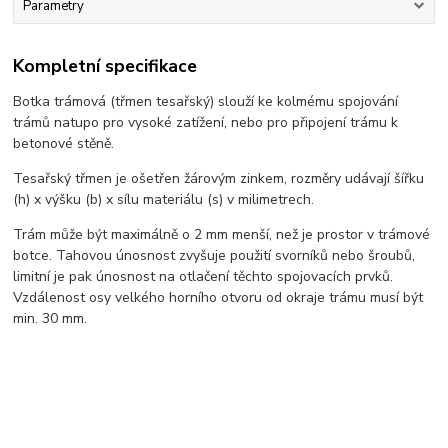
Parametry
Kompletní specifikace
Botka trámová (třmen tesařský) slouží ke kolmému spojování
trámů natupo pro vysoké zatížení, nebo pro připojení trámu k
betonové stěně.
Tesařský třmen je ošetřen žárovým zinkem, rozměry udávají šířku
(h) x výšku (b) x sílu materiálu (s) v milimetrech.
Trám může být maximálně o 2 mm menší, než je prostor v trámové
botce. Tahovou únosnost zvyšuje použití svorníků nebo šroubů,
limitní je pak únosnost na otlačení těchto spojovacích prvků.
Vzdálenost osy velkého horního otvoru od okraje trámu musí být
min. 30 mm.